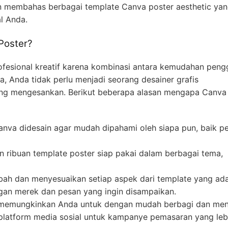
 membahas berbagai template Canva poster aesthetic ya
l Anda.
Poster?
rofesional kreatif karena kombinasi antara kemudahan pen
a, Anda tidak perlu menjadi seorang desainer grafis
ng mengesankan. Berikut beberapa alasan mengapa Canva
anva didesain agar mudah dipahami oleh siapa pun, baik p
 ribuan template poster siap pakai dalam berbagai tema,
ah dan menyesuaikan setiap aspek dari template yang ada
engan merek dan pesan yang ingin disampaikan.
 memungkinkan Anda untuk dengan mudah berbagi dan me
 platform media sosial untuk kampanye pemasaran yang lebi