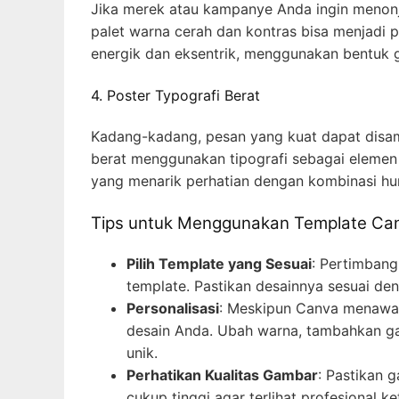
Jika merek atau kampanye Anda ingin menon
palet warna cerah dan kontras bisa menjadi 
energik dan eksentrik, menggunakan bentuk ge
4. Poster Typografi Berat
Kadang-kadang, pesan yang kuat dapat disam
berat menggunakan tipografi sebagai elemen
yang menarik perhatian dengan kombinasi hu
Tips untuk Menggunakan Template Can
Pilih Template yang Sesuai
: Pertimbang
template. Pastikan desainnya sesuai de
Personalisasi
: Meskipun Canva menawar
desain Anda. Ubah warna, tambahkan ga
unik.
Perhatikan Kualitas Gambar
: Pastikan 
cukup tinggi agar terlihat profesional k