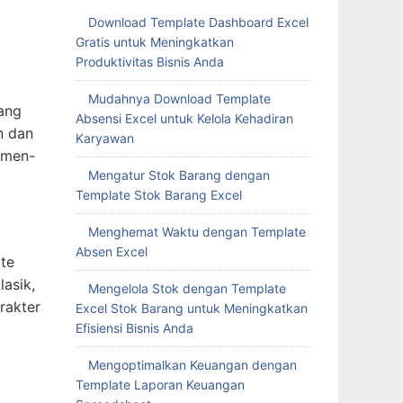
Download Template Dashboard Excel
Gratis untuk Meningkatkan
Produktivitas Bisnis Anda
Mudahnya Download Template
yang
Absensi Excel untuk Kelola Kehadiran
n dan
Karyawan
emen-
Mengatur Stok Barang dengan
Template Stok Barang Excel
Menghemat Waktu dengan Template
Absen Excel
ate
asik,
Mengelola Stok dengan Template
rakter
Excel Stok Barang untuk Meningkatkan
Efisiensi Bisnis Anda
Mengoptimalkan Keuangan dengan
Template Laporan Keuangan