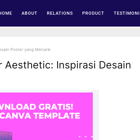
HOME
ABOUT
RELATIONS
PRODUCT
TESTIMONI
Desain Poster yang Menarik
Aesthetic: Inspirasi Desain