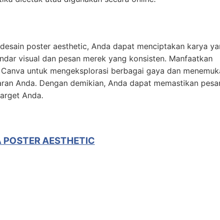
esain poster aesthetic, Anda dapat menciptakan karya y
ndar visual dan pesan merek yang konsisten. Manfaatkan
 Canva untuk mengeksplorasi berbagai gaya dan menemuk
aran Anda. Dengan demikian, Anda dapat memastikan pesa
target Anda.
A POSTER AESTHETIC