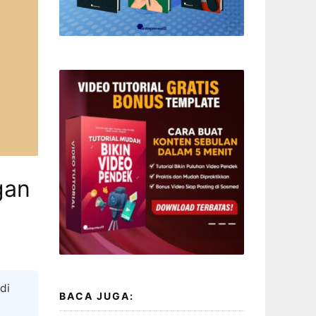
gan
di
BACA JUGA: