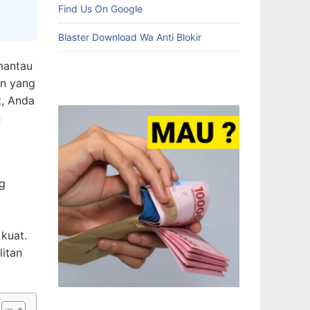
Find Us On Google
Blaster Download Wa Anti Blokir
mantau
an yang
t, Anda
n
ng
kuat.
itan