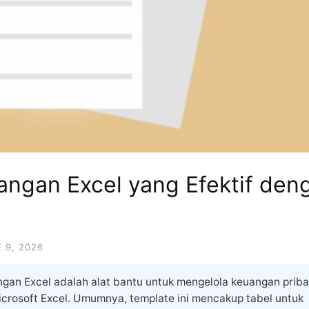
ngan Excel yang Efektif den
 9, 2026
gan Excel adalah alat bantu untuk mengelola keuangan priba
icrosoft Excel. Umumnya, template ini mencakup tabel untuk