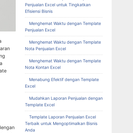
Penjualan Excel untuk Tingkatkan
Efisiensi Bisnis
Menghemat Waktu dengan Template
Penjualan Excel
a
Menghemat Waktu dengan Template
uaran
Nota Penjualan Excel
ang
Menghemat Waktu dengan Template
ta
Nota Kontan Excel
ate
Menabung Efektif dengan Template
Excel
Mudahkan Laporan Penjualan dengan
Template Excel
Template Laporan Penjualan Excel
Terbaik untuk Mengoptimalkan Bisnis
dengan
Anda