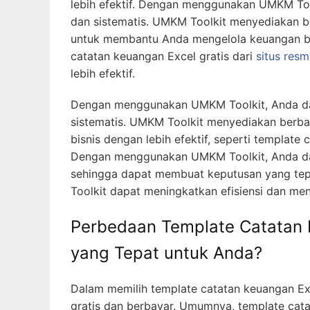
lebih efektif. Dengan menggunakan UMKM Too
dan sistematis. UMKM Toolkit menyediakan b
untuk membantu Anda mengelola keuangan bis
catatan keuangan Excel gratis dari
situs res
lebih efektif.
Dengan menggunakan UMKM Toolkit, Anda da
sistematis. UMKM Toolkit menyediakan berb
bisnis dengan lebih efektif, seperti template 
Dengan menggunakan UMKM Toolkit, Anda da
sehingga dapat membuat keputusan yang tep
Toolkit dapat meningkatkan efisiensi dan me
Perbedaan Template Catatan 
yang Tepat untuk Anda?
Dalam memilih template catatan keuangan Ex
gratis dan berbayar. Umumnya, template cat