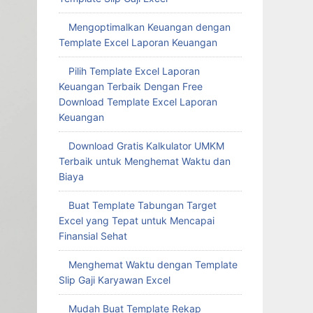
Mengoptimalkan Keuangan dengan
Template Excel Laporan Keuangan
Pilih Template Excel Laporan
Keuangan Terbaik Dengan Free
Download Template Excel Laporan
Keuangan
Download Gratis Kalkulator UMKM
Terbaik untuk Menghemat Waktu dan
Biaya
Buat Template Tabungan Target
Excel yang Tepat untuk Mencapai
Finansial Sehat
Menghemat Waktu dengan Template
Slip Gaji Karyawan Excel
Mudah Buat Template Rekap