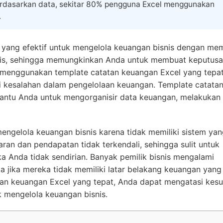
rdasarkan data, sekitar 80% pengguna Excel menggunakan
.
t yang efektif untuk mengelola keuangan bisnis dengan me
tis, sehingga memungkinkan Anda untuk membuat keputus
 menggunakan template catatan keuangan Excel yang tepa
i kesalahan dalam pengelolaan keuangan. Template catata
antu Anda untuk mengorganisir data keuangan, melakukan
engelola keuangan bisnis karena tidak memiliki sistem ya
an dan pendapatan tidak terkendali, sehingga sulit untuk
 Anda tidak sendirian. Banyak pemilik bisnis mengalami
 jika mereka tidak memiliki latar belakang keuangan yang 
n keuangan Excel yang tepat, Anda dapat mengatasi kesul
 mengelola keuangan bisnis.