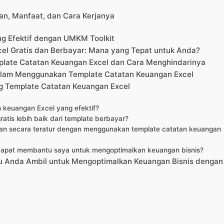
an, Manfaat, dan Cara Kerjanya
g Efektif dengan UMKM Toolkit
el Gratis dan Berbayar: Mana yang Tepat untuk Anda?
ate Catatan Keuangan Excel dan Cara Menghindarinya
 dalam Menggunakan Template Catatan Keuangan Excel
g Template Catatan Keuangan Excel
keuangan Excel yang efektif?
atis lebih baik dari template berbayar?
n secara teratur dengan menggunakan template catatan keuangan
dapat membantu saya untuk mengoptimalkan keuangan bisnis?
lu Anda Ambil untuk Mengoptimalkan Keuangan Bisnis dengan