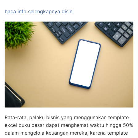
baca info selengkapnya disini
Rata-rata, pelaku bisnis yang menggunakan template
excel buku besar dapat menghemat waktu hingga 50%
dalam mengelola keuangan mereka, karena template