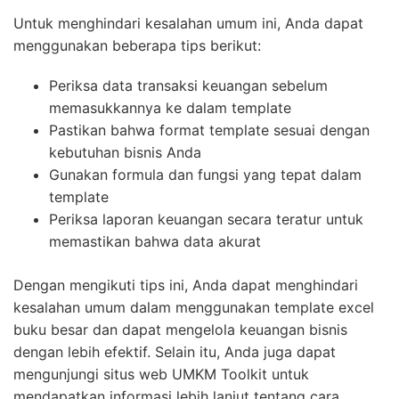
Untuk menghindari kesalahan umum ini, Anda dapat
menggunakan beberapa tips berikut:
Periksa data transaksi keuangan sebelum
memasukkannya ke dalam template
Pastikan bahwa format template sesuai dengan
kebutuhan bisnis Anda
Gunakan formula dan fungsi yang tepat dalam
template
Periksa laporan keuangan secara teratur untuk
memastikan bahwa data akurat
Dengan mengikuti tips ini, Anda dapat menghindari
kesalahan umum dalam menggunakan template excel
buku besar dan dapat mengelola keuangan bisnis
dengan lebih efektif. Selain itu, Anda juga dapat
mengunjungi situs web UMKM Toolkit untuk
mendapatkan informasi lebih lanjut tentang cara