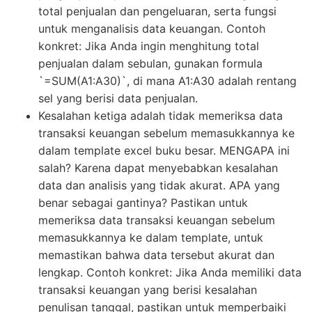
total penjualan dan pengeluaran, serta fungsi
untuk menganalisis data keuangan. Contoh
konkret: Jika Anda ingin menghitung total
penjualan dalam sebulan, gunakan formula
`=SUM(A1:A30)`, di mana A1:A30 adalah rentang
sel yang berisi data penjualan.
Kesalahan ketiga adalah tidak memeriksa data
transaksi keuangan sebelum memasukkannya ke
dalam template excel buku besar. MENGAPA ini
salah? Karena dapat menyebabkan kesalahan
data dan analisis yang tidak akurat. APA yang
benar sebagai gantinya? Pastikan untuk
memeriksa data transaksi keuangan sebelum
memasukkannya ke dalam template, untuk
memastikan bahwa data tersebut akurat dan
lengkap. Contoh konkret: Jika Anda memiliki data
transaksi keuangan yang berisi kesalahan
penulisan tanggal, pastikan untuk memperbaiki