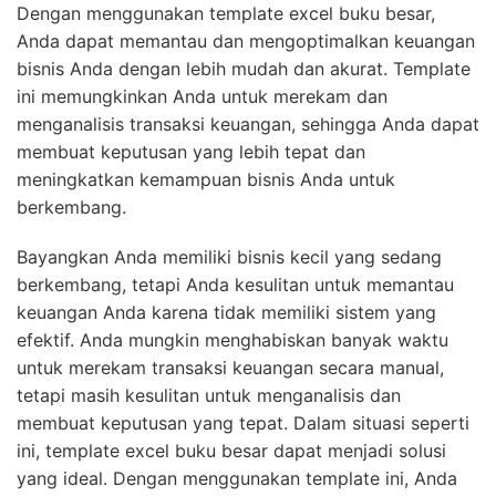
Dengan menggunakan template excel buku besar,
Anda dapat memantau dan mengoptimalkan keuangan
bisnis Anda dengan lebih mudah dan akurat. Template
ini memungkinkan Anda untuk merekam dan
menganalisis transaksi keuangan, sehingga Anda dapat
membuat keputusan yang lebih tepat dan
meningkatkan kemampuan bisnis Anda untuk
berkembang.
Bayangkan Anda memiliki bisnis kecil yang sedang
berkembang, tetapi Anda kesulitan untuk memantau
keuangan Anda karena tidak memiliki sistem yang
efektif. Anda mungkin menghabiskan banyak waktu
untuk merekam transaksi keuangan secara manual,
tetapi masih kesulitan untuk menganalisis dan
membuat keputusan yang tepat. Dalam situasi seperti
ini, template excel buku besar dapat menjadi solusi
yang ideal. Dengan menggunakan template ini, Anda