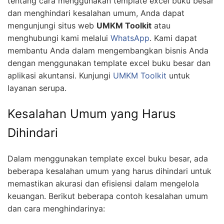
tentang cara menggunakan template excel buku besar
dan menghindari kesalahan umum, Anda dapat
mengunjungi situs web
UMKM Toolkit
atau
menghubungi kami melalui
WhatsApp
. Kami dapat
membantu Anda dalam mengembangkan bisnis Anda
dengan menggunakan template excel buku besar dan
aplikasi akuntansi. Kunjungi
UMKM Toolkit
untuk
layanan serupa.
Kesalahan Umum yang Harus
Dihindari
Dalam menggunakan template excel buku besar, ada
beberapa kesalahan umum yang harus dihindari untuk
memastikan akurasi dan efisiensi dalam mengelola
keuangan. Berikut beberapa contoh kesalahan umum
dan cara menghindarinya: