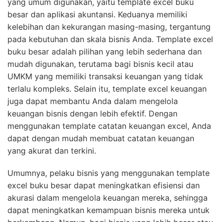
yang umum digunakan, yaitu template excel buku
besar dan aplikasi akuntansi. Keduanya memiliki
kelebihan dan kekurangan masing-masing, tergantung
pada kebutuhan dan skala bisnis Anda. Template excel
buku besar adalah pilihan yang lebih sederhana dan
mudah digunakan, terutama bagi bisnis kecil atau
UMKM yang memiliki transaksi keuangan yang tidak
terlalu kompleks. Selain itu, template excel keuangan
juga dapat membantu Anda dalam mengelola
keuangan bisnis dengan lebih efektif. Dengan
menggunakan template catatan keuangan excel, Anda
dapat dengan mudah membuat catatan keuangan
yang akurat dan terkini.
Umumnya, pelaku bisnis yang menggunakan template
excel buku besar dapat meningkatkan efisiensi dan
akurasi dalam mengelola keuangan mereka, sehingga
dapat meningkatkan kemampuan bisnis mereka untuk