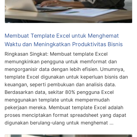
Membuat Template Excel untuk Menghemat
Waktu dan Meningkatkan Produktivitas Bisnis
Ringkasan Singkat: Membuat template Excel
memungkinkan pengguna untuk memformat dan
mengorganisir data dengan lebih efisien. Umumnya,
template Excel digunakan untuk keperluan bisnis dan
keuangan, seperti pembukuan dan analisis data.
Berdasarkan data, sekitar 80% pengguna Excel
menggunakan template untuk mempermudah
pekerjaan mereka. Membuat template Excel adalah
proses menciptakan format spreadsheet yang dapat
digunakan berulang-ulang untuk menghemat …