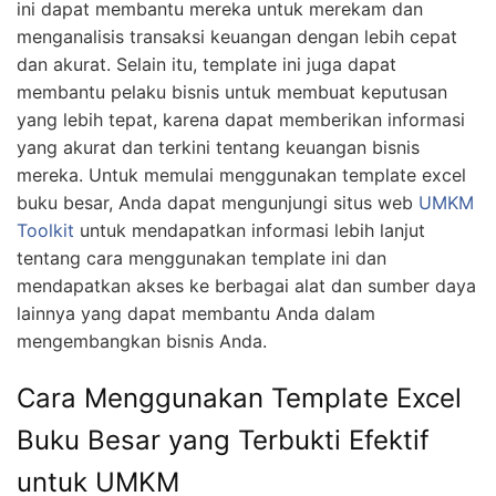
ini dapat membantu mereka untuk merekam dan
menganalisis transaksi keuangan dengan lebih cepat
dan akurat. Selain itu, template ini juga dapat
membantu pelaku bisnis untuk membuat keputusan
yang lebih tepat, karena dapat memberikan informasi
yang akurat dan terkini tentang keuangan bisnis
mereka. Untuk memulai menggunakan template excel
buku besar, Anda dapat mengunjungi situs web
UMKM
Toolkit
untuk mendapatkan informasi lebih lanjut
tentang cara menggunakan template ini dan
mendapatkan akses ke berbagai alat dan sumber daya
lainnya yang dapat membantu Anda dalam
mengembangkan bisnis Anda.
Cara Menggunakan Template Excel
Buku Besar yang Terbukti Efektif
untuk UMKM