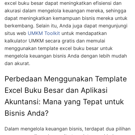
excel buku besar dapat meningkatkan efisiensi dan
akurasi dalam mengelola keuangan mereka, sehingga
dapat meningkatkan kemampuan bisnis mereka untuk
berkembang. Selain itu, Anda juga dapat mengunjungi
situs web
UMKM Toolkit
untuk mendapatkan
kalkulator UMKM secara gratis dan memulai
menggunakan template excel buku besar untuk
mengelola keuangan bisnis Anda dengan lebih mudah
dan akurat.
Perbedaan Menggunakan Template
Excel Buku Besar dan Aplikasi
Akuntansi: Mana yang Tepat untuk
Bisnis Anda?
Dalam mengelola keuangan bisnis, terdapat dua pilihan