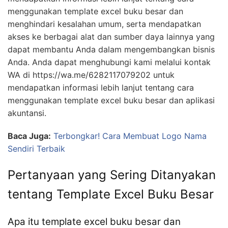
menggunakan template excel buku besar dan
menghindari kesalahan umum, serta mendapatkan
akses ke berbagai alat dan sumber daya lainnya yang
dapat membantu Anda dalam mengembangkan bisnis
Anda. Anda dapat menghubungi kami melalui kontak
WA di https://wa.me/6282117079202 untuk
mendapatkan informasi lebih lanjut tentang cara
menggunakan template excel buku besar dan aplikasi
akuntansi.
Baca Juga:
Terbongkar! Cara Membuat Logo Nama
Sendiri Terbaik
Pertanyaan yang Sering Ditanyakan
tentang Template Excel Buku Besar
Apa itu template excel buku besar dan