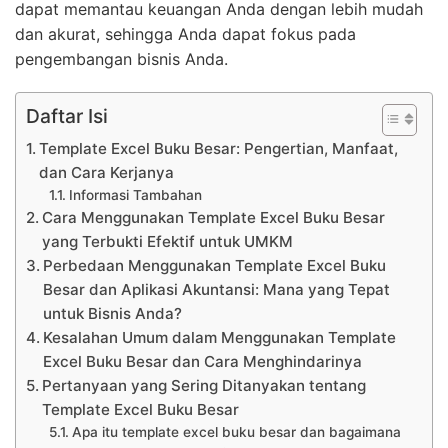
dapat memantau keuangan Anda dengan lebih mudah
dan akurat, sehingga Anda dapat fokus pada
pengembangan bisnis Anda.
Daftar Isi
Template Excel Buku Besar: Pengertian, Manfaat,
dan Cara Kerjanya
Informasi Tambahan
Cara Menggunakan Template Excel Buku Besar
yang Terbukti Efektif untuk UMKM
Perbedaan Menggunakan Template Excel Buku
Besar dan Aplikasi Akuntansi: Mana yang Tepat
untuk Bisnis Anda?
Kesalahan Umum dalam Menggunakan Template
Excel Buku Besar dan Cara Menghindarinya
Pertanyaan yang Sering Ditanyakan tentang
Template Excel Buku Besar
Apa itu template excel buku besar dan bagaimana