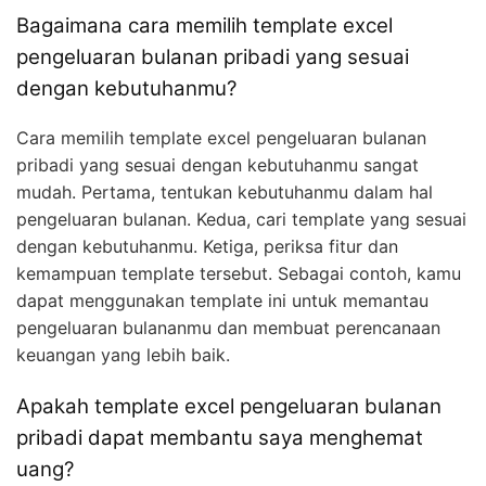
Bagaimana cara memilih template excel
pengeluaran bulanan pribadi yang sesuai
dengan kebutuhanmu?
Cara memilih template excel pengeluaran bulanan
pribadi yang sesuai dengan kebutuhanmu sangat
mudah. Pertama, tentukan kebutuhanmu dalam hal
pengeluaran bulanan. Kedua, cari template yang sesuai
dengan kebutuhanmu. Ketiga, periksa fitur dan
kemampuan template tersebut. Sebagai contoh, kamu
dapat menggunakan template ini untuk memantau
pengeluaran bulananmu dan membuat perencanaan
keuangan yang lebih baik.
Apakah template excel pengeluaran bulanan
pribadi dapat membantu saya menghemat
uang?