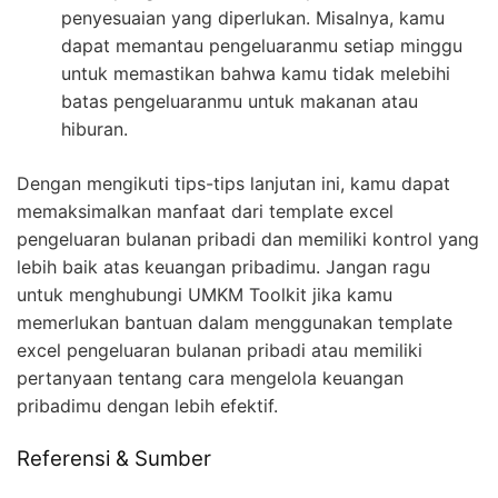
penyesuaian yang diperlukan. Misalnya, kamu
dapat memantau pengeluaranmu setiap minggu
untuk memastikan bahwa kamu tidak melebihi
batas pengeluaranmu untuk makanan atau
hiburan.
Dengan mengikuti tips-tips lanjutan ini, kamu dapat
memaksimalkan manfaat dari template excel
pengeluaran bulanan pribadi dan memiliki kontrol yang
lebih baik atas keuangan pribadimu. Jangan ragu
untuk menghubungi UMKM Toolkit jika kamu
memerlukan bantuan dalam menggunakan template
excel pengeluaran bulanan pribadi atau memiliki
pertanyaan tentang cara mengelola keuangan
pribadimu dengan lebih efektif.
Referensi & Sumber