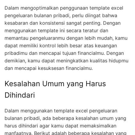
Dalam mengoptimalkan penggunaan template excel
pengeluaran bulanan pribadi, perlu diingat bahwa
kesabaran dan konsistensi sangat penting. Dengan
menggunakan template ini secara teratur dan
memantau pengeluaranmu dengan lebih mudah, kamu
dapat memiliki kontrol lebih besar atas keuangan
pribadimu dan mencapai tujuan financialmu. Dengan
demikian, kamu dapat meningkatkan kualitas hidupmu
dan mencapai kesuksesan financialmu.
Kesalahan Umum yang Harus
Dihindari
Dalam menggunakan template excel pengeluaran
bulanan pribadi, ada beberapa kesalahan umum yang
harus dihindari agar kamu dapat memaksimalkan
manfaatnya. Berikut adalah beberapa kesalahan yang