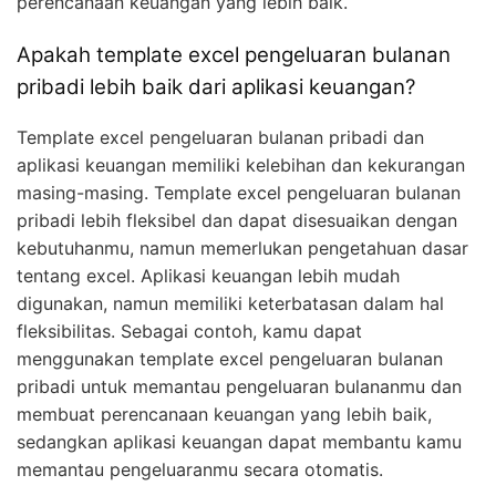
perencanaan keuangan yang lebih baik.
Apakah template excel pengeluaran bulanan
pribadi lebih baik dari aplikasi keuangan?
Template excel pengeluaran bulanan pribadi dan
aplikasi keuangan memiliki kelebihan dan kekurangan
masing-masing. Template excel pengeluaran bulanan
pribadi lebih fleksibel dan dapat disesuaikan dengan
kebutuhanmu, namun memerlukan pengetahuan dasar
tentang excel. Aplikasi keuangan lebih mudah
digunakan, namun memiliki keterbatasan dalam hal
fleksibilitas. Sebagai contoh, kamu dapat
menggunakan template excel pengeluaran bulanan
pribadi untuk memantau pengeluaran bulananmu dan
membuat perencanaan keuangan yang lebih baik,
sedangkan aplikasi keuangan dapat membantu kamu
memantau pengeluaranmu secara otomatis.