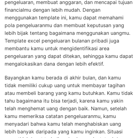
pengeluaran, membuat anggaran, dan mencapai tujuan
financialmu dengan lebih mudah. Dengan
menggunakan template ini, kamu dapat memahami
pola pengeluaranmu dan membuat keputusan yang
lebih bijak tentang bagaimana menggunakan uangmu.
Template excel pengeluaran bulanan pribadi juga
membantu kamu untuk mengidentifikasi area
pengeluaran yang dapat ditekan, sehingga kamu dapat
mengalokasikan dana dengan lebih efektif.
Bayangkan kamu berada di akhir bulan, dan kamu
tidak memiliki cukup uang untuk membayar tagihan
atau membeli barang yang kamu butuhkan. Kamu tidak
tahu bagaimana itu bisa terjadi, karena kamu yakin
telah menghemat uang dengan baik. Namun, setelah
kamu memeriksa catatan pengeluaranmu, kamu
menyadari bahwa kamu telah menghabiskan uang
lebih banyak daripada yang kamu inginkan. Situasi