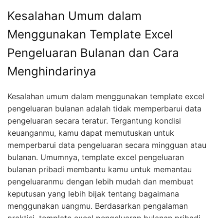
Kesalahan Umum dalam
Menggunakan Template Excel
Pengeluaran Bulanan dan Cara
Menghindarinya
Kesalahan umum dalam menggunakan template excel
pengeluaran bulanan adalah tidak memperbarui data
pengeluaran secara teratur. Tergantung kondisi
keuanganmu, kamu dapat memutuskan untuk
memperbarui data pengeluaran secara mingguan atau
bulanan. Umumnya, template excel pengeluaran
bulanan pribadi membantu kamu untuk memantau
pengeluaranmu dengan lebih mudah dan membuat
keputusan yang lebih bijak tentang bagaimana
menggunakan uangmu. Berdasarkan pengalaman
praktisi, template excel pengeluaran bulanan pribadi