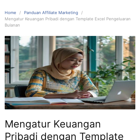
Home
Panduan Affiliate Marketing
Mengatur Keuangan Pribadi dengan Template Excel Pengeluaran
Bulanan
Mengatur Keuangan
Pribadi dengan Template