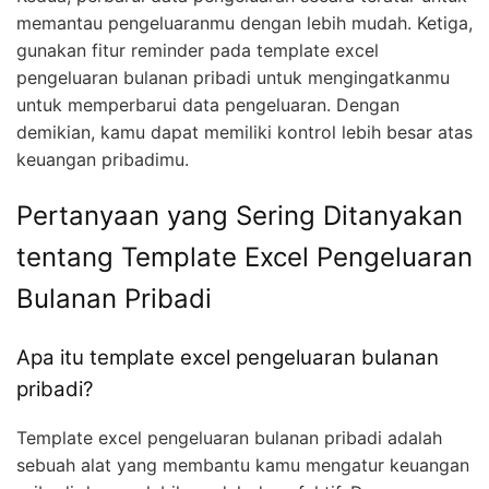
memantau pengeluaranmu dengan lebih mudah. Ketiga,
gunakan fitur reminder pada template excel
pengeluaran bulanan pribadi untuk mengingatkanmu
untuk memperbarui data pengeluaran. Dengan
demikian, kamu dapat memiliki kontrol lebih besar atas
keuangan pribadimu.
Pertanyaan yang Sering Ditanyakan
tentang Template Excel Pengeluaran
Bulanan Pribadi
Apa itu template excel pengeluaran bulanan
pribadi?
Template excel pengeluaran bulanan pribadi adalah
sebuah alat yang membantu kamu mengatur keuangan