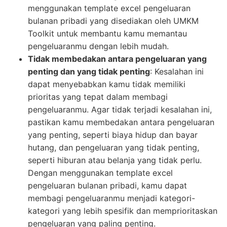
menggunakan template excel pengeluaran
bulanan pribadi yang disediakan oleh UMKM
Toolkit untuk membantu kamu memantau
pengeluaranmu dengan lebih mudah.
Tidak membedakan antara pengeluaran yang
penting dan yang tidak penting
: Kesalahan ini
dapat menyebabkan kamu tidak memiliki
prioritas yang tepat dalam membagi
pengeluaranmu. Agar tidak terjadi kesalahan ini,
pastikan kamu membedakan antara pengeluaran
yang penting, seperti biaya hidup dan bayar
hutang, dan pengeluaran yang tidak penting,
seperti hiburan atau belanja yang tidak perlu.
Dengan menggunakan template excel
pengeluaran bulanan pribadi, kamu dapat
membagi pengeluaranmu menjadi kategori-
kategori yang lebih spesifik dan memprioritaskan
pengeluaran yang paling penting.