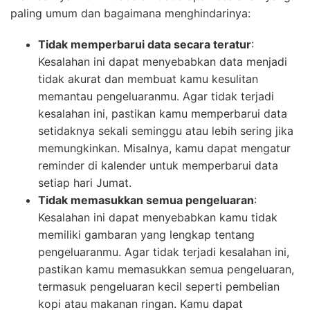
paling umum dan bagaimana menghindarinya:
Tidak memperbarui data secara teratur
:
Kesalahan ini dapat menyebabkan data menjadi
tidak akurat dan membuat kamu kesulitan
memantau pengeluaranmu. Agar tidak terjadi
kesalahan ini, pastikan kamu memperbarui data
setidaknya sekali seminggu atau lebih sering jika
memungkinkan. Misalnya, kamu dapat mengatur
reminder di kalender untuk memperbarui data
setiap hari Jumat.
Tidak memasukkan semua pengeluaran
:
Kesalahan ini dapat menyebabkan kamu tidak
memiliki gambaran yang lengkap tentang
pengeluaranmu. Agar tidak terjadi kesalahan ini,
pastikan kamu memasukkan semua pengeluaran,
termasuk pengeluaran kecil seperti pembelian
kopi atau makanan ringan. Kamu dapat