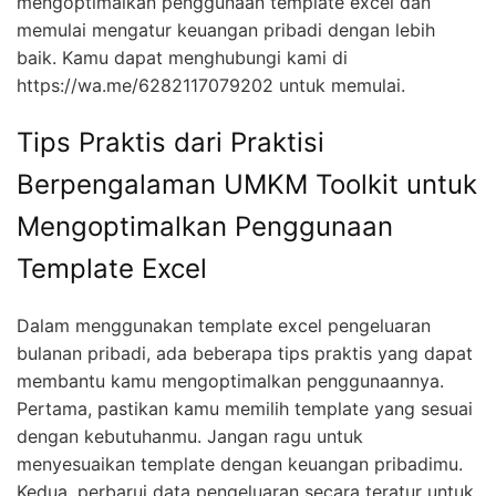
mengoptimalkan penggunaan template excel dan
memulai mengatur keuangan pribadi dengan lebih
baik. Kamu dapat menghubungi kami di
https://wa.me/6282117079202 untuk memulai.
Tips Praktis dari Praktisi
Berpengalaman UMKM Toolkit untuk
Mengoptimalkan Penggunaan
Template Excel
Dalam menggunakan template excel pengeluaran
bulanan pribadi, ada beberapa tips praktis yang dapat
membantu kamu mengoptimalkan penggunaannya.
Pertama, pastikan kamu memilih template yang sesuai
dengan kebutuhanmu. Jangan ragu untuk
menyesuaikan template dengan keuangan pribadimu.
Kedua, perbarui data pengeluaran secara teratur untuk