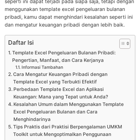
seperti ini dapat terjadi pada siapa saja, tetapi dengan
menggunakan template excel pengeluaran bulanan
pribadi, kamu dapat menghindari kesalahan seperti ini
dan mengatur keuangan pribadi dengan lebih baik.
Daftar Isi
Template Excel Pengeluaran Bulanan Pribadi:
Pengertian, Manfaat, dan Cara Kerjanya
Informasi Tambahan
Cara Mengatur Keuangan Pribadi dengan
Template Excel yang Terbukti Efektif
Perbedaan Template Excel dan Aplikasi
Keuangan: Mana yang Tepat untuk Anda?
Kesalahan Umum dalam Menggunakan Template
Excel Pengeluaran Bulanan dan Cara
Menghindarinya
Tips Praktis dari Praktisi Berpengalaman UMKM
Toolkit untuk Mengoptimalkan Penggunaan