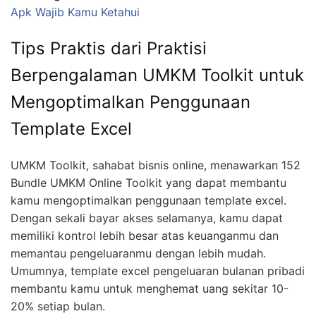
Apk Wajib Kamu Ketahui
Tips Praktis dari Praktisi
Berpengalaman UMKM Toolkit untuk
Mengoptimalkan Penggunaan
Template Excel
UMKM Toolkit, sahabat bisnis online, menawarkan 152
Bundle UMKM Online Toolkit yang dapat membantu
kamu mengoptimalkan penggunaan template excel.
Dengan sekali bayar akses selamanya, kamu dapat
memiliki kontrol lebih besar atas keuanganmu dan
memantau pengeluaranmu dengan lebih mudah.
Umumnya, template excel pengeluaran bulanan pribadi
membantu kamu untuk menghemat uang sekitar 10-
20% setiap bulan.