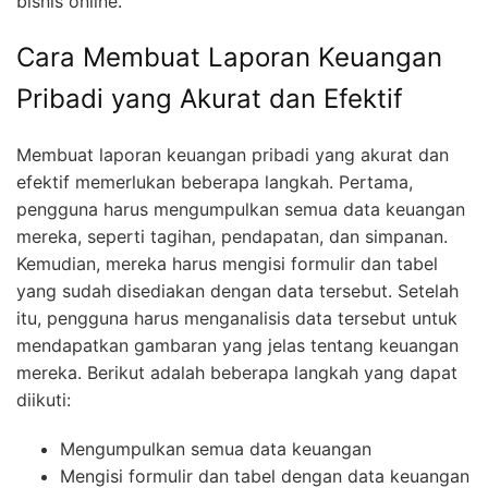
bisnis online.
Cara Membuat Laporan Keuangan
Pribadi yang Akurat dan Efektif
Membuat laporan keuangan pribadi yang akurat dan
efektif memerlukan beberapa langkah. Pertama,
pengguna harus mengumpulkan semua data keuangan
mereka, seperti tagihan, pendapatan, dan simpanan.
Kemudian, mereka harus mengisi formulir dan tabel
yang sudah disediakan dengan data tersebut. Setelah
itu, pengguna harus menganalisis data tersebut untuk
mendapatkan gambaran yang jelas tentang keuangan
mereka. Berikut adalah beberapa langkah yang dapat
diikuti:
Mengumpulkan semua data keuangan
Mengisi formulir dan tabel dengan data keuangan