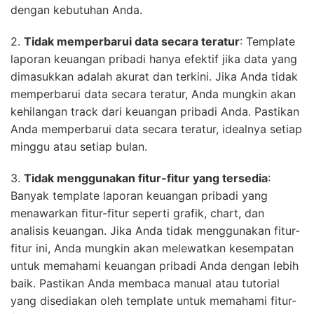
dengan kebutuhan Anda.
2.
Tidak memperbarui data secara teratur
: Template
laporan keuangan pribadi hanya efektif jika data yang
dimasukkan adalah akurat dan terkini. Jika Anda tidak
memperbarui data secara teratur, Anda mungkin akan
kehilangan track dari keuangan pribadi Anda. Pastikan
Anda memperbarui data secara teratur, idealnya setiap
minggu atau setiap bulan.
3.
Tidak menggunakan fitur-fitur yang tersedia
:
Banyak template laporan keuangan pribadi yang
menawarkan fitur-fitur seperti grafik, chart, dan
analisis keuangan. Jika Anda tidak menggunakan fitur-
fitur ini, Anda mungkin akan melewatkan kesempatan
untuk memahami keuangan pribadi Anda dengan lebih
baik. Pastikan Anda membaca manual atau tutorial
yang disediakan oleh template untuk memahami fitur-