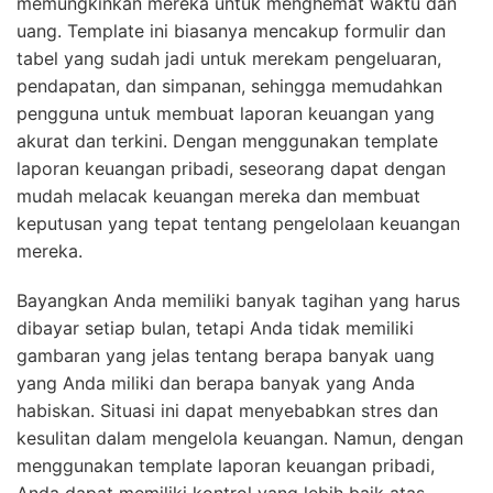
memungkinkan mereka untuk menghemat waktu dan
uang. Template ini biasanya mencakup formulir dan
tabel yang sudah jadi untuk merekam pengeluaran,
pendapatan, dan simpanan, sehingga memudahkan
pengguna untuk membuat laporan keuangan yang
akurat dan terkini. Dengan menggunakan template
laporan keuangan pribadi, seseorang dapat dengan
mudah melacak keuangan mereka dan membuat
keputusan yang tepat tentang pengelolaan keuangan
mereka.
Bayangkan Anda memiliki banyak tagihan yang harus
dibayar setiap bulan, tetapi Anda tidak memiliki
gambaran yang jelas tentang berapa banyak uang
yang Anda miliki dan berapa banyak yang Anda
habiskan. Situasi ini dapat menyebabkan stres dan
kesulitan dalam mengelola keuangan. Namun, dengan
menggunakan template laporan keuangan pribadi,
Anda dapat memiliki kontrol yang lebih baik atas