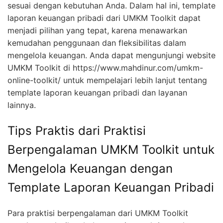
sesuai dengan kebutuhan Anda. Dalam hal ini, template
laporan keuangan pribadi dari UMKM Toolkit dapat
menjadi pilihan yang tepat, karena menawarkan
kemudahan penggunaan dan fleksibilitas dalam
mengelola keuangan. Anda dapat mengunjungi website
UMKM Toolkit di https://www.mahdinur.com/umkm-
online-toolkit/ untuk mempelajari lebih lanjut tentang
template laporan keuangan pribadi dan layanan
lainnya.
Tips Praktis dari Praktisi
Berpengalaman UMKM Toolkit untuk
Mengelola Keuangan dengan
Template Laporan Keuangan Pribadi
Para praktisi berpengalaman dari UMKM Toolkit