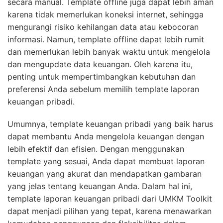
secara manual. Template offline juga dapat lebih aman
karena tidak memerlukan koneksi internet, sehingga
mengurangi risiko kehilangan data atau kebocoran
informasi. Namun, template offline dapat lebih rumit
dan memerlukan lebih banyak waktu untuk mengelola
dan mengupdate data keuangan. Oleh karena itu,
penting untuk mempertimbangkan kebutuhan dan
preferensi Anda sebelum memilih template laporan
keuangan pribadi.
Umumnya, template keuangan pribadi yang baik harus
dapat membantu Anda mengelola keuangan dengan
lebih efektif dan efisien. Dengan menggunakan
template yang sesuai, Anda dapat membuat laporan
keuangan yang akurat dan mendapatkan gambaran
yang jelas tentang keuangan Anda. Dalam hal ini,
template laporan keuangan pribadi dari UMKM Toolkit
dapat menjadi pilihan yang tepat, karena menawarkan