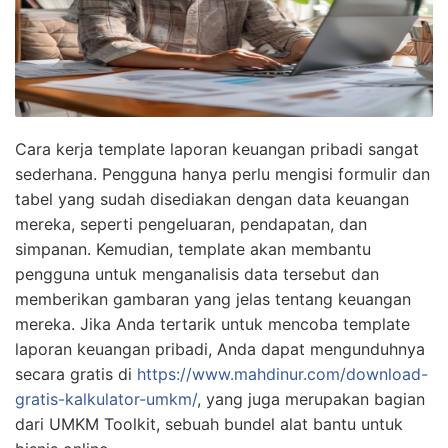
Cara kerja template laporan keuangan pribadi sangat
sederhana. Pengguna hanya perlu mengisi formulir dan
tabel yang sudah disediakan dengan data keuangan
mereka, seperti pengeluaran, pendapatan, dan
simpanan. Kemudian, template akan membantu
pengguna untuk menganalisis data tersebut dan
memberikan gambaran yang jelas tentang keuangan
mereka. Jika Anda tertarik untuk mencoba template
laporan keuangan pribadi, Anda dapat mengunduhnya
secara gratis di
https://www.mahdinur.com/download-
gratis-kalkulator-umkm/
, yang juga merupakan bagian
dari UMKM Toolkit, sebuah bundel alat bantu untuk