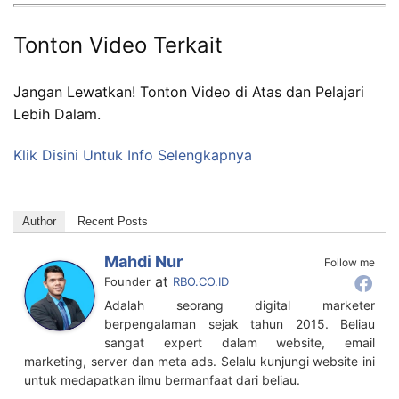
Tonton Video Terkait
Jangan Lewatkan! Tonton Video di Atas dan Pelajari
Lebih Dalam.
Klik Disini Untuk Info Selengkapnya
Author
Recent Posts
Mahdi Nur
Follow me
at
Founder
RBO.CO.ID
Adalah seorang digital marketer
berpengalaman sejak tahun 2015. Beliau
sangat expert dalam website, email
marketing, server dan meta ads. Selalu kunjungi website ini
untuk medapatkan ilmu bermanfaat dari beliau.