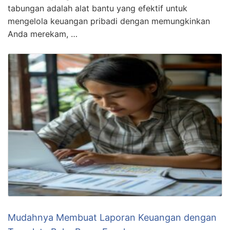
tabungan adalah alat bantu yang efektif untuk
mengelola keuangan pribadi dengan memungkinkan
Anda merekam, …
Mudahnya Membuat Laporan Keuangan dengan