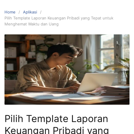
Home
Aplikasi
Pilih Template Laporan Keuangan Pribadi yang Tepat untuk
Menghemat Waktu dan Uang
Pilih Template Laporan
Keuangan Pribadi yang