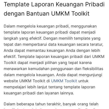
Template Laporan Keuangan Pribadi
dengan Bantuan UMKM Toolkit
Dalam mengelola keuangan pribadi, menggunakan
template laporan keuangan pribadi dapat menjadi
langkah yang efektif. Dengan memilih template yang
tepat dan memperbarui data keuangan secara teratur,
Anda dapat memantau keuangan Anda dengan lebih
efektif. Template laporan keuangan pribadi dari UMKM
Toolkit dapat menjadi pilihan yang tepat karena
menawarkan kemudahan penggunaan dan fleksibilitas
dalam mengelola keuangan. Anda dapat mengunjungi
website UMKM Toolkit di
UMKM Toolkit
untuk
mempelajari lebih lanjut tentang template laporan
keuangan pribadi dan layanan lainnya.
Dalam beberapa tahun terakhir, banyak orang telah