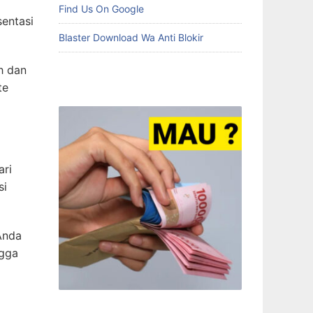
Find Us On Google
sentasi
Blaster Download Wa Anti Blokir
h dan
te
ari
si
Anda
ngga