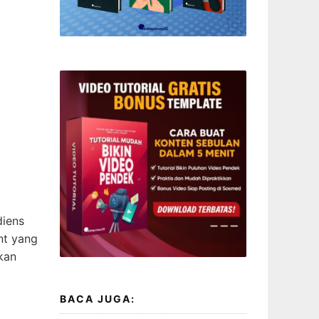
diens
nt yang
kan
BACA JUGA: