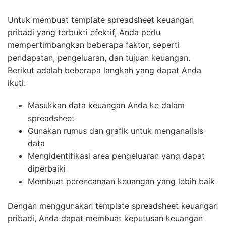
Untuk membuat template spreadsheet keuangan
pribadi yang terbukti efektif, Anda perlu
mempertimbangkan beberapa faktor, seperti
pendapatan, pengeluaran, dan tujuan keuangan.
Berikut adalah beberapa langkah yang dapat Anda
ikuti:
Masukkan data keuangan Anda ke dalam
spreadsheet
Gunakan rumus dan grafik untuk menganalisis
data
Mengidentifikasi area pengeluaran yang dapat
diperbaiki
Membuat perencanaan keuangan yang lebih baik
Dengan menggunakan template spreadsheet keuangan
pribadi, Anda dapat membuat keputusan keuangan