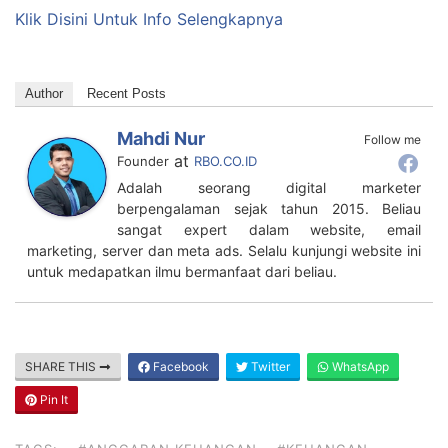
Klik Disini Untuk Info Selengkapnya
Author
Recent Posts
Mahdi Nur
Follow me
at
Founder
RBO.CO.ID
Adalah seorang digital marketer
berpengalaman sejak tahun 2015. Beliau
sangat expert dalam website, email
marketing, server dan meta ads. Selalu kunjungi website ini
untuk medapatkan ilmu bermanfaat dari beliau.
SHARE THIS
Facebook
Twitter
WhatsApp
Pin It