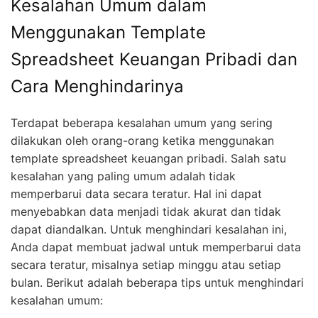
Kesalahan Umum dalam
Menggunakan Template
Spreadsheet Keuangan Pribadi dan
Cara Menghindarinya
Terdapat beberapa kesalahan umum yang sering
dilakukan oleh orang-orang ketika menggunakan
template spreadsheet keuangan pribadi. Salah satu
kesalahan yang paling umum adalah tidak
memperbarui data secara teratur. Hal ini dapat
menyebabkan data menjadi tidak akurat dan tidak
dapat diandalkan. Untuk menghindari kesalahan ini,
Anda dapat membuat jadwal untuk memperbarui data
secara teratur, misalnya setiap minggu atau setiap
bulan. Berikut adalah beberapa tips untuk menghindari
kesalahan umum: