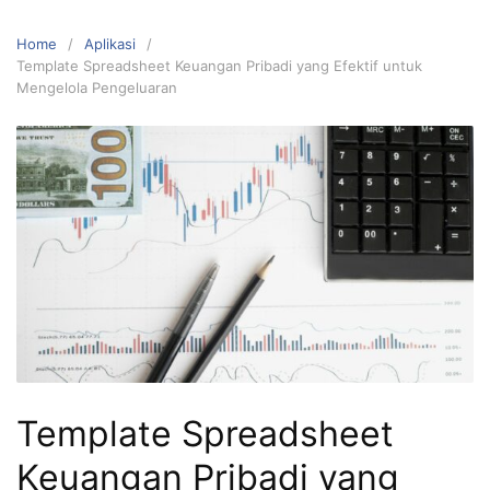
Home
Aplikasi
Template Spreadsheet Keuangan Pribadi yang Efektif untuk
Mengelola Pengeluaran
Template Spreadsheet
Keuangan Pribadi yang