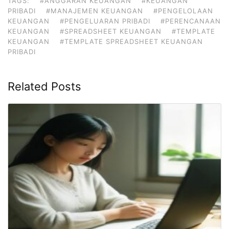
TAGS:
#ANGGARAN KEUANGAN
#KEUANGAN
PRIBADI
#MANAJEMEN KEUANGAN
#PENGELOLAAN
KEUANGAN
#PENGELUARAN PRIBADI
#PERENCANAAN
KEUANGAN
#SPREADSHEET KEUANGAN
#TEMPLATE
KEUANGAN
#TEMPLATE SPREADSHEET KEUANGAN
PRIBADI
Related Posts