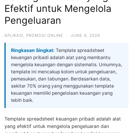
Efektif untuk Mengelola
Pengeluaran
APLIKASI
,
PROMOSI ONLINE
·
JUNE 4, 2026
Ringkasan Singkat:
Template spreadsheet
keuangan pribadi adalah alat yang membantu
mengelola keuangan dengan sistematis. Umumnya,
template ini mencakup kolom untuk pengeluaran,
pemasukan, dan tabungan. Berdasarkan data,
sekitar 70% orang yang menggunakan template
keuangan memiliki pengelolaan keuangan yang
lebih baik.
Template spreadsheet keuangan pribadi adalah alat
yang efektif untuk mengelola pengeluaran dan