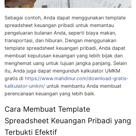
Sebagai contoh, Anda dapat menggunakan template
spreadsheet keuangan pribadi untuk memantau
pengeluaran bulanan Anda, seperti biaya makan,
transportasi, dan hiburan. Dengan menggunakan
template spreadsheet keuangan pribadi, Anda dapat
membuat keputusan keuangan yang lebih bijak dan
menghemat uang untuk tujuan jangka panjang. Selain
itu, Anda juga dapat mengunduh kalkulator UMKM
gratis di
https://www.mahdinur.com/download-gratis-
kalkulator-umkm/
untuk membantu Anda membuat
perencanaan keuangan yang lebih baik.
Cara Membuat Template
Spreadsheet Keuangan Pribadi yang
Terbukti Efektif