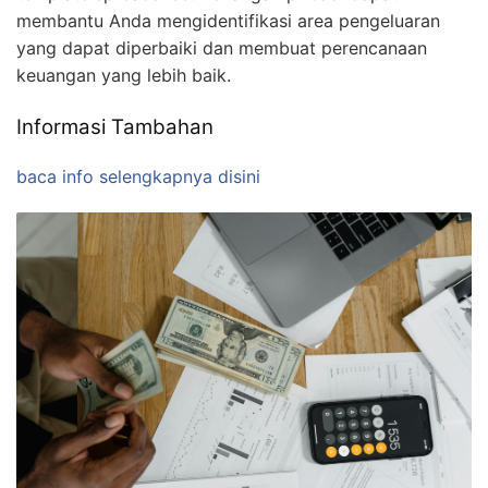
membantu Anda mengidentifikasi area pengeluaran
yang dapat diperbaiki dan membuat perencanaan
keuangan yang lebih baik.
Informasi Tambahan
baca info selengkapnya disini