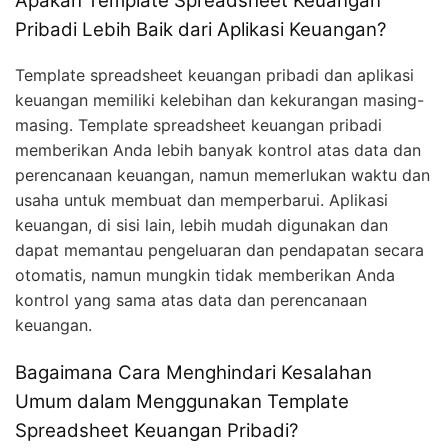
Apakah Template Spreadsheet Keuangan
Pribadi Lebih Baik dari Aplikasi Keuangan?
Template spreadsheet keuangan pribadi dan aplikasi
keuangan memiliki kelebihan dan kekurangan masing-
masing. Template spreadsheet keuangan pribadi
memberikan Anda lebih banyak kontrol atas data dan
perencanaan keuangan, namun memerlukan waktu dan
usaha untuk membuat dan memperbarui. Aplikasi
keuangan, di sisi lain, lebih mudah digunakan dan
dapat memantau pengeluaran dan pendapatan secara
otomatis, namun mungkin tidak memberikan Anda
kontrol yang sama atas data dan perencanaan
keuangan.
Bagaimana Cara Menghindari Kesalahan
Umum dalam Menggunakan Template
Spreadsheet Keuangan Pribadi?