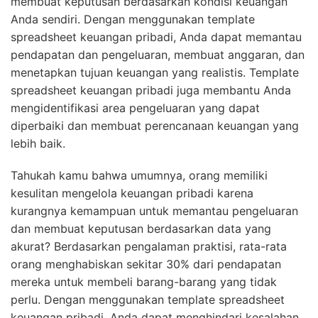
membuat keputusan berdasarkan kondisi keuangan
Anda sendiri. Dengan menggunakan template
spreadsheet keuangan pribadi, Anda dapat memantau
pendapatan dan pengeluaran, membuat anggaran, dan
menetapkan tujuan keuangan yang realistis. Template
spreadsheet keuangan pribadi juga membantu Anda
mengidentifikasi area pengeluaran yang dapat
diperbaiki dan membuat perencanaan keuangan yang
lebih baik.
Tahukah kamu bahwa umumnya, orang memiliki
kesulitan mengelola keuangan pribadi karena
kurangnya kemampuan untuk memantau pengeluaran
dan membuat keputusan berdasarkan data yang
akurat? Berdasarkan pengalaman praktisi, rata-rata
orang menghabiskan sekitar 30% dari pendapatan
mereka untuk membeli barang-barang yang tidak
perlu. Dengan menggunakan template spreadsheet
keuangan pribadi, Anda dapat menghindari kesalahan