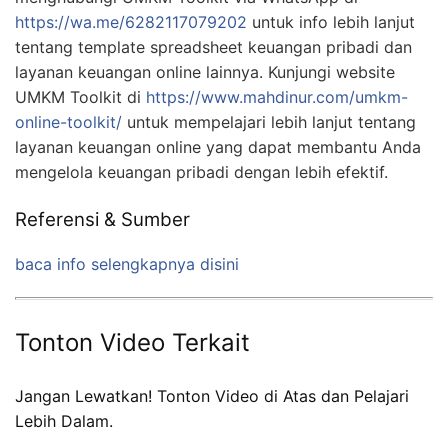
https://wa.me/6282117079202
untuk info lebih lanjut
tentang template spreadsheet keuangan pribadi dan
layanan keuangan online lainnya. Kunjungi website
UMKM Toolkit di
https://www.mahdinur.com/umkm-
online-toolkit/
untuk mempelajari lebih lanjut tentang
layanan keuangan online yang dapat membantu Anda
mengelola keuangan pribadi dengan lebih efektif.
Referensi & Sumber
baca info selengkapnya disini
Tonton Video Terkait
Jangan Lewatkan! Tonton Video di Atas dan Pelajari
Lebih Dalam.