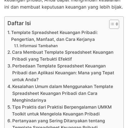
ini dan membuat keputusan keuangan yang lebih bijak.
Daftar Isi
Template Spreadsheet Keuangan Pribadi:
Pengertian, Manfaat, dan Cara Kerjanya
Informasi Tambahan
Cara Membuat Template Spreadsheet Keuangan
Pribadi yang Terbukti Efektif
Perbedaan Template Spreadsheet Keuangan
Pribadi dan Aplikasi Keuangan: Mana yang Tepat
untuk Anda?
Kesalahan Umum dalam Menggunakan Template
Spreadsheet Keuangan Pribadi dan Cara
Menghindarinya
Tips Praktis dari Praktisi Berpengalaman UMKM
Toolkit untuk Mengelola Keuangan Pribadi
Pertanyaan yang Sering Ditanyakan tentang
Template Spreadsheet Keuangan Pribadi