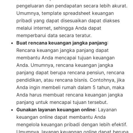
pengeluaran dan pendapatan secara lebih akurat.
Umumnya, template spreadsheet keuangan
pribadi yang dapat disesuaikan dapat diakses
melalui internet, sehingga Anda dapat
memperbarui data secara teratur.
Buat rencana keuangan jangka panjang
:
Rencana keuangan jangka panjang dapat
membantu Anda mencapai tujuan keuangan
Anda. Umumnya, rencana keuangan jangka
panjang dapat berupa rencana pensiun, rencana
pendidikan, atau rencana bisnis. Contohnya, jika
Anda ingin membeli rumah dalam 5 tahun, maka
Anda harus membuat rencana keuangan jangka
panjang untuk mencapai tujuan tersebut.
Gunakan layanan keuangan online
: Layanan
keuangan online dapat membantu Anda
mengelola keuangan pribadi dengan lebih efektif.
Umumnya, layanan keuangan online dapat berupa