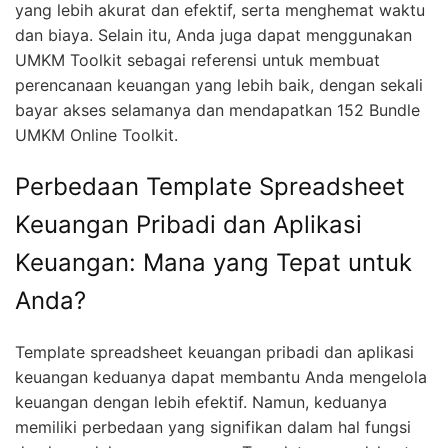
yang lebih akurat dan efektif, serta menghemat waktu
dan biaya. Selain itu, Anda juga dapat menggunakan
UMKM Toolkit sebagai referensi untuk membuat
perencanaan keuangan yang lebih baik, dengan sekali
bayar akses selamanya dan mendapatkan 152 Bundle
UMKM Online Toolkit.
Perbedaan Template Spreadsheet
Keuangan Pribadi dan Aplikasi
Keuangan: Mana yang Tepat untuk
Anda?
Template spreadsheet keuangan pribadi dan aplikasi
keuangan keduanya dapat membantu Anda mengelola
keuangan dengan lebih efektif. Namun, keduanya
memiliki perbedaan yang signifikan dalam hal fungsi