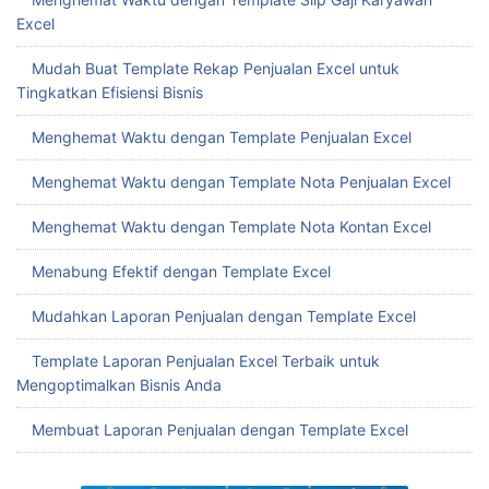
Excel
Mudah Buat Template Rekap Penjualan Excel untuk
Tingkatkan Efisiensi Bisnis
Menghemat Waktu dengan Template Penjualan Excel
Menghemat Waktu dengan Template Nota Penjualan Excel
Menghemat Waktu dengan Template Nota Kontan Excel
Menabung Efektif dengan Template Excel
Mudahkan Laporan Penjualan dengan Template Excel
Template Laporan Penjualan Excel Terbaik untuk
Mengoptimalkan Bisnis Anda
Membuat Laporan Penjualan dengan Template Excel