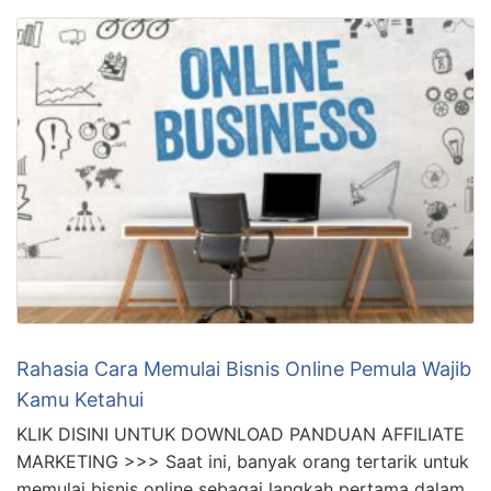
Rahasia Cara Memulai Bisnis Online Pemula Wajib
Kamu Ketahui
KLIK DISINI UNTUK DOWNLOAD PANDUAN AFFILIATE
MARKETING >>> Saat ini, banyak orang tertarik untuk
memulai bisnis online sebagai langkah pertama dalam