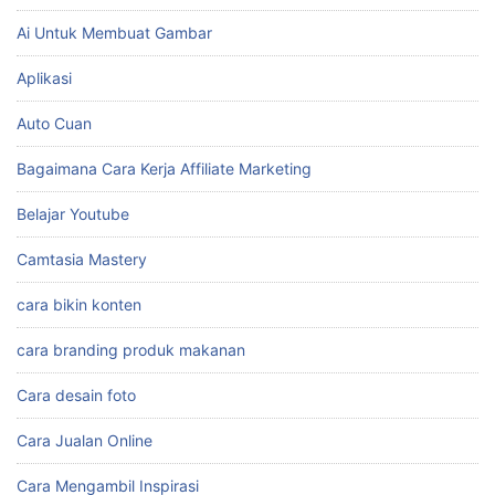
Ai Untuk Membuat Gambar
Aplikasi
Auto Cuan
Bagaimana Cara Kerja Affiliate Marketing
Belajar Youtube
Camtasia Mastery
cara bikin konten
cara branding produk makanan
Cara desain foto
Cara Jualan Online
Cara Mengambil Inspirasi