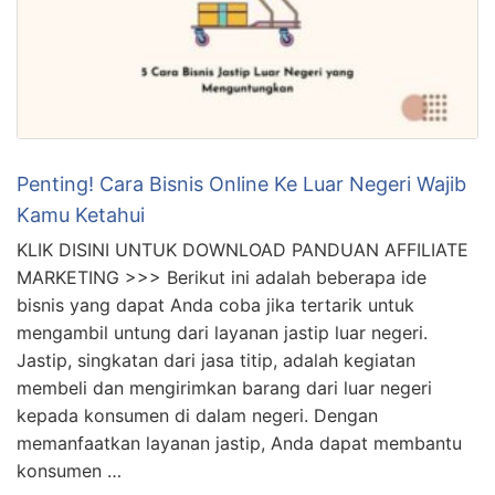
Penting! Cara Bisnis Online Ke Luar Negeri Wajib
Kamu Ketahui
KLIK DISINI UNTUK DOWNLOAD PANDUAN AFFILIATE
MARKETING >>> Berikut ini adalah beberapa ide
bisnis yang dapat Anda coba jika tertarik untuk
mengambil untung dari layanan jastip luar negeri.
Jastip, singkatan dari jasa titip, adalah kegiatan
membeli dan mengirimkan barang dari luar negeri
kepada konsumen di dalam negeri. Dengan
memanfaatkan layanan jastip, Anda dapat membantu
konsumen …