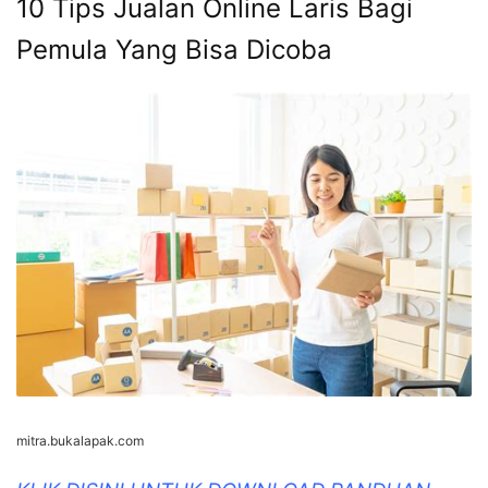
10 Tips Jualan Online Laris Bagi
Pemula Yang Bisa Dicoba
mitra.bukalapak.com