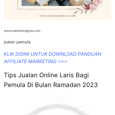
www.maritaningtyas.com
jualan pemula
KLIK DISINI UNTUK DOWNLOAD PANDUAN
AFFILIATE MARKETING >>>
Tips Jualan Online Laris Bagi
Pemula Di Bulan Ramadan 2023