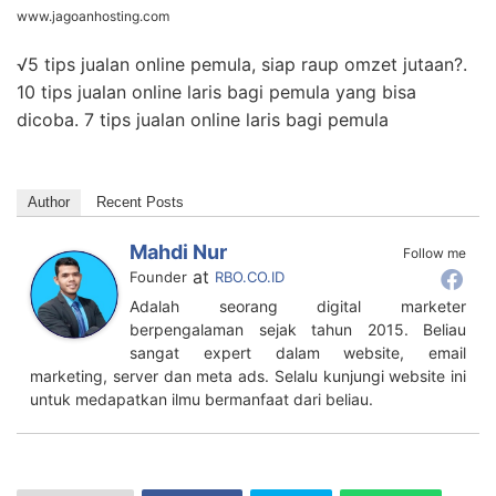
www.jagoanhosting.com
√5 tips jualan online pemula, siap raup omzet jutaan?.
10 tips jualan online laris bagi pemula yang bisa
dicoba. 7 tips jualan online laris bagi pemula
Author
Recent Posts
Mahdi Nur
Follow me
at
Founder
RBO.CO.ID
Adalah seorang digital marketer
berpengalaman sejak tahun 2015. Beliau
sangat expert dalam website, email
marketing, server dan meta ads. Selalu kunjungi website ini
untuk medapatkan ilmu bermanfaat dari beliau.