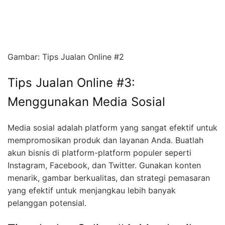
Gambar: Tips Jualan Online #2
Tips Jualan Online #3:
Menggunakan Media Sosial
Media sosial adalah platform yang sangat efektif untuk
mempromosikan produk dan layanan Anda. Buatlah
akun bisnis di platform-platform populer seperti
Instagram, Facebook, dan Twitter. Gunakan konten
menarik, gambar berkualitas, dan strategi pemasaran
yang efektif untuk menjangkau lebih banyak
pelanggan potensial.