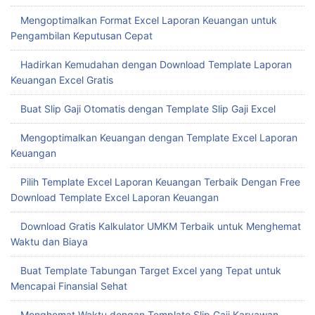
Mengoptimalkan Format Excel Laporan Keuangan untuk
Pengambilan Keputusan Cepat
Hadirkan Kemudahan dengan Download Template Laporan
Keuangan Excel Gratis
Buat Slip Gaji Otomatis dengan Template Slip Gaji Excel
Mengoptimalkan Keuangan dengan Template Excel Laporan
Keuangan
Pilih Template Excel Laporan Keuangan Terbaik Dengan Free
Download Template Excel Laporan Keuangan
Download Gratis Kalkulator UMKM Terbaik untuk Menghemat
Waktu dan Biaya
Buat Template Tabungan Target Excel yang Tepat untuk
Mencapai Finansial Sehat
Menghemat Waktu dengan Template Slip Gaji Karyawan