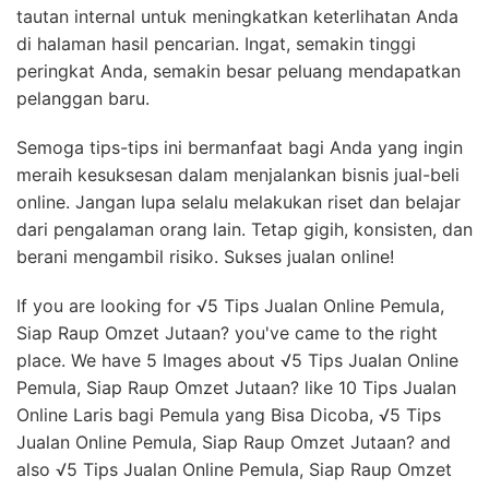
tautan internal untuk meningkatkan keterlihatan Anda
di halaman hasil pencarian. Ingat, semakin tinggi
peringkat Anda, semakin besar peluang mendapatkan
pelanggan baru.
Semoga tips-tips ini bermanfaat bagi Anda yang ingin
meraih kesuksesan dalam menjalankan bisnis jual-beli
online. Jangan lupa selalu melakukan riset dan belajar
dari pengalaman orang lain. Tetap gigih, konsisten, dan
berani mengambil risiko. Sukses jualan online!
If you are looking for √5 Tips Jualan Online Pemula,
Siap Raup Omzet Jutaan? you've came to the right
place. We have 5 Images about √5 Tips Jualan Online
Pemula, Siap Raup Omzet Jutaan? like 10 Tips Jualan
Online Laris bagi Pemula yang Bisa Dicoba, √5 Tips
Jualan Online Pemula, Siap Raup Omzet Jutaan? and
also √5 Tips Jualan Online Pemula, Siap Raup Omzet