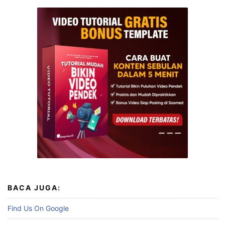
BACA JUGA:
Find Us On Google