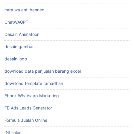
cara wa anti banned
ChatWAGPT
Desain Animatoon
desain gambar
desain logo
download data penjualan barang excel
download template ramadhan
Ebook Whatsapp Marketing
FB Ads Leads Generator
Formula Jualan Online
INtisales