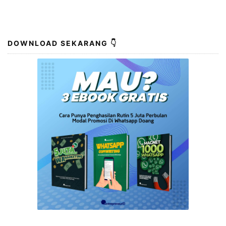
DOWNLOAD SEKARANG 👇