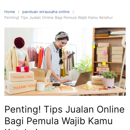
Home
panduan wirausaha online
Penting! Tips Jualan Online Bagi Pemula Wajib Kamu Ketahui
Penting! Tips Jualan Online
Bagi Pemula Wajib Kamu