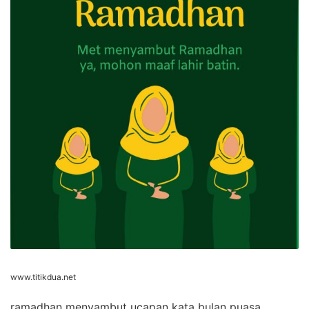
www.titikdua.net
ramadhan menyambut ucapan kata bulan puasa