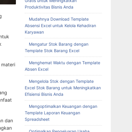
Gratis untuk Meningkatkan
Produktivitas Bisnis Anda
g
Mudahnya Download Template
Absensi Excel untuk Kelola Kehadiran
Karyawan
ntuk
k
Mengatur Stok Barang dengan
Template Stok Barang Excel
Menghemat Waktu dengan Template
 materi
Absen Excel
Mengelola Stok dengan Template
Excel Stok Barang untuk Meningkatkan
ang
Efisiensi Bisnis Anda
nfaat
Mengoptimalkan Keuangan dengan
Template Laporan Keuangan
Spreadsheet
an dan
ngkan
Optimalkan Pengeluaran Usaha