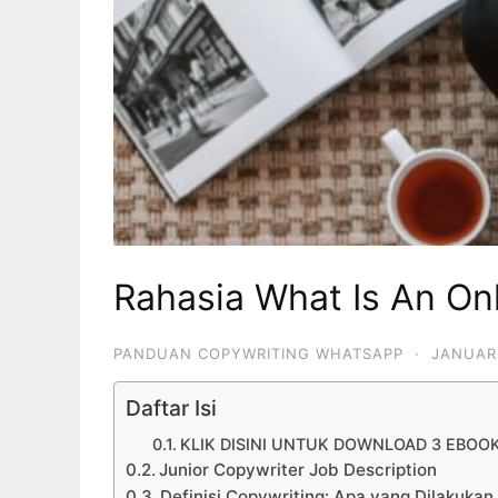
Rahasia What Is An On
PANDUAN COPYWRITING WHATSAPP
·
JANUARY
Daftar Isi
KLIK DISINI UNTUK DOWNLOAD 3 EBOO
Junior Copywriter Job Description
Definisi Copywriting: Apa yang Dilakuka