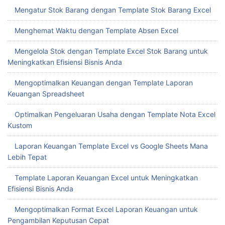
Mengatur Stok Barang dengan Template Stok Barang Excel
Menghemat Waktu dengan Template Absen Excel
Mengelola Stok dengan Template Excel Stok Barang untuk
Meningkatkan Efisiensi Bisnis Anda
Mengoptimalkan Keuangan dengan Template Laporan
Keuangan Spreadsheet
Optimalkan Pengeluaran Usaha dengan Template Nota Excel
Kustom
Laporan Keuangan Template Excel vs Google Sheets Mana
Lebih Tepat
Template Laporan Keuangan Excel untuk Meningkatkan
Efisiensi Bisnis Anda
Mengoptimalkan Format Excel Laporan Keuangan untuk
Pengambilan Keputusan Cepat