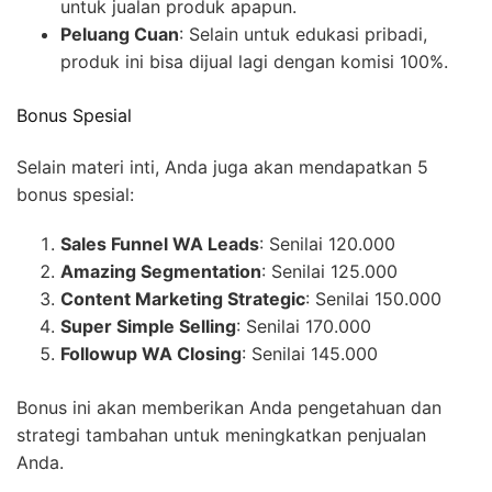
untuk jualan produk apapun.
Peluang Cuan
: Selain untuk edukasi pribadi,
produk ini bisa dijual lagi dengan komisi 100%.
Bonus Spesial
Selain materi inti, Anda juga akan mendapatkan 5
bonus spesial:
Sales Funnel WA Leads
: Senilai 120.000
Amazing Segmentation
: Senilai 125.000
Content Marketing Strategic
: Senilai 150.000
Super Simple Selling
: Senilai 170.000
Followup WA Closing
: Senilai 145.000
Bonus ini akan memberikan Anda pengetahuan dan
strategi tambahan untuk meningkatkan penjualan
Anda.