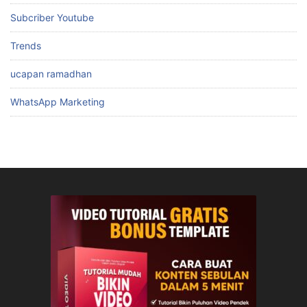
Subcriber Youtube
Trends
ucapan ramadhan
WhatsApp Marketing