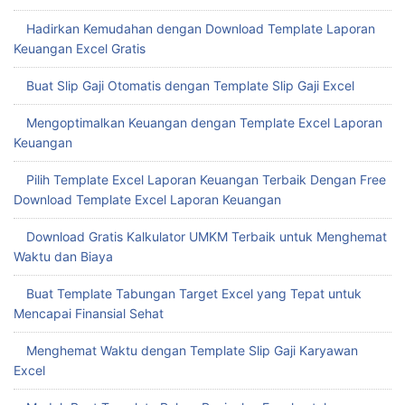
Hadirkan Kemudahan dengan Download Template Laporan
Keuangan Excel Gratis
Buat Slip Gaji Otomatis dengan Template Slip Gaji Excel
Mengoptimalkan Keuangan dengan Template Excel Laporan
Keuangan
Pilih Template Excel Laporan Keuangan Terbaik Dengan Free
Download Template Excel Laporan Keuangan
Download Gratis Kalkulator UMKM Terbaik untuk Menghemat
Waktu dan Biaya
Buat Template Tabungan Target Excel yang Tepat untuk
Mencapai Finansial Sehat
Menghemat Waktu dengan Template Slip Gaji Karyawan
Excel