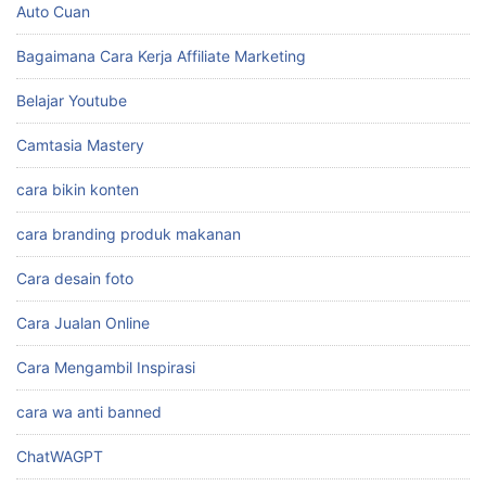
Auto Cuan
Bagaimana Cara Kerja Affiliate Marketing
Belajar Youtube
Camtasia Mastery
cara bikin konten
cara branding produk makanan
Cara desain foto
Cara Jualan Online
Cara Mengambil Inspirasi
cara wa anti banned
ChatWAGPT