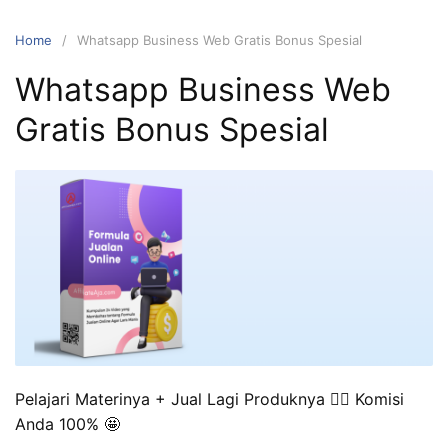
Home
Whatsapp Business Web Gratis Bonus Spesial
Whatsapp Business Web
Gratis Bonus Spesial
Pelajari Materinya + Jual Lagi Produknya 👉🏻 Komisi
Anda 100% 🤩