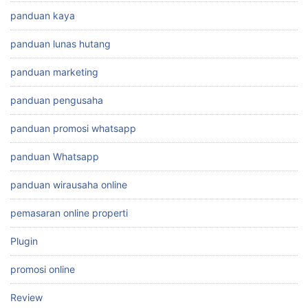
panduan kaya
panduan lunas hutang
panduan marketing
panduan pengusaha
panduan promosi whatsapp
panduan Whatsapp
panduan wirausaha online
pemasaran online properti
Plugin
promosi online
Review