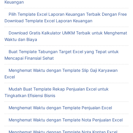
Keuangan
Pilih Template Excel Laporan Keuangan Terbaik Dengan Free
Download Template Excel Laporan Keuangan
Download Gratis Kalkulator UMKM Terbaik untuk Menghemat
Waktu dan Biaya
Buat Template Tabungan Target Excel yang Tepat untuk
Mencapai Finansial Sehat
Menghemat Waktu dengan Template Slip Gaji Karyawan
Excel
Mudah Buat Template Rekap Penjualan Excel untuk
Tingkatkan Efisiensi Bisnis
Menghemat Waktu dengan Template Penjualan Excel
Menghemat Waktu dengan Template Nota Penjualan Excel
Menghemat Waktu dengan Template Nota Kontan Excel