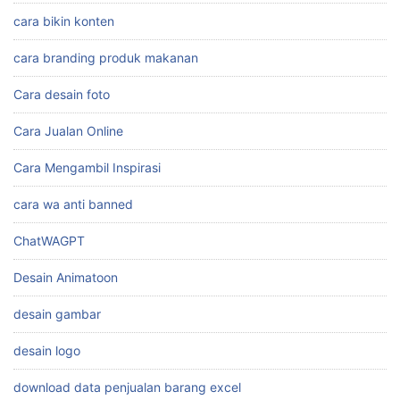
cara bikin konten
cara branding produk makanan
Cara desain foto
Cara Jualan Online
Cara Mengambil Inspirasi
cara wa anti banned
ChatWAGPT
Desain Animatoon
desain gambar
desain logo
download data penjualan barang excel