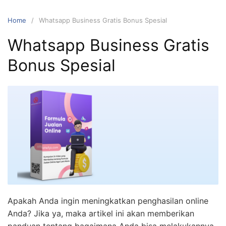
Home
Whatsapp Business Gratis Bonus Spesial
Whatsapp Business Gratis
Bonus Spesial
Apakah Anda ingin meningkatkan penghasilan online
Anda? Jika ya, maka artikel ini akan memberikan
panduan tentang bagaimana Anda bisa melakukannya