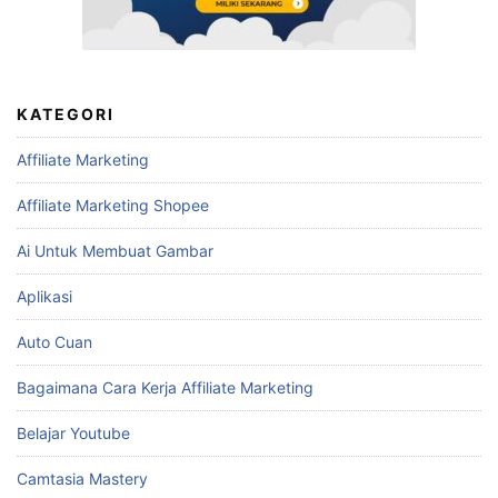
KATEGORI
Affiliate Marketing
Affiliate Marketing Shopee
Ai Untuk Membuat Gambar
Aplikasi
Auto Cuan
Bagaimana Cara Kerja Affiliate Marketing
Belajar Youtube
Camtasia Mastery