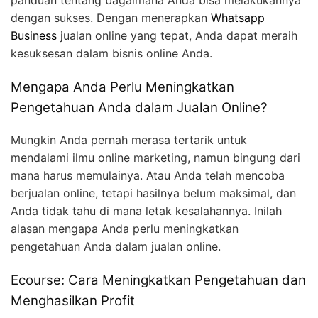
dengan sukses. Dengan menerapkan
Whatsapp
Business
jualan online yang tepat, Anda dapat meraih
kesuksesan dalam bisnis online Anda.
Mengapa Anda Perlu Meningkatkan
Pengetahuan Anda dalam Jualan Online?
Mungkin Anda pernah merasa tertarik untuk
mendalami ilmu online marketing, namun bingung dari
mana harus memulainya. Atau Anda telah mencoba
berjualan online, tetapi hasilnya belum maksimal, dan
Anda tidak tahu di mana letak kesalahannya. Inilah
alasan mengapa Anda perlu meningkatkan
pengetahuan Anda dalam jualan online.
Ecourse: Cara Meningkatkan Pengetahuan dan
Menghasilkan Profit