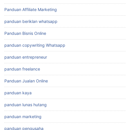
Panduan Affiliate Marketing
panduan beriklan whatsapp
Panduan Bisnis Online
panduan copywriting Whatsapp
panduan entrepreneur
panduan freelance
Panduan Jualan Online
panduan kaya
panduan lunas hutang
panduan marketing
panduan pengusaha