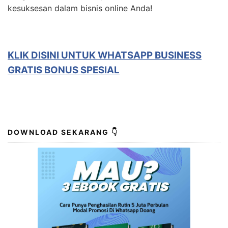
kesuksesan dalam bisnis online Anda!
KLIK DISINI UNTUK WHATSAPP BUSINESS
GRATIS BONUS SPESIAL
DOWNLOAD SEKARANG 👇