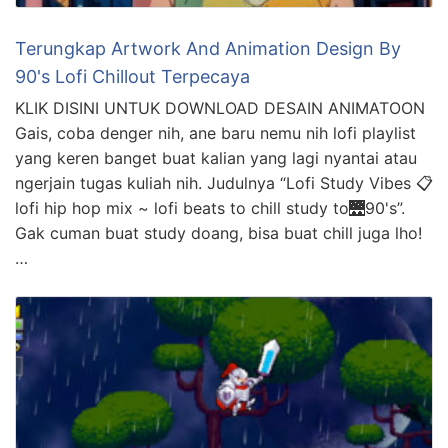
Terungkap Artwork And Animation Design By
90's Lofi Chillout Terpecaya
KLIK DISINI UNTUK DOWNLOAD DESAIN ANIMATOON
Gais, coba denger nih, ane baru nemu nih lofi playlist
yang keren banget buat kalian yang lagi nyantai atau
ngerjain tugas kuliah nih. Judulnya “Lofi Study Vibes 📋
lofi hip hop mix ~ lofi beats to chill study to🌉90's”.
Gak cuman buat study doang, bisa buat chill juga lho!
…