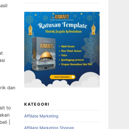
asil
at
asi
rik dan
KATEGORI
it to
nakan
Affiliate Marketing
eli |
Affiliate Marketing Shopee