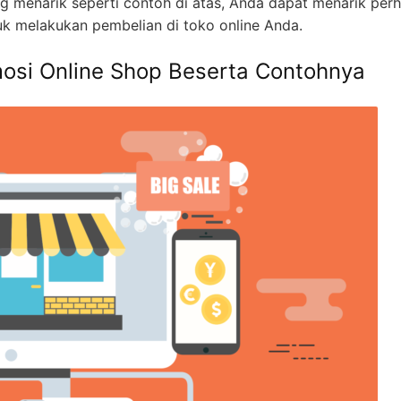
menarik seperti contoh di atas, Anda dapat menarik perh
k melakukan pembelian di toko online Anda.
osi Online Shop Beserta Contohnya