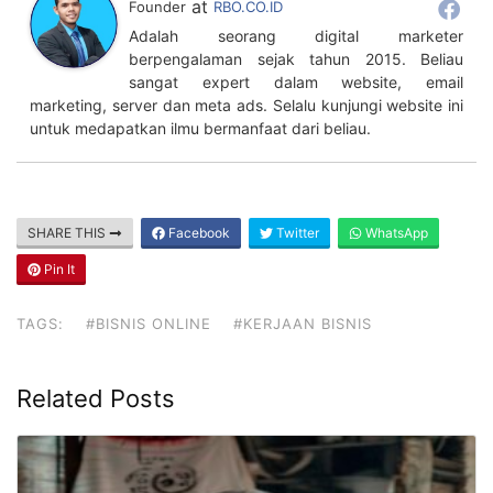
at
Founder
RBO.CO.ID
Adalah seorang digital marketer
berpengalaman sejak tahun 2015. Beliau
sangat expert dalam website, email
marketing, server dan meta ads. Selalu kunjungi website ini
untuk medapatkan ilmu bermanfaat dari beliau.
SHARE THIS
Facebook
Twitter
WhatsApp
Pin It
TAGS:
#BISNIS ONLINE
#KERJAAN BISNIS
Related Posts