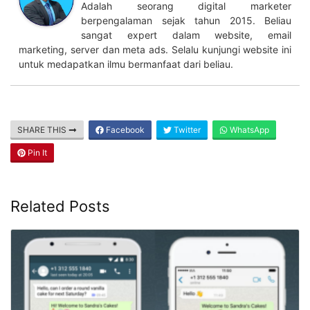
Author
Recent Posts
Mahdi Nur
Follow me
at
Founder
RBO.CO.ID
Adalah seorang digital marketer
berpengalaman sejak tahun 2015. Beliau
sangat expert dalam website, email
marketing, server dan meta ads. Selalu kunjungi website ini
untuk medapatkan ilmu bermanfaat dari beliau.
SHARE THIS
Facebook
Twitter
WhatsApp
Pin It
Related Posts