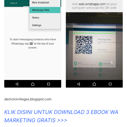
DerrickilVillegas