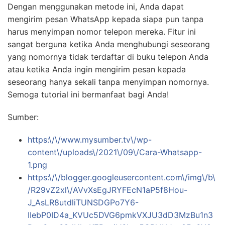
Dengan menggunakan metode ini, Anda dapat
mengirim pesan WhatsApp kepada siapa pun tanpa
harus menyimpan nomor telepon mereka. Fitur ini
sangat berguna ketika Anda menghubungi seseorang
yang nomornya tidak terdaftar di buku telepon Anda
atau ketika Anda ingin mengirim pesan kepada
seseorang hanya sekali tanpa menyimpan nomornya.
Semoga tutorial ini bermanfaat bagi Anda!
Sumber:
https:\/\/www.mysumber.tv\/wp-
content\/uploads\/2021\/09\/Cara-Whatsapp-
1.png
https:\/\/blogger.googleusercontent.com\/img\/b\
/R29vZ2xl\/AVvXsEgJRYFEcN1aP5f8Hou-
J_AsLR8utdliTUNSDGPo7Y6-
IIebP0ID4a_KVUc5DVG6pmkVXJU3dD3MzBu1n3