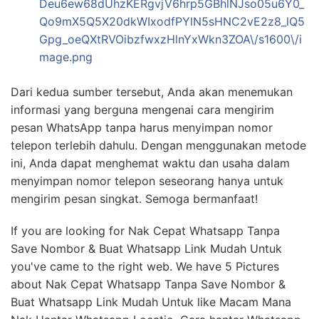
Deu6ew68dUhzKERgvjV6hrp5GBhlNJso05u6Y0_
Qo9mX5Q5X20dkWIxodfPYlN5sHNC2vE2z8_lQ5
Gpg_oeQXtRVOibzfwxzHlnYxWkn3ZOA\/s1600\/i
mage.png
Dari kedua sumber tersebut, Anda akan menemukan
informasi yang berguna mengenai cara mengirim
pesan WhatsApp tanpa harus menyimpan nomor
telepon terlebih dahulu. Dengan menggunakan metode
ini, Anda dapat menghemat waktu dan usaha dalam
menyimpan nomor telepon seseorang hanya untuk
mengirim pesan singkat. Semoga bermanfaat!
If you are looking for Nak Cepat Whatsapp Tanpa
Save Nombor & Buat Whatsapp Link Mudah Untuk
you've came to the right web. We have 5 Pictures
about Nak Cepat Whatsapp Tanpa Save Nombor &
Buat Whatsapp Link Mudah Untuk like Macam Mana