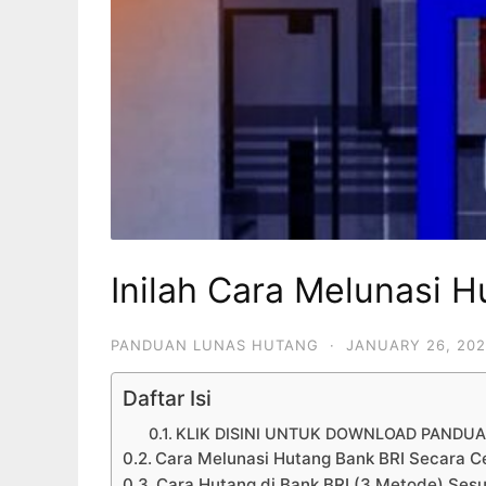
Inilah Cara Melunasi H
PANDUAN LUNAS HUTANG
·
JANUARY 26, 20
Daftar Isi
KLIK DISINI UNTUK DOWNLOAD PANDUA
Cara Melunasi Hutang Bank BRI Secara C
Cara Hutang di Bank BRI (3 Metode) Sesu