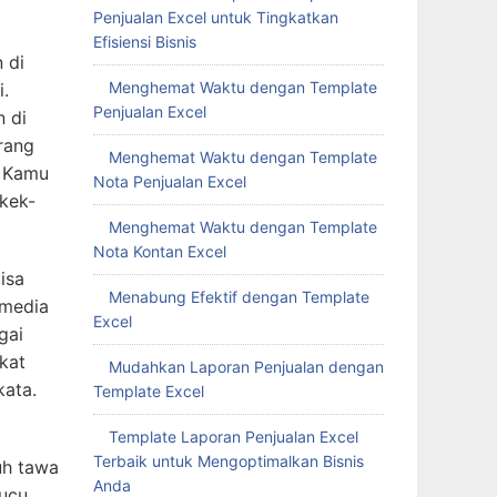
Penjualan Excel untuk Tingkatkan
Efisiensi Bisnis
 di
Menghemat Waktu dengan Template
i.
Penjualan Excel
 di
rang
Menghemat Waktu dengan Template
n Kamu
Nota Penjualan Excel
kek-
Menghemat Waktu dengan Template
Nota Kontan Excel
isa
Menabung Efektif dengan Template
 media
Excel
gai
kat
Mudahkan Laporan Penjualan dengan
kata.
Template Excel
Template Laporan Penjualan Excel
Terbaik untuk Mengoptimalkan Bisnis
uh tawa
Anda
lucu