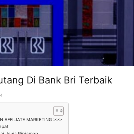
utang Di Bank Bri Terbaik
24
N AFFILIATE MARKETING >>>
epat
ai Jenis Pinjaman