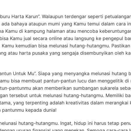
uru Harta Karun”. Walaupun terdengar seperti petualangan
dak ada bahaya ataupun mumi yang Kamu temui dalam cara in
lama Kamu di kampung halaman atau mencoba keberuntungan
bisa Kamu jual secara online atau langsung ke pengepul ba
tu, Kamu kemudian bisa melunasi hutang-hutangmu. Pastika
ang atau harta pusaka yang sengaja disembunyikan oleh ka
Pantun Untuk Mu”. Siapa yang menyangka melunasi hutang b
Kamu bisa membuat pantun-pantun lucu dan menggelitik di
pantun-pantunmu akan memberikan sumbangan sukarela seba
gan tersebut untuk melunasi hutang-hutangmu. Memiliki ba
tama, yang terpenting adalah kreativitas dalam merangkai 
 pantunmu kepada dunia!
elunasi hutang-hutangmu. Ingat, hidup ini harus tetap pen
engan urusan finansial yang menekan. Semoga cara-cara 