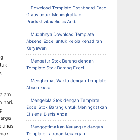
Download Template Dashboard Excel
Gratis untuk Meningkatkan
Produktivitas Bisnis Anda
Mudahnya Download Template
Absensi Excel untuk Kelola Kehadiran
Karyawan
ng
Mengatur Stok Barang dengan
tuk
Template Stok Barang Excel
si
Menghemat Waktu dengan Template
Absen Excel
dalam
Mengelola Stok dengan Template
 hari.
Excel Stok Barang untuk Meningkatkan
ng
Efisiensi Bisnis Anda
uarga
lunasi
Mengoptimalkan Keuangan dengan
enak
Template Laporan Keuangan