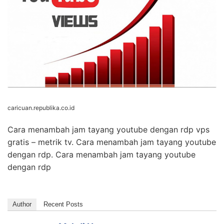
Cara menambah jam tayang youtube dengan rdp vps
gratis – metrik tv. Cara menambah jam tayang youtube
dengan rdp. Cara menambah jam tayang youtube
dengan rdp
Author
Recent Posts
Mahdi Nur
Follow me
at
Founder
RBO.CO.ID
Adalah seorang digital marketer
berpengalaman sejak tahun 2015. Beliau
sangat expert dalam website, email
marketing, server dan meta ads. Selalu kunjungi website ini
untuk medapatkan ilmu bermanfaat dari beliau.
SHARE THIS
Facebook
Twitter
WhatsApp