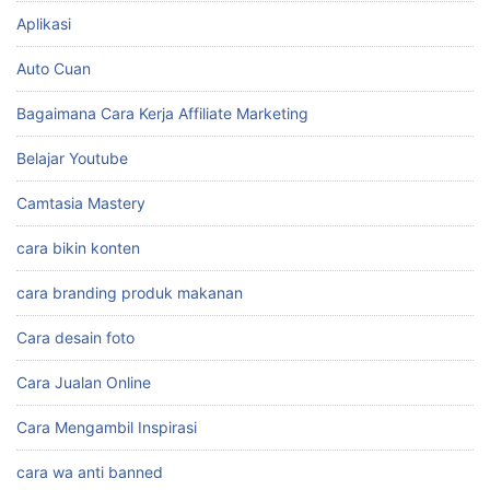
cara branding produk makanan
Cara desain foto
Cara Jualan Online
Cara Mengambil Inspirasi
cara wa anti banned
ChatWAGPT
Desain Animatoon
desain gambar
desain logo
download data penjualan barang excel
download template ramadhan