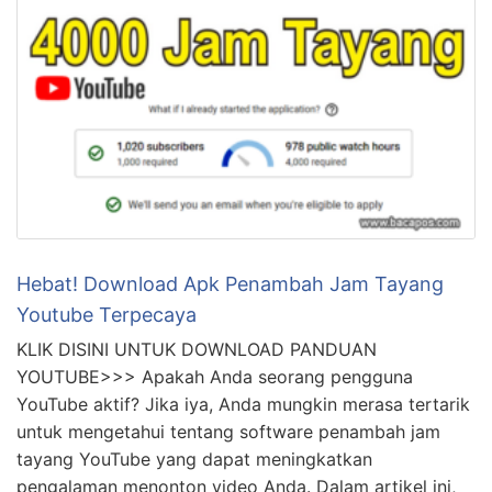
Hebat! Download Apk Penambah Jam Tayang
Youtube Terpecaya
KLIK DISINI UNTUK DOWNLOAD PANDUAN
YOUTUBE>>> Apakah Anda seorang pengguna
YouTube aktif? Jika iya, Anda mungkin merasa tertarik
untuk mengetahui tentang software penambah jam
tayang YouTube yang dapat meningkatkan
pengalaman menonton video Anda. Dalam artikel ini,
kami akan memperkenalkan Anda pada berbagai
macam software penambah jam tayang YouTube yang
dapat digunakan di perangkat Android. 1. …
Terbongkar! Harga 4000 Jam Tayang Youtube
Terpecaya
KLIK DISINI UNTUK DOWNLOAD PANDUAN
YOUTUBE>>> Hey teman-teman! Kali ini saya ingin
sharing tentang cara mendapatkan 4000 jam tayang di