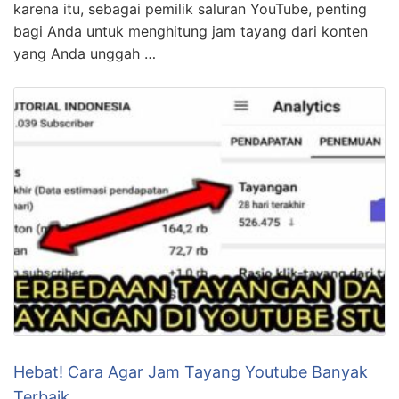
Hebat! Cara Agar Jam Tayang Youtube Banyak
Terbaik
KLIK DISINI UNTUK DOWNLOAD PANDUAN
YOUTUBE>>> Halo teman-teman Asia! Jam Tayang
YouTube Naik Tiga Kali Lipat Apakah kamu pernah
berpikir untuk meningkatkan jumlah penonton video
YouTube yang kamu unggah? Kamu tidak sendiri!
Banyak orang di dunia ini ingin mengetahui cara agar
jam tayang video YouTube mereka meningkat tiga kali
lipat. Nah, kali ini kami akan …