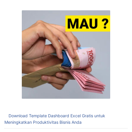
Download Template Dashboard Excel Gratis untuk
Meningkatkan Produktivitas Bisnis Anda
Mudahnya Download Template Absensi Excel untuk Kelola
Kehadiran Karyawan
Mengatur Stok Barang dengan Template Stok Barang Excel
Menghemat Waktu dengan Template Absen Excel
Mengelola Stok dengan Template Excel Stok Barang untuk
Meningkatkan Efisiensi Bisnis Anda
Mengoptimalkan Keuangan dengan Template Laporan
Keuangan Spreadsheet