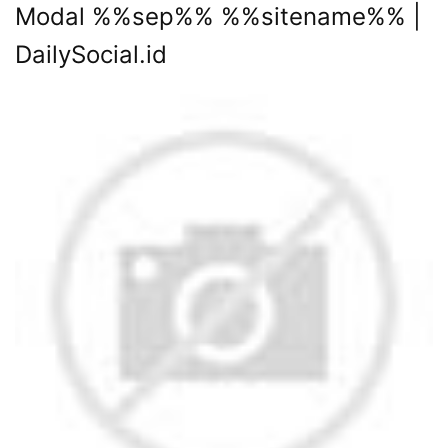
Modal %%sep%% %%sitename%% |
DailySocial.id