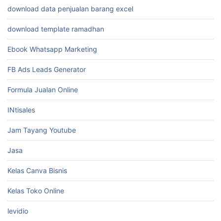
Cara desain foto
Cara Jualan Online
Cara Mengambil Inspirasi
cara wa anti banned
ChatWAGPT
Desain Animatoon
desain gambar
desain logo
download data penjualan barang excel
download template ramadhan
Ebook Whatsapp Marketing