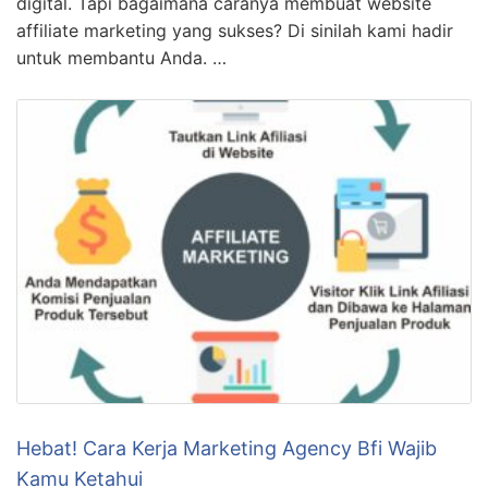
Terbongkar! Cara Membuat Website Affiliate
Marketing Terbaik
KLIK DISINI UNTUK DOWNLOAD PANDUAN AFFILIATE
MARKETING >>> Jadi loe berpikir untuk mencoba
peruntungan dalam dunia affiliate marketing? Itu
adalah langkah yang sangat cerdas! Tidak hanya
memberi Anda kebebasan finansial, tetapi juga
memberi Anda kesempatan untuk menguasai dunia
digital. Tapi bagaimana caranya membuat website
affiliate marketing yang sukses? Di sinilah kami hadir
untuk membantu Anda. …