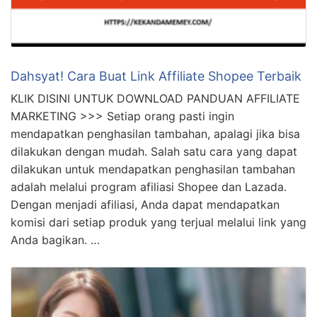
Well, kali ini aku mau berbagi dua contoh cara kerja
marketing yang bikin ngakak. Siap-siap ketawa ya!
Contoh Pertama: “IMAGESEE” Di suatu hari yang
cerah, …