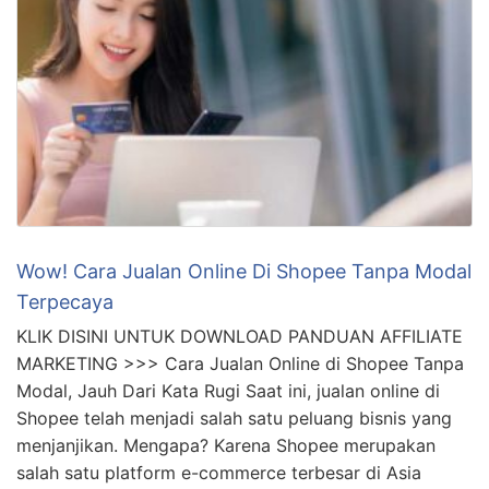
Dahsyat! Cara Buat Link Affiliate Shopee Terbaik
KLIK DISINI UNTUK DOWNLOAD PANDUAN AFFILIATE
MARKETING >>> Setiap orang pasti ingin
mendapatkan penghasilan tambahan, apalagi jika bisa
dilakukan dengan mudah. Salah satu cara yang dapat
dilakukan untuk mendapatkan penghasilan tambahan
adalah melalui program afiliasi Shopee dan Lazada.
Dengan menjadi afiliasi, Anda dapat mendapatkan
komisi dari setiap produk yang terjual melalui link yang
Anda bagikan. …