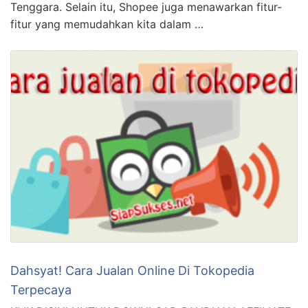
Wow! Cara Jualan Online Di Shopee Tanpa Modal
Terpecaya
KLIK DISINI UNTUK DOWNLOAD PANDUAN AFFILIATE
MARKETING >>> Cara Jualan Online di Shopee Tanpa
Modal, Jauh Dari Kata Rugi Saat ini, jualan online di
Shopee telah menjadi salah satu peluang bisnis yang
menjanjikan. Mengapa? Karena Shopee merupakan
salah satu platform e-commerce terbesar di Asia
Tenggara. Selain itu, Shopee juga menawarkan fitur-
fitur yang memudahkan kita dalam …