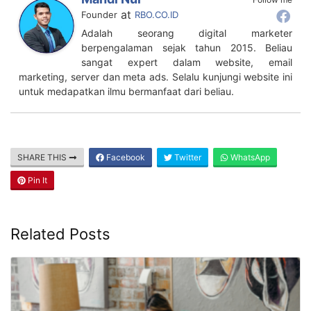
kontenbisnis.id
8 cara share link shopee affiliates di media sosial. Cara
share link shopee affiliate di instagram. Cara membuat
link shopee affiliate: cukup 4 langkah
Author
Recent Posts
Mahdi Nur
Follow me
at
Founder
RBO.CO.ID
Adalah seorang digital marketer
berpengalaman sejak tahun 2015. Beliau
sangat expert dalam website, email