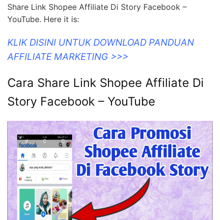
Di Story Facebook – YouTube you've came to the right
web. We have 5 Pics about Cara Share Link Shopee
Affiliate Di Story Facebook – YouTube like 8 Cara
Share Link Shopee Affiliates Di Media Sosial, cara
share link shopee affiliate di instagram and also Cara
Share Link Shopee Affiliate Di Story Facebook –
YouTube. Here it is:
KLIK DISINI UNTUK DOWNLOAD PANDUAN
AFFILIATE MARKETING >>>
Cara Share Link Shopee Affiliate Di
Story Facebook – YouTube