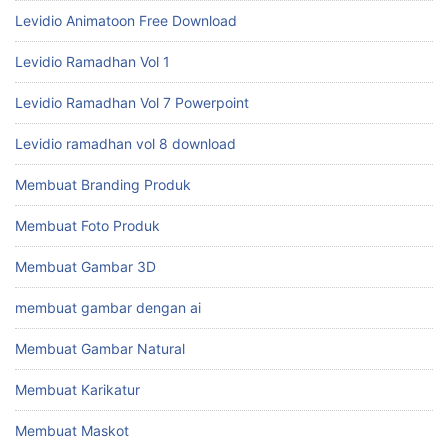
FB Ads Leads Generator
Formula Jualan Online
INtisales
Jam Tayang Youtube
Jasa
Kelas Canva Bisnis
Kelas Toko Online
levidio
Levidio Animatoon Free Download
Levidio Ramadhan Vol 1
Levidio Ramadhan Vol 7 Powerpoint