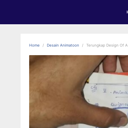
Home
Desain Animatoon
Terungkap Design Of A