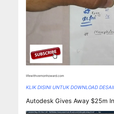
lifewithvernonhoward.com
KLIK DISINI UNTUK DOWNLOAD DESA
Autodesk Gives Away $25m In