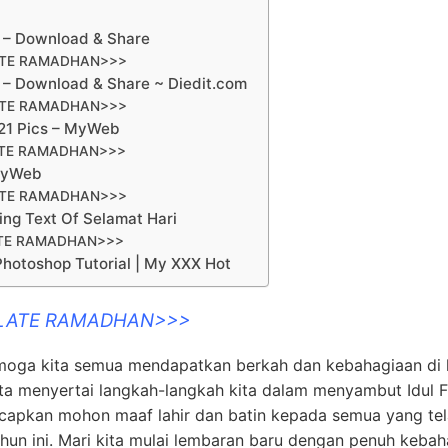
H – Download & Share
ATE RAMADHAN>>>
H – Download & Share ~ Diedit.com
ATE RAMADHAN>>>
021 Pics – MyWeb
ATE RAMADHAN>>>
 MyWeb
ATE RAMADHAN>>>
ring Text Of Selamat Hari
ATE RAMADHAN>>>
Photoshop Tutorial | My XXX Hot
PLATE RAMADHAN>>>
emoga kita semua mendapatkan berkah dan kebahagiaan di 
cita menyertai langkah-langkah kita dalam menyambut Idul Fi
ucapkan mohon maaf lahir dan batin kepada semua yang te
hun ini. Mari kita mulai lembaran baru dengan penuh keba