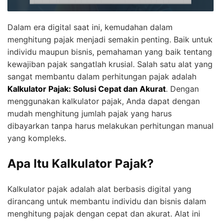
Dalam era digital saat ini, kemudahan dalam
menghitung pajak menjadi semakin penting. Baik untuk
individu maupun bisnis, pemahaman yang baik tentang
kewajiban pajak sangatlah krusial. Salah satu alat yang
sangat membantu dalam perhitungan pajak adalah
Kalkulator Pajak: Solusi Cepat dan Akurat
. Dengan
menggunakan kalkulator pajak, Anda dapat dengan
mudah menghitung jumlah pajak yang harus
dibayarkan tanpa harus melakukan perhitungan manual
yang kompleks.
Apa Itu Kalkulator Pajak?
Kalkulator pajak adalah alat berbasis digital yang
dirancang untuk membantu individu dan bisnis dalam
menghitung pajak dengan cepat dan akurat. Alat ini