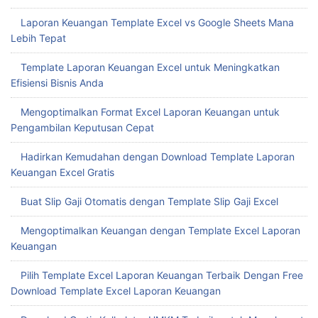
Laporan Keuangan Template Excel vs Google Sheets Mana
Lebih Tepat
Template Laporan Keuangan Excel untuk Meningkatkan
Efisiensi Bisnis Anda
Mengoptimalkan Format Excel Laporan Keuangan untuk
Pengambilan Keputusan Cepat
Hadirkan Kemudahan dengan Download Template Laporan
Keuangan Excel Gratis
Buat Slip Gaji Otomatis dengan Template Slip Gaji Excel
Mengoptimalkan Keuangan dengan Template Excel Laporan
Keuangan
Pilih Template Excel Laporan Keuangan Terbaik Dengan Free
Download Template Excel Laporan Keuangan