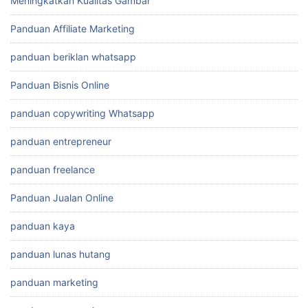
Meningkatkan Kualitas Gambar
Panduan Affiliate Marketing
panduan beriklan whatsapp
Panduan Bisnis Online
panduan copywriting Whatsapp
panduan entrepreneur
panduan freelance
Panduan Jualan Online
panduan kaya
panduan lunas hutang
panduan marketing