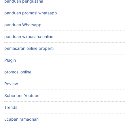
panduan pengusaha
panduan promosi whatsapp
panduan Whatsapp
panduan wirausaha online
pemasaran online properti
Plugin
promosi online
Review
Subcriber Youtube
Trends
ucapan ramadhan