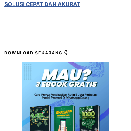
SOLUSI CEPAT DAN AKURAT
DOWNLOAD SEKARANG 👇