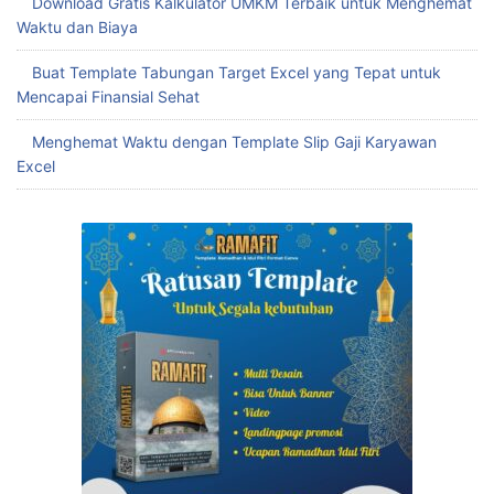
Download Gratis Kalkulator UMKM Terbaik untuk Menghemat
Waktu dan Biaya
Buat Template Tabungan Target Excel yang Tepat untuk
Mencapai Finansial Sehat
Menghemat Waktu dengan Template Slip Gaji Karyawan
Excel