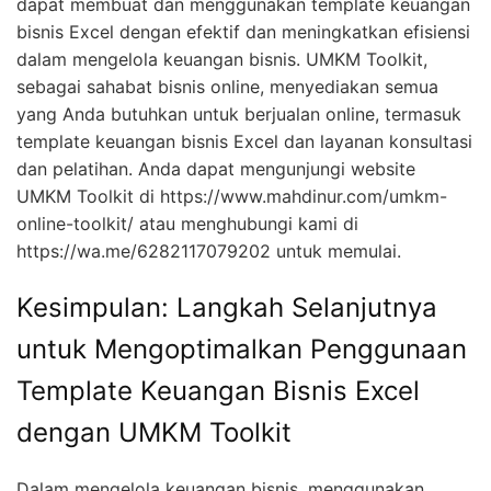
dapat membuat dan menggunakan template keuangan
bisnis Excel dengan efektif dan meningkatkan efisiensi
dalam mengelola keuangan bisnis. UMKM Toolkit,
sebagai sahabat bisnis online, menyediakan semua
yang Anda butuhkan untuk berjualan online, termasuk
template keuangan bisnis Excel dan layanan konsultasi
dan pelatihan. Anda dapat mengunjungi website
UMKM Toolkit di https://www.mahdinur.com/umkm-
online-toolkit/ atau menghubungi kami di
https://wa.me/6282117079202 untuk memulai.
Kesimpulan: Langkah Selanjutnya
untuk Mengoptimalkan Penggunaan
Template Keuangan Bisnis Excel
dengan UMKM Toolkit
Dalam mengelola keuangan bisnis, menggunakan