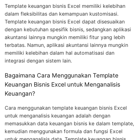
Template keuangan bisnis Excel memiliki kelebihan
dalam fleksibilitas dan kemampuan kustomisasi.
Template keuangan bisnis Excel dapat disesuaikan
dengan kebutuhan spesifik bisnis, sedangkan aplikasi
akuntansi lainnya mungkin memiliki fitur yang lebih
terbatas. Namun, aplikasi akuntansi lainnya mungkin
memiliki kelebihan dalam hal automatisasi dan
integrasi dengan sistem lain.
Bagaimana Cara Menggunakan Template
Keuangan Bisnis Excel untuk Menganalisis
Keuangan?
Cara menggunakan template keuangan bisnis Excel
untuk menganalisis keuangan adalah dengan
memasukkan data keuangan bisnis ke dalam template,
kemudian menggunakan formula dan fungsi Excel
untuk menganalisis data. Template keuangan bisnis