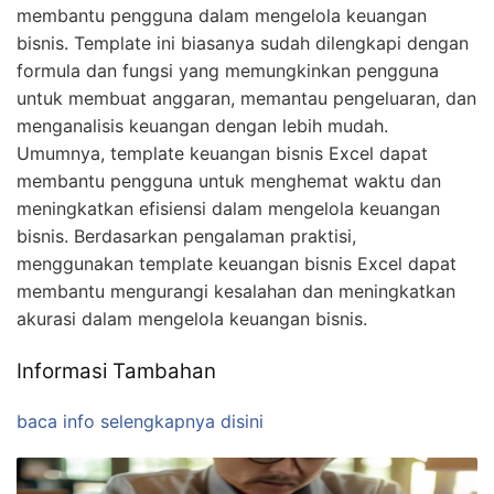
membantu pengguna dalam mengelola keuangan
bisnis. Template ini biasanya sudah dilengkapi dengan
formula dan fungsi yang memungkinkan pengguna
untuk membuat anggaran, memantau pengeluaran, dan
menganalisis keuangan dengan lebih mudah.
Umumnya, template keuangan bisnis Excel dapat
membantu pengguna untuk menghemat waktu dan
meningkatkan efisiensi dalam mengelola keuangan
bisnis. Berdasarkan pengalaman praktisi,
menggunakan template keuangan bisnis Excel dapat
membantu mengurangi kesalahan dan meningkatkan
akurasi dalam mengelola keuangan bisnis.
Informasi Tambahan
baca info selengkapnya disini