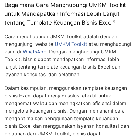
Bagaimana Cara Menghubungi UMKM Toolkit
untuk Mendapatkan Informasi Lebih Lanjut
tentang Template Keuangan Bisnis Excel?
Cara menghubungi UMKM Toolkit adalah dengan
mengunjungi website
UMKM Toolkit
atau menghubungi
kami di
WhatsApp
. Dengan menghubungi UMKM
Toolkit, bisnis dapat mendapatkan informasi lebih
lanjut tentang template keuangan bisnis Excel dan
layanan konsultasi dan pelatihan.
Dalam kesimpulan, menggunakan template keuangan
bisnis Excel dapat menjadi solusi efektif untuk
menghemat waktu dan meningkatkan efisiensi dalam
mengelola keuangan bisnis. Dengan memahami cara
mengoptimalkan penggunaan template keuangan
bisnis Excel dan menggunakan layanan konsultasi dan
pelatihan dari UMKM Toolkit, bisnis dapat