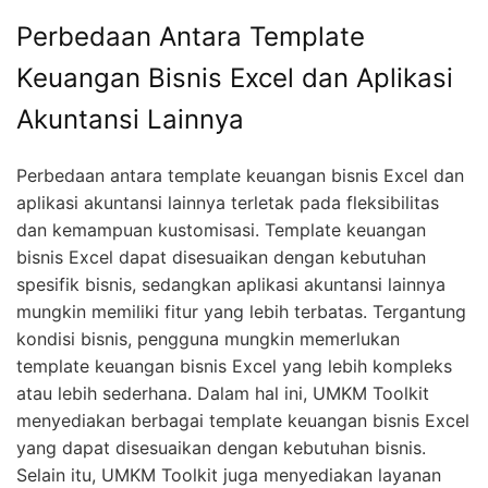
Perbedaan Antara Template
Keuangan Bisnis Excel dan Aplikasi
Akuntansi Lainnya
Perbedaan antara template keuangan bisnis Excel dan
aplikasi akuntansi lainnya terletak pada fleksibilitas
dan kemampuan kustomisasi. Template keuangan
bisnis Excel dapat disesuaikan dengan kebutuhan
spesifik bisnis, sedangkan aplikasi akuntansi lainnya
mungkin memiliki fitur yang lebih terbatas. Tergantung
kondisi bisnis, pengguna mungkin memerlukan
template keuangan bisnis Excel yang lebih kompleks
atau lebih sederhana. Dalam hal ini, UMKM Toolkit
menyediakan berbagai template keuangan bisnis Excel
yang dapat disesuaikan dengan kebutuhan bisnis.
Selain itu, UMKM Toolkit juga menyediakan layanan