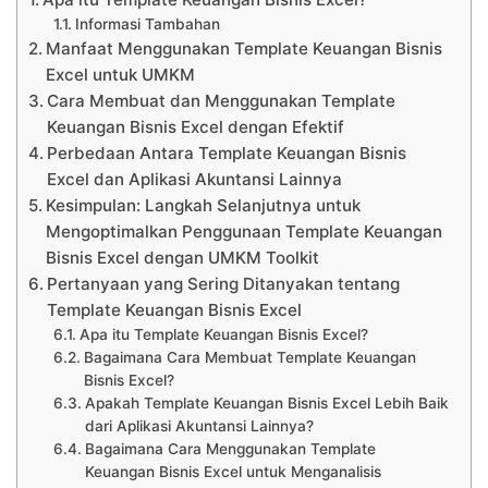
Informasi Tambahan
Manfaat Menggunakan Template Keuangan Bisnis
Excel untuk UMKM
Cara Membuat dan Menggunakan Template
Keuangan Bisnis Excel dengan Efektif
Perbedaan Antara Template Keuangan Bisnis
Excel dan Aplikasi Akuntansi Lainnya
Kesimpulan: Langkah Selanjutnya untuk
Mengoptimalkan Penggunaan Template Keuangan
Bisnis Excel dengan UMKM Toolkit
Pertanyaan yang Sering Ditanyakan tentang
Template Keuangan Bisnis Excel
Apa itu Template Keuangan Bisnis Excel?
Bagaimana Cara Membuat Template Keuangan
Bisnis Excel?
Apakah Template Keuangan Bisnis Excel Lebih Baik
dari Aplikasi Akuntansi Lainnya?
Bagaimana Cara Menggunakan Template
Keuangan Bisnis Excel untuk Menganalisis