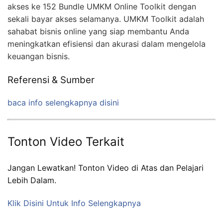
akses ke 152 Bundle UMKM Online Toolkit dengan
sekali bayar akses selamanya. UMKM Toolkit adalah
sahabat bisnis online yang siap membantu Anda
meningkatkan efisiensi dan akurasi dalam mengelola
keuangan bisnis.
Referensi & Sumber
baca info selengkapnya disini
Tonton Video Terkait
Jangan Lewatkan! Tonton Video di Atas dan Pelajari
Lebih Dalam.
Klik Disini Untuk Info Selengkapnya