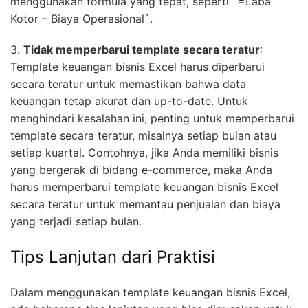
menggunakan formula yang tepat, seperti `=Laba
Kotor – Biaya Operasional`.
3.
Tidak memperbarui template secara teratur
:
Template keuangan bisnis Excel harus diperbarui
secara teratur untuk memastikan bahwa data
keuangan tetap akurat dan up-to-date. Untuk
menghindari kesalahan ini, penting untuk memperbarui
template secara teratur, misalnya setiap bulan atau
setiap kuartal. Contohnya, jika Anda memiliki bisnis
yang bergerak di bidang e-commerce, maka Anda
harus memperbarui template keuangan bisnis Excel
secara teratur untuk memantau penjualan dan biaya
yang terjadi setiap bulan.
Tips Lanjutan dari Praktisi
Dalam menggunakan template keuangan bisnis Excel,