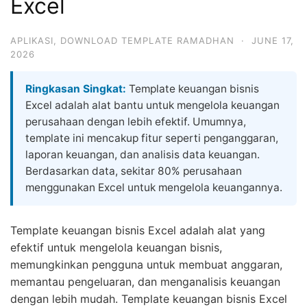
Excel
APLIKASI
,
DOWNLOAD TEMPLATE RAMADHAN
·
JUNE 17,
2026
Ringkasan Singkat:
Template keuangan bisnis
Excel adalah alat bantu untuk mengelola keuangan
perusahaan dengan lebih efektif. Umumnya,
template ini mencakup fitur seperti penganggaran,
laporan keuangan, dan analisis data keuangan.
Berdasarkan data, sekitar 80% perusahaan
menggunakan Excel untuk mengelola keuangannya.
Template keuangan bisnis Excel adalah alat yang
efektif untuk mengelola keuangan bisnis,
memungkinkan pengguna untuk membuat anggaran,
memantau pengeluaran, dan menganalisis keuangan
dengan lebih mudah. Template keuangan bisnis Excel