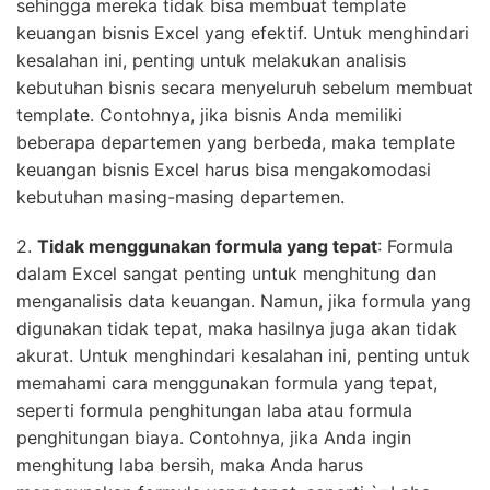
sehingga mereka tidak bisa membuat template
keuangan bisnis Excel yang efektif. Untuk menghindari
kesalahan ini, penting untuk melakukan analisis
kebutuhan bisnis secara menyeluruh sebelum membuat
template. Contohnya, jika bisnis Anda memiliki
beberapa departemen yang berbeda, maka template
keuangan bisnis Excel harus bisa mengakomodasi
kebutuhan masing-masing departemen.
2.
Tidak menggunakan formula yang tepat
: Formula
dalam Excel sangat penting untuk menghitung dan
menganalisis data keuangan. Namun, jika formula yang
digunakan tidak tepat, maka hasilnya juga akan tidak
akurat. Untuk menghindari kesalahan ini, penting untuk
memahami cara menggunakan formula yang tepat,
seperti formula penghitungan laba atau formula
penghitungan biaya. Contohnya, jika Anda ingin
menghitung laba bersih, maka Anda harus