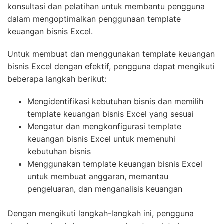
konsultasi dan pelatihan untuk membantu pengguna
dalam mengoptimalkan penggunaan template
keuangan bisnis Excel.
Untuk membuat dan menggunakan template keuangan
bisnis Excel dengan efektif, pengguna dapat mengikuti
beberapa langkah berikut:
Mengidentifikasi kebutuhan bisnis dan memilih
template keuangan bisnis Excel yang sesuai
Mengatur dan mengkonfigurasi template
keuangan bisnis Excel untuk memenuhi
kebutuhan bisnis
Menggunakan template keuangan bisnis Excel
untuk membuat anggaran, memantau
pengeluaran, dan menganalisis keuangan
Dengan mengikuti langkah-langkah ini, pengguna