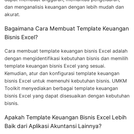
dan menganalisis keuangan dengan lebih mudah dan
akurat.
Bagaimana Cara Membuat Template Keuangan
Bisnis Excel?
Cara membuat template keuangan bisnis Excel adalah
dengan mengidentifikasi kebutuhan bisnis dan memilih
template keuangan bisnis Excel yang sesuai.
Kemudian, atur dan konfigurasi template keuangan
bisnis Excel untuk memenuhi kebutuhan bisnis. UMKM
Toolkit menyediakan berbagai template keuangan
bisnis Excel yang dapat disesuaikan dengan kebutuhan
bisnis.
Apakah Template Keuangan Bisnis Excel Lebih
Baik dari Aplikasi Akuntansi Lainnya?