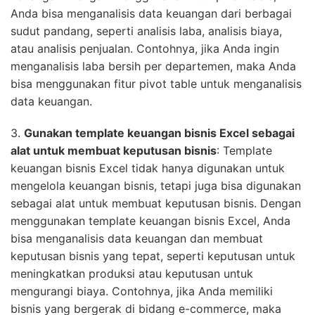
Anda bisa menganalisis data keuangan dari berbagai
sudut pandang, seperti analisis laba, analisis biaya,
atau analisis penjualan. Contohnya, jika Anda ingin
menganalisis laba bersih per departemen, maka Anda
bisa menggunakan fitur pivot table untuk menganalisis
data keuangan.
3.
Gunakan template keuangan bisnis Excel sebagai
alat untuk membuat keputusan bisnis
: Template
keuangan bisnis Excel tidak hanya digunakan untuk
mengelola keuangan bisnis, tetapi juga bisa digunakan
sebagai alat untuk membuat keputusan bisnis. Dengan
menggunakan template keuangan bisnis Excel, Anda
bisa menganalisis data keuangan dan membuat
keputusan bisnis yang tepat, seperti keputusan untuk
meningkatkan produksi atau keputusan untuk
mengurangi biaya. Contohnya, jika Anda memiliki
bisnis yang bergerak di bidang e-commerce, maka