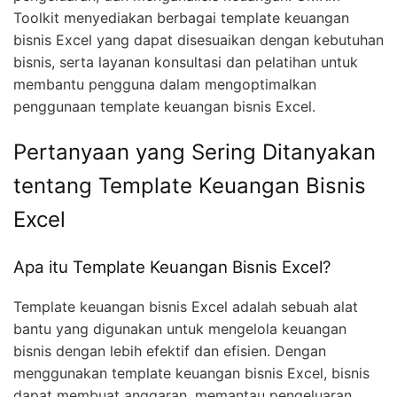
Toolkit menyediakan berbagai template keuangan
bisnis Excel yang dapat disesuaikan dengan kebutuhan
bisnis, serta layanan konsultasi dan pelatihan untuk
membantu pengguna dalam mengoptimalkan
penggunaan template keuangan bisnis Excel.
Pertanyaan yang Sering Ditanyakan
tentang Template Keuangan Bisnis
Excel
Apa itu Template Keuangan Bisnis Excel?
Template keuangan bisnis Excel adalah sebuah alat
bantu yang digunakan untuk mengelola keuangan
bisnis dengan lebih efektif dan efisien. Dengan
menggunakan template keuangan bisnis Excel, bisnis
dapat membuat anggaran, memantau pengeluaran,