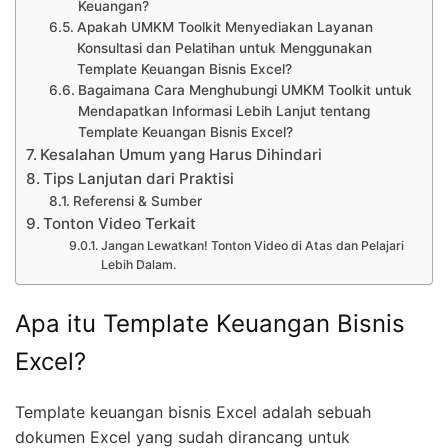
Keuangan?
Apakah UMKM Toolkit Menyediakan Layanan
Konsultasi dan Pelatihan untuk Menggunakan
Template Keuangan Bisnis Excel?
Bagaimana Cara Menghubungi UMKM Toolkit untuk
Mendapatkan Informasi Lebih Lanjut tentang
Template Keuangan Bisnis Excel?
Kesalahan Umum yang Harus Dihindari
Tips Lanjutan dari Praktisi
Referensi & Sumber
Tonton Video Terkait
Jangan Lewatkan! Tonton Video di Atas dan Pelajari
Lebih Dalam.
Apa itu Template Keuangan Bisnis
Excel?
Template keuangan bisnis Excel adalah sebuah
dokumen Excel yang sudah dirancang untuk