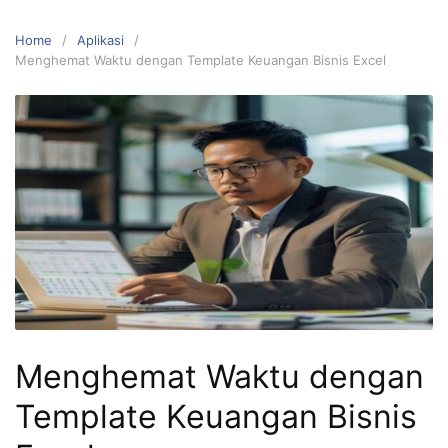
Home
Aplikasi
Menghemat Waktu dengan Template Keuangan Bisnis Excel
Menghemat Waktu dengan
Template Keuangan Bisnis