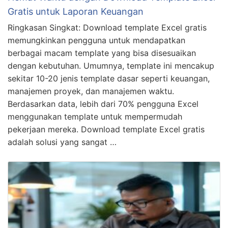
Gratis untuk Laporan Keuangan
Ringkasan Singkat: Download template Excel gratis
memungkinkan pengguna untuk mendapatkan
berbagai macam template yang bisa disesuaikan
dengan kebutuhan. Umumnya, template ini mencakup
sekitar 10-20 jenis template dasar seperti keuangan,
manajemen proyek, dan manajemen waktu.
Berdasarkan data, lebih dari 70% pengguna Excel
menggunakan template untuk mempermudah
pekerjaan mereka. Download template Excel gratis
adalah solusi yang sangat …