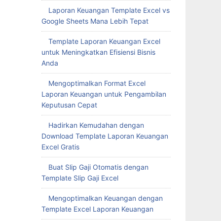
Laporan Keuangan Template Excel vs
Google Sheets Mana Lebih Tepat
Template Laporan Keuangan Excel
untuk Meningkatkan Efisiensi Bisnis
Anda
Mengoptimalkan Format Excel
Laporan Keuangan untuk Pengambilan
Keputusan Cepat
Hadirkan Kemudahan dengan
Download Template Laporan Keuangan
Excel Gratis
Buat Slip Gaji Otomatis dengan
Template Slip Gaji Excel
Mengoptimalkan Keuangan dengan
Template Excel Laporan Keuangan