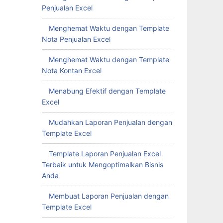
Penjualan Excel
Menghemat Waktu dengan Template
Nota Penjualan Excel
Menghemat Waktu dengan Template
Nota Kontan Excel
Menabung Efektif dengan Template
Excel
Mudahkan Laporan Penjualan dengan
Template Excel
Template Laporan Penjualan Excel
Terbaik untuk Mengoptimalkan Bisnis
Anda
Membuat Laporan Penjualan dengan
Template Excel