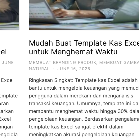
Mudah Buat Template Kas Exce
el
untuk Menghemat Waktu
JUNE
MEMBUAT BRANDING PRODUK
,
MEMBUAT GAMB
NATURAL
·
JUNE 16, 2026
 Excel
Ringkasan Singkat: Template kas Excel adalah 
bantu untuk mengelola keuangan yang memu
template
pengguna dalam merekam dan menganalisis
oran
transaksi keuangan. Umumnya, template ini da
sarkan
membantu menghemat waktu hingga 30% dal
Excel
pengelolaan keuangan. Berdasarkan pengalam
angan
template kas Excel sangat efektif dalam
engelola
meningkatkan akurasi pengelolaan keuangan.