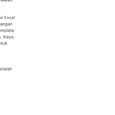
an Excel
uangan
emplate
 biaya,
ntuk
adalah