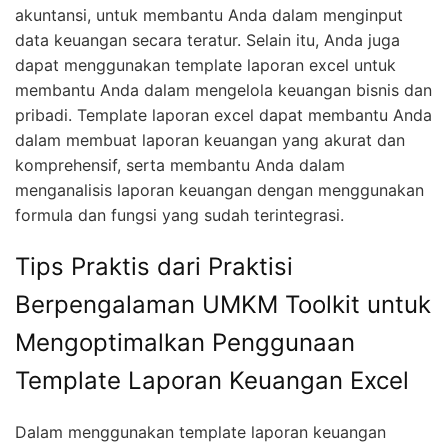
akuntansi, untuk membantu Anda dalam menginput
data keuangan secara teratur. Selain itu, Anda juga
dapat menggunakan template laporan excel untuk
membantu Anda dalam mengelola keuangan bisnis dan
pribadi. Template laporan excel dapat membantu Anda
dalam membuat laporan keuangan yang akurat dan
komprehensif, serta membantu Anda dalam
menganalisis laporan keuangan dengan menggunakan
formula dan fungsi yang sudah terintegrasi.
Tips Praktis dari Praktisi
Berpengalaman UMKM Toolkit untuk
Mengoptimalkan Penggunaan
Template Laporan Keuangan Excel
Dalam menggunakan template laporan keuangan