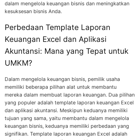
dalam mengelola keuangan bisnis dan meningkatkan
kesuksesan bisnis Anda.
Perbedaan Template Laporan
Keuangan Excel dan Aplikasi
Akuntansi: Mana yang Tepat untuk
UMKM?
Dalam mengelola keuangan bisnis, pemilik usaha
memiliki beberapa pilihan alat untuk membantu
mereka dalam membuat laporan keuangan. Dua pilihan
yang populer adalah template laporan keuangan Excel
dan aplikasi akuntansi. Meskipun keduanya memiliki
tujuan yang sama, yaitu membantu dalam mengelola
keuangan bisnis, keduanya memiliki perbedaan yang
signifikan. Template laporan keuangan Excel adalah