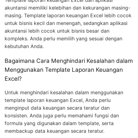
akuntansi memiliki kelebihan dan kekurangan masing-
masing. Template laporan keuangan Excel lebih cocok
untuk bisnis kecil dan menengah, sedangkan aplikasi
akuntansi lebih cocok untuk bisnis besar dan
kompleks. Anda perlu memilih yang sesuai dengan
kebutuhan Anda.
Bagaimana Cara Menghindari Kesalahan dalam
Menggunakan Template Laporan Keuangan
Excel?
Untuk menghindari kesalahan dalam menggunakan
template laporan keuangan Excel, Anda perlu
menginput data keuangan secara teratur dan
konsisten. Anda juga perlu memahami fungsi dan
formula yang digunakan dalam template, serta
membackup data keuangan secara teratur.