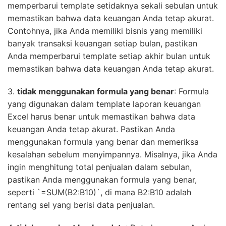
memperbarui template setidaknya sekali sebulan untuk
memastikan bahwa data keuangan Anda tetap akurat.
Contohnya, jika Anda memiliki bisnis yang memiliki
banyak transaksi keuangan setiap bulan, pastikan
Anda memperbarui template setiap akhir bulan untuk
memastikan bahwa data keuangan Anda tetap akurat.
3.
tidak menggunakan formula yang benar
: Formula
yang digunakan dalam template laporan keuangan
Excel harus benar untuk memastikan bahwa data
keuangan Anda tetap akurat. Pastikan Anda
menggunakan formula yang benar dan memeriksa
kesalahan sebelum menyimpannya. Misalnya, jika Anda
ingin menghitung total penjualan dalam sebulan,
pastikan Anda menggunakan formula yang benar,
seperti `=SUM(B2:B10)`, di mana B2:B10 adalah
rentang sel yang berisi data penjualan.