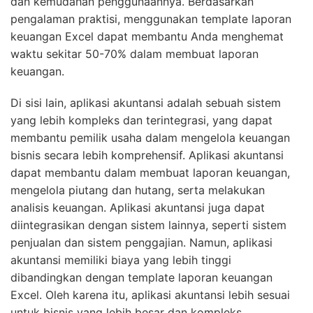
dan kemudahan penggunaannya. Berdasarkan
pengalaman praktisi, menggunakan template laporan
keuangan Excel dapat membantu Anda menghemat
waktu sekitar 50-70% dalam membuat laporan
keuangan.
Di sisi lain, aplikasi akuntansi adalah sebuah sistem
yang lebih kompleks dan terintegrasi, yang dapat
membantu pemilik usaha dalam mengelola keuangan
bisnis secara lebih komprehensif. Aplikasi akuntansi
dapat membantu dalam membuat laporan keuangan,
mengelola piutang dan hutang, serta melakukan
analisis keuangan. Aplikasi akuntansi juga dapat
diintegrasikan dengan sistem lainnya, seperti sistem
penjualan dan sistem penggajian. Namun, aplikasi
akuntansi memiliki biaya yang lebih tinggi
dibandingkan dengan template laporan keuangan
Excel. Oleh karena itu, aplikasi akuntansi lebih sesuai
untuk bisnis yang lebih besar dan kompleks.