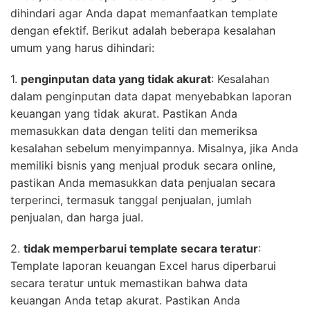
dihindari agar Anda dapat memanfaatkan template
dengan efektif. Berikut adalah beberapa kesalahan
umum yang harus dihindari:
1.
penginputan data yang tidak akurat
: Kesalahan
dalam penginputan data dapat menyebabkan laporan
keuangan yang tidak akurat. Pastikan Anda
memasukkan data dengan teliti dan memeriksa
kesalahan sebelum menyimpannya. Misalnya, jika Anda
memiliki bisnis yang menjual produk secara online,
pastikan Anda memasukkan data penjualan secara
terperinci, termasuk tanggal penjualan, jumlah
penjualan, dan harga jual.
2.
tidak memperbarui template secara teratur
:
Template laporan keuangan Excel harus diperbarui
secara teratur untuk memastikan bahwa data
keuangan Anda tetap akurat. Pastikan Anda