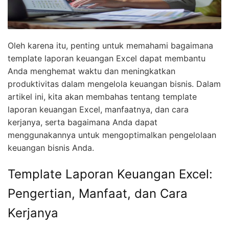
Oleh karena itu, penting untuk memahami bagaimana
template laporan keuangan Excel dapat membantu
Anda menghemat waktu dan meningkatkan
produktivitas dalam mengelola keuangan bisnis. Dalam
artikel ini, kita akan membahas tentang template
laporan keuangan Excel, manfaatnya, dan cara
kerjanya, serta bagaimana Anda dapat
menggunakannya untuk mengoptimalkan pengelolaan
keuangan bisnis Anda.
Template Laporan Keuangan Excel:
Pengertian, Manfaat, dan Cara
Kerjanya