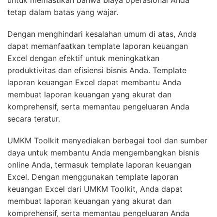
tetap dalam batas yang wajar.
Dengan menghindari kesalahan umum di atas, Anda
dapat memanfaatkan template laporan keuangan
Excel dengan efektif untuk meningkatkan
produktivitas dan efisiensi bisnis Anda. Template
laporan keuangan Excel dapat membantu Anda
membuat laporan keuangan yang akurat dan
komprehensif, serta memantau pengeluaran Anda
secara teratur.
UMKM Toolkit menyediakan berbagai tool dan sumber
daya untuk membantu Anda mengembangkan bisnis
online Anda, termasuk template laporan keuangan
Excel. Dengan menggunakan template laporan
keuangan Excel dari UMKM Toolkit, Anda dapat
membuat laporan keuangan yang akurat dan
komprehensif, serta memantau pengeluaran Anda