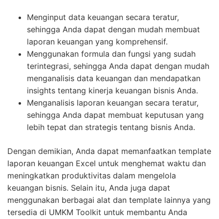
Menginput data keuangan secara teratur,
sehingga Anda dapat dengan mudah membuat
laporan keuangan yang komprehensif.
Menggunakan formula dan fungsi yang sudah
terintegrasi, sehingga Anda dapat dengan mudah
menganalisis data keuangan dan mendapatkan
insights tentang kinerja keuangan bisnis Anda.
Menganalisis laporan keuangan secara teratur,
sehingga Anda dapat membuat keputusan yang
lebih tepat dan strategis tentang bisnis Anda.
Dengan demikian, Anda dapat memanfaatkan template
laporan keuangan Excel untuk menghemat waktu dan
meningkatkan produktivitas dalam mengelola
keuangan bisnis. Selain itu, Anda juga dapat
menggunakan berbagai alat dan template lainnya yang
tersedia di UMKM Toolkit untuk membantu Anda