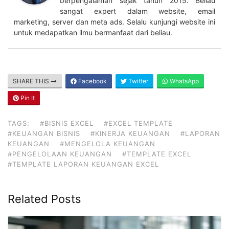
berpengalaman sejak tahun 2015. Beliau
sangat expert dalam website, email
marketing, server dan meta ads. Selalu kunjungi website ini
untuk medapatkan ilmu bermanfaat dari beliau.
SHARE THIS
Facebook
Twitter
WhatsApp
Pin It
TAGS:
#BISNIS EXCEL
#EXCEL TEMPLATE
#KEUANGAN BISNIS
#KINERJA KEUANGAN
#LAPORAN
KEUANGAN
#MENGELOLA KEUANGAN
#PENGELOLAAN KEUANGAN
#TEMPLATE EXCEL
#TEMPLATE LAPORAN KEUANGAN EXCEL
Related Posts