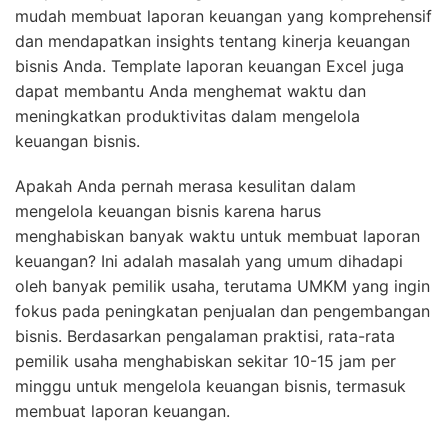
mudah membuat laporan keuangan yang komprehensif
dan mendapatkan insights tentang kinerja keuangan
bisnis Anda. Template laporan keuangan Excel juga
dapat membantu Anda menghemat waktu dan
meningkatkan produktivitas dalam mengelola
keuangan bisnis.
Apakah Anda pernah merasa kesulitan dalam
mengelola keuangan bisnis karena harus
menghabiskan banyak waktu untuk membuat laporan
keuangan? Ini adalah masalah yang umum dihadapi
oleh banyak pemilik usaha, terutama UMKM yang ingin
fokus pada peningkatan penjualan dan pengembangan
bisnis. Berdasarkan pengalaman praktisi, rata-rata
pemilik usaha menghabiskan sekitar 10-15 jam per
minggu untuk mengelola keuangan bisnis, termasuk
membuat laporan keuangan.