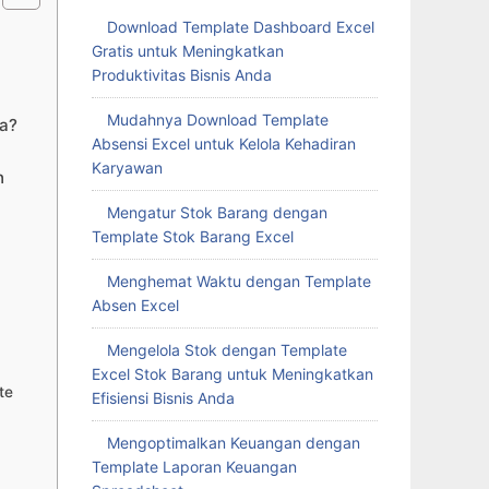
Download Template Dashboard Excel
Gratis untuk Meningkatkan
Produktivitas Bisnis Anda
Mudahnya Download Template
da?
Absensi Excel untuk Kelola Kehadiran
Karyawan
n
Mengatur Stok Barang dengan
Template Stok Barang Excel
Menghemat Waktu dengan Template
Absen Excel
Mengelola Stok dengan Template
Excel Stok Barang untuk Meningkatkan
te
Efisiensi Bisnis Anda
Mengoptimalkan Keuangan dengan
Template Laporan Keuangan