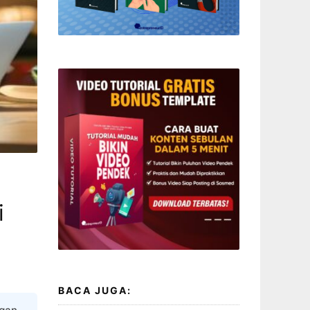
i
BACA JUGA: