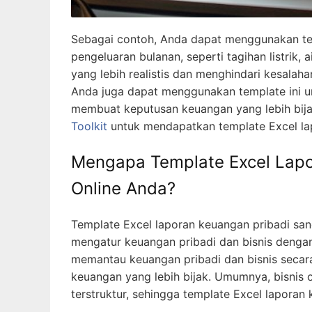
Sebagai contoh, Anda dapat menggunakan te
pengeluaran bulanan, seperti tagihan listrik
yang lebih realistis dan menghindari kesalah
Anda juga dapat menggunakan template ini 
membuat keputusan keuangan yang lebih bij
Toolkit
untuk mendapatkan template Excel lap
Mengapa Template Excel Lapor
Online Anda?
Template Excel laporan keuangan pribadi san
mengatur keuangan pribadi dan bisnis denga
memantau keuangan pribadi dan bisnis secara
keuangan yang lebih bijak. Umumnya, bisnis 
terstruktur, sehingga template Excel laporan