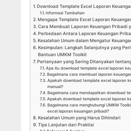
Download Template Excel Laporan Keuangan 
Informasi Tambahan
Mengapa Template Excel Laporan Keuangan 
Cara Membuat Laporan Keuangan Pribadi y
Perbedaan Antara Laporan Keuangan Priba
Kesalahan Umum dalam Mengatur Keuangan
Kesimpulan: Langkah Selanjutnya yang Per
Bantuan UMKM Toolkit
Pertanyaan yang Sering Ditanyakan tentan
Apa itu download template excel laporan ke
Bagaimana cara membuat laporan keuangan p
Apakah download template excel laporan ke
manual?
Bagaimana cara mendapatkan download temp
Apakah download template excel laporan k
Bagaimana cara menghubungi UMKM Toolkit 
excel laporan keuangan pribadi?
Kesalahan Umum yang Harus Dihindari
Tips Lanjutan dari Praktisi