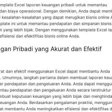
mplate Excel laporan keuangan pribadi untuk memantau
an dan biaya operasional. Dengan demikian, Anda dapat mem
i kesalahan-kesalahan yang dapat merugikan bisnis online 
plate ini untuk memantau pendapatan dan simpanan bisnis 
 yang lebih bijak. Dengan menggunakan template Excel l
siensi dan efektifitas bisnis online Anda.
n Pribadi yang Akurat dan Efektif
rat dan efektif menggunakan Excel dapat membantu Anda
ik. Umumnya, langkah pertama dalam membuat laporan ke
mber pendapatan dan pengeluaran Anda. Anda dapat mengg
ntau pendapatan dan pengeluaran Anda secara terstruktur
mbuat keputusan keuangan yang lebih bijak dan menghinda
keuangan Anda. Berdasarkan pengalaman praktisi, menggu
at membantu Anda meningkatkan efisiensi dan efektifitas 