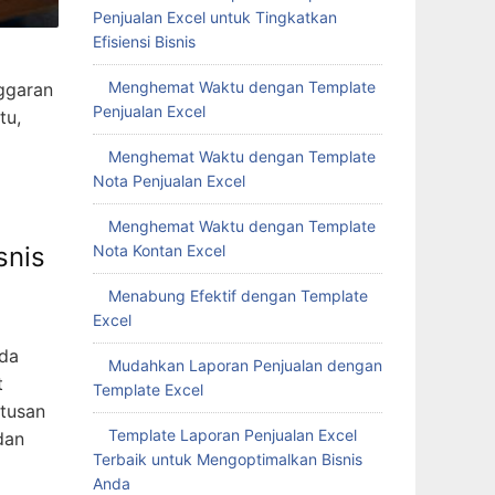
Penjualan Excel untuk Tingkatkan
Efisiensi Bisnis
Menghemat Waktu dengan Template
nggaran
Penjualan Excel
tu,
Menghemat Waktu dengan Template
M
Nota Penjualan Excel
Menghemat Waktu dengan Template
Nota Kontan Excel
snis
Menabung Efektif dengan Template
Excel
nda
Mudahkan Laporan Penjualan dengan
t
Template Excel
utusan
Template Laporan Penjualan Excel
dan
Terbaik untuk Mengoptimalkan Bisnis
Anda