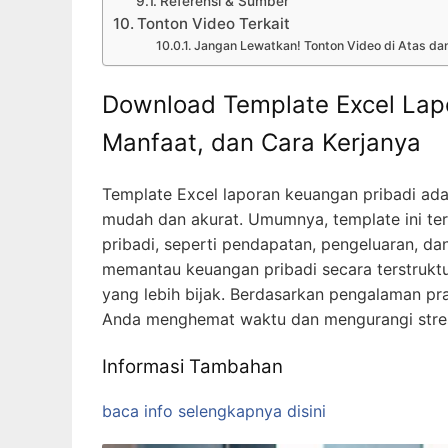
Referensi & Sumber
Tonton Video Terkait
Jangan Lewatkan! Tonton Video di Atas dan 
Download Template Excel Lapo
Manfaat, dan Cara Kerjanya
Template Excel laporan keuangan pribadi ad
mudah dan akurat. Umumnya, template ini ter
pribadi, seperti pendapatan, pengeluaran, d
memantau keuangan pribadi secara terstrukt
yang lebih bijak. Berdasarkan pengalaman pr
Anda menghemat waktu dan mengurangi stre
Informasi Tambahan
baca info selengkapnya disini