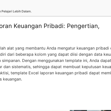
Pelajari Lebih Dalam.
ran Keuangan Pribadi: Pengertian,
alah alat yang membantu Anda mengatur keuangan pribadi
diri dari beberapa kolom yang dapat diisi dengan data ke
an simpanan. Dengan menggunakan template ini, Anda dapa
ur dan sistematis, sehingga dapat membuat keputusan keu
aktisi, template Excel laporan keuangan pribadi dapat me
s keuangan.