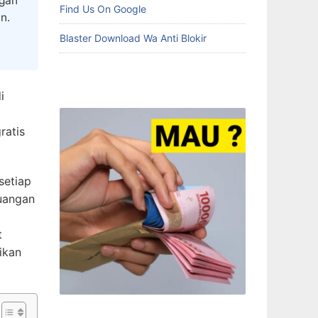
ngan
Find Us On Google
n.
Blaster Download Wa Anti Blokir
i
ratis
setiap
uangan
t
ikan