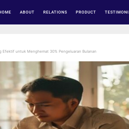
HOME
ABOUT
RELATIONS
PRODUCT
TESTIMONI
g Efektif untuk Menghemat 30% Pengeluaran Bulanan