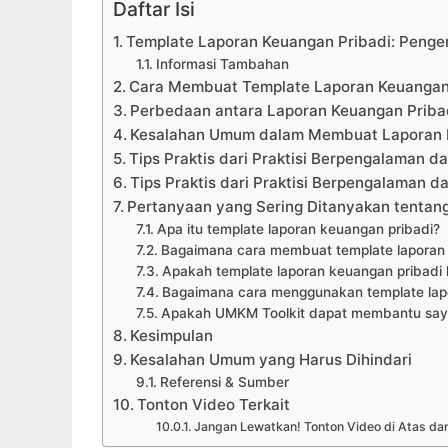
Daftar Isi
Template Laporan Keuangan Pribadi: Penger
Informasi Tambahan
Cara Membuat Template Laporan Keuangan 
Perbedaan antara Laporan Keuangan Pribad
Kesalahan Umum dalam Membuat Laporan K
Tips Praktis dari Praktisi Berpengalaman 
Tips Praktis dari Praktisi Berpengalaman 
Pertanyaan yang Sering Ditanyakan tentan
Apa itu template laporan keuangan pribadi?
Bagaimana cara membuat template laporan k
Apakah template laporan keuangan pribadi l
Bagaimana cara menggunakan template lap
Apakah UMKM Toolkit dapat membantu saya 
Kesimpulan
Kesalahan Umum yang Harus Dihindari
Referensi & Sumber
Tonton Video Terkait
Jangan Lewatkan! Tonton Video di Atas dan 