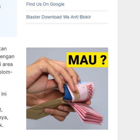
Find Us On Google
u
Blaster Download Wa Anti Blokir
tan
Dengan
i area
olom-
Ini
,
nya,
k.