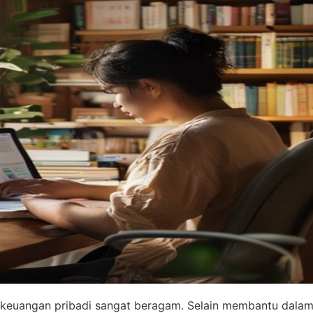
 keuangan pribadi sangat beragam. Selain membantu dala