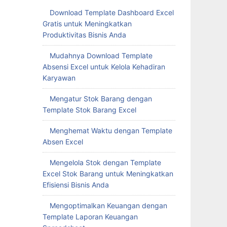
Download Template Dashboard Excel
Gratis untuk Meningkatkan
Produktivitas Bisnis Anda
Mudahnya Download Template
Absensi Excel untuk Kelola Kehadiran
Karyawan
Mengatur Stok Barang dengan
Template Stok Barang Excel
Menghemat Waktu dengan Template
Absen Excel
Mengelola Stok dengan Template
Excel Stok Barang untuk Meningkatkan
Efisiensi Bisnis Anda
Mengoptimalkan Keuangan dengan
Template Laporan Keuangan