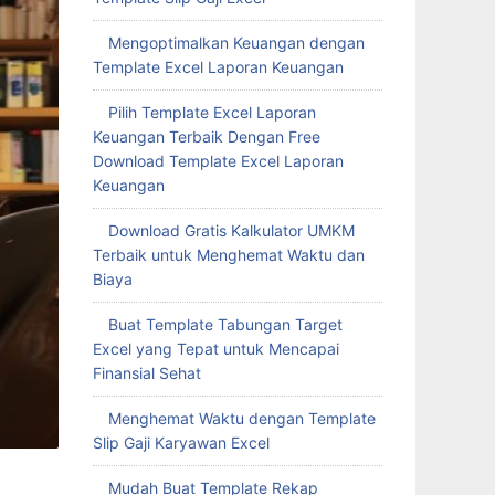
Mengoptimalkan Keuangan dengan
Template Excel Laporan Keuangan
Pilih Template Excel Laporan
Keuangan Terbaik Dengan Free
Download Template Excel Laporan
Keuangan
Download Gratis Kalkulator UMKM
Terbaik untuk Menghemat Waktu dan
Biaya
Buat Template Tabungan Target
Excel yang Tepat untuk Mencapai
Finansial Sehat
Menghemat Waktu dengan Template
Slip Gaji Karyawan Excel
m
Mudah Buat Template Rekap