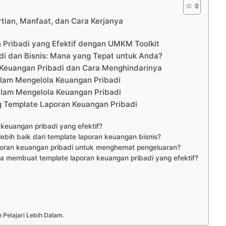
tian, Manfaat, dan Cara Kerjanya
Pribadi yang Efektif dengan UMKM Toolkit
i dan Bisnis: Mana yang Tepat untuk Anda?
euangan Pribadi dan Cara Menghindarinya
dalam Mengelola Keuangan Pribadi
dalam Mengelola Keuangan Pribadi
g Template Laporan Keuangan Pribadi
euangan pribadi yang efektif?
ebih baik dari template laporan keuangan bisnis?
oran keuangan pribadi untuk menghemat pengeluaran?
membuat template laporan keuangan pribadi yang efektif?
Pelajari Lebih Dalam.