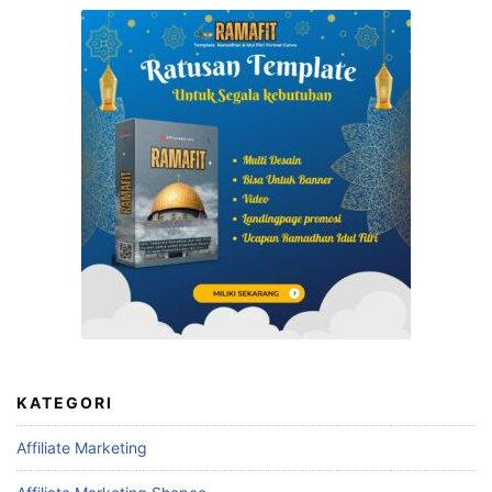
KATEGORI
Affiliate Marketing