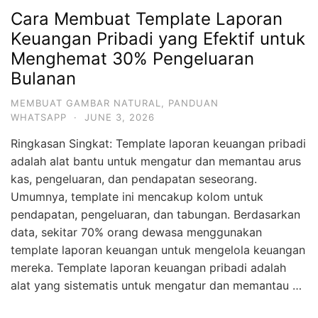
Cara Membuat Template Laporan
Keuangan Pribadi yang Efektif untuk
Menghemat 30% Pengeluaran
Bulanan
MEMBUAT GAMBAR NATURAL
,
PANDUAN
WHATSAPP
·
JUNE 3, 2026
Ringkasan Singkat: Template laporan keuangan pribadi
adalah alat bantu untuk mengatur dan memantau arus
kas, pengeluaran, dan pendapatan seseorang.
Umumnya, template ini mencakup kolom untuk
pendapatan, pengeluaran, dan tabungan. Berdasarkan
data, sekitar 70% orang dewasa menggunakan
template laporan keuangan untuk mengelola keuangan
mereka. Template laporan keuangan pribadi adalah
alat yang sistematis untuk mengatur dan memantau …