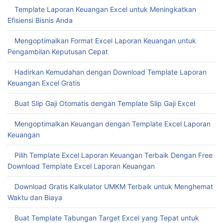
Template Laporan Keuangan Excel untuk Meningkatkan
Efisiensi Bisnis Anda
Mengoptimalkan Format Excel Laporan Keuangan untuk
Pengambilan Keputusan Cepat
Hadirkan Kemudahan dengan Download Template Laporan
Keuangan Excel Gratis
Buat Slip Gaji Otomatis dengan Template Slip Gaji Excel
Mengoptimalkan Keuangan dengan Template Excel Laporan
Keuangan
Pilih Template Excel Laporan Keuangan Terbaik Dengan Free
Download Template Excel Laporan Keuangan
Download Gratis Kalkulator UMKM Terbaik untuk Menghemat
Waktu dan Biaya
Buat Template Tabungan Target Excel yang Tepat untuk