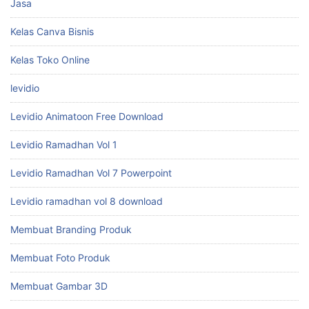
Jasa
Kelas Canva Bisnis
Kelas Toko Online
levidio
Levidio Animatoon Free Download
Levidio Ramadhan Vol 1
Levidio Ramadhan Vol 7 Powerpoint
Levidio ramadhan vol 8 download
Membuat Branding Produk
Membuat Foto Produk
Membuat Gambar 3D