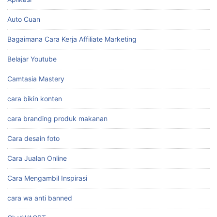
Auto Cuan
Bagaimana Cara Kerja Affiliate Marketing
Belajar Youtube
Camtasia Mastery
cara bikin konten
cara branding produk makanan
Cara desain foto
Cara Jualan Online
Cara Mengambil Inspirasi
cara wa anti banned