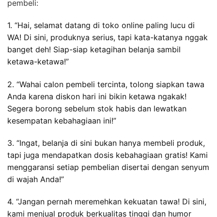
pembeli:
1. “Hai, selamat datang di toko online paling lucu di
WA! Di sini, produknya serius, tapi kata-katanya nggak
banget deh! Siap-siap ketagihan belanja sambil
ketawa-ketawa!”
2. “Wahai calon pembeli tercinta, tolong siapkan tawa
Anda karena diskon hari ini bikin ketawa ngakak!
Segera borong sebelum stok habis dan lewatkan
kesempatan kebahagiaan ini!”
3. “Ingat, belanja di sini bukan hanya membeli produk,
tapi juga mendapatkan dosis kebahagiaan gratis! Kami
menggaransi setiap pembelian disertai dengan senyum
di wajah Anda!”
4. “Jangan pernah meremehkan kekuatan tawa! Di sini,
kami menjual produk berkualitas tinggi dan humor