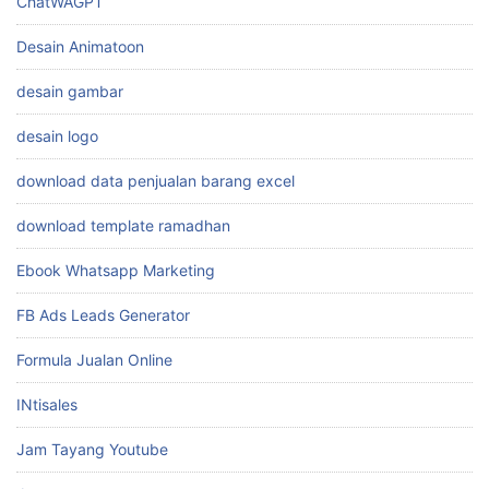
ChatWAGPT
Desain Animatoon
desain gambar
desain logo
download data penjualan barang excel
download template ramadhan
Ebook Whatsapp Marketing
FB Ads Leads Generator
Formula Jualan Online
INtisales
Jam Tayang Youtube