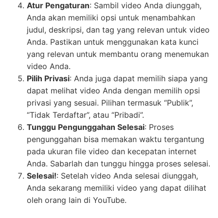
Atur Pengaturan
: Sambil video Anda diunggah,
Anda akan memiliki opsi untuk menambahkan
judul, deskripsi, dan tag yang relevan untuk video
Anda. Pastikan untuk menggunakan kata kunci
yang relevan untuk membantu orang menemukan
video Anda.
Pilih Privasi
: Anda juga dapat memilih siapa yang
dapat melihat video Anda dengan memilih opsi
privasi yang sesuai. Pilihan termasuk “Publik”,
“Tidak Terdaftar”, atau “Pribadi”.
Tunggu Pengunggahan Selesai
: Proses
pengunggahan bisa memakan waktu tergantung
pada ukuran file video dan kecepatan internet
Anda. Sabarlah dan tunggu hingga proses selesai.
Selesai!
: Setelah video Anda selesai diunggah,
Anda sekarang memiliki video yang dapat dilihat
oleh orang lain di YouTube.