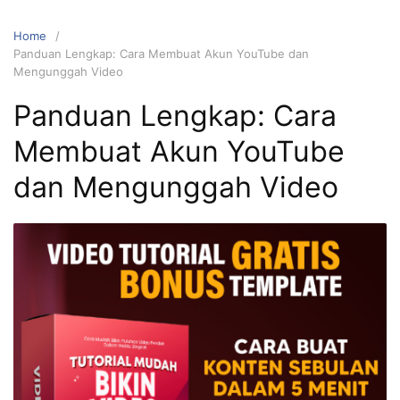
Home
Panduan Lengkap: Cara Membuat Akun YouTube dan
Mengunggah Video
Panduan Lengkap: Cara
Membuat Akun YouTube
dan Mengunggah Video