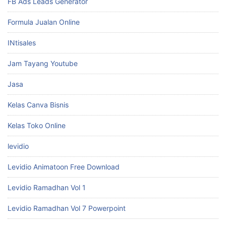
FB Ads Leads Generator
Formula Jualan Online
INtisales
Jam Tayang Youtube
Jasa
Kelas Canva Bisnis
Kelas Toko Online
levidio
Levidio Animatoon Free Download
Levidio Ramadhan Vol 1
Levidio Ramadhan Vol 7 Powerpoint