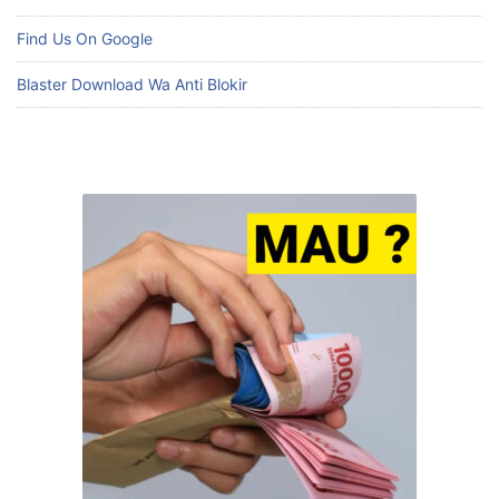
Find Us On Google
Blaster Download Wa Anti Blokir