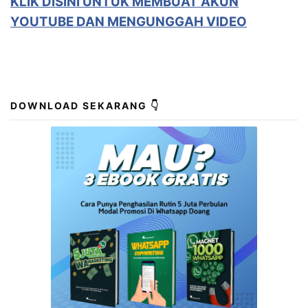
KLIK DISINI UNTUK MEMBUAT AKUN
YOUTUBE DAN MENGUNGGAH VIDEO
DOWNLOAD SEKARANG 👇