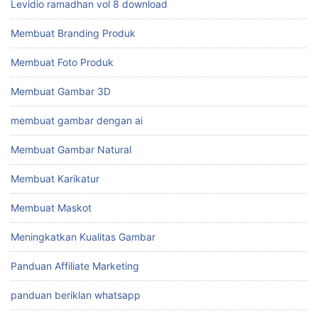
Levidio ramadhan vol 8 download
Membuat Branding Produk
Membuat Foto Produk
Membuat Gambar 3D
membuat gambar dengan ai
Membuat Gambar Natural
Membuat Karikatur
Membuat Maskot
Meningkatkan Kualitas Gambar
Panduan Affiliate Marketing
panduan beriklan whatsapp