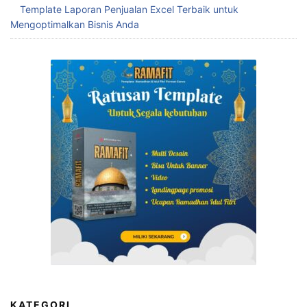
Template Laporan Penjualan Excel Terbaik untuk
Mengoptimalkan Bisnis Anda
KATEGORI