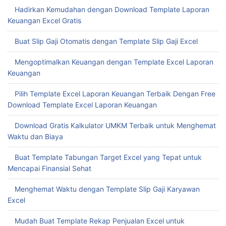
Hadirkan Kemudahan dengan Download Template Laporan
Keuangan Excel Gratis
Buat Slip Gaji Otomatis dengan Template Slip Gaji Excel
Mengoptimalkan Keuangan dengan Template Excel Laporan
Keuangan
Pilih Template Excel Laporan Keuangan Terbaik Dengan Free
Download Template Excel Laporan Keuangan
Download Gratis Kalkulator UMKM Terbaik untuk Menghemat
Waktu dan Biaya
Buat Template Tabungan Target Excel yang Tepat untuk
Mencapai Finansial Sehat
Menghemat Waktu dengan Template Slip Gaji Karyawan
Excel
Mudah Buat Template Rekap Penjualan Excel untuk