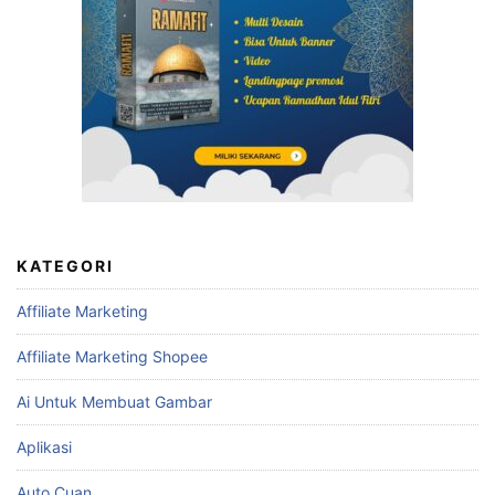
KATEGORI
Affiliate Marketing
Affiliate Marketing Shopee
Ai Untuk Membuat Gambar
Aplikasi
Auto Cuan