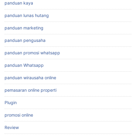
panduan kaya
panduan lunas hutang
panduan marketing
panduan pengusaha
panduan promosi whatsapp
panduan Whatsapp
panduan wirausaha online
pemasaran online properti
Plugin
promosi online
Review