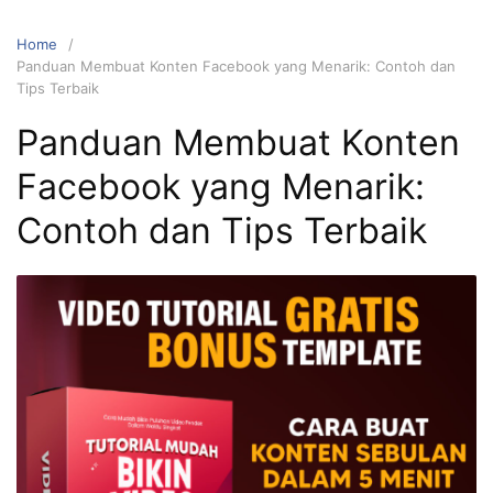
Home
Panduan Membuat Konten Facebook yang Menarik: Contoh dan
Tips Terbaik
Panduan Membuat Konten
Facebook yang Menarik:
Contoh dan Tips Terbaik