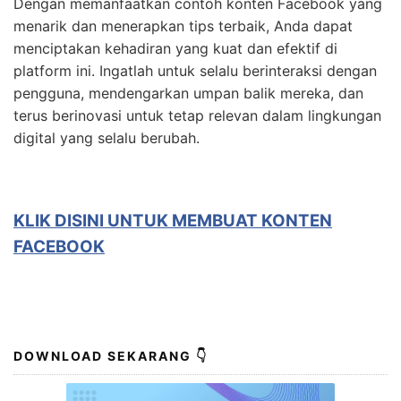
Dengan memanfaatkan contoh konten Facebook yang
menarik dan menerapkan tips terbaik, Anda dapat
menciptakan kehadiran yang kuat dan efektif di
platform ini. Ingatlah untuk selalu berinteraksi dengan
pengguna, mendengarkan umpan balik mereka, dan
terus berinovasi untuk tetap relevan dalam lingkungan
digital yang selalu berubah.
KLIK DISINI UNTUK MEMBUAT KONTEN
FACEBOOK
DOWNLOAD SEKARANG 👇