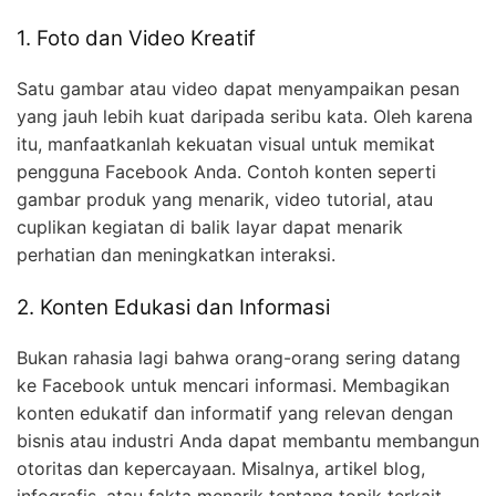
1. Foto dan Video Kreatif
Satu gambar atau video dapat menyampaikan pesan
yang jauh lebih kuat daripada seribu kata. Oleh karena
itu, manfaatkanlah kekuatan visual untuk memikat
pengguna Facebook Anda. Contoh konten seperti
gambar produk yang menarik, video tutorial, atau
cuplikan kegiatan di balik layar dapat menarik
perhatian dan meningkatkan interaksi.
2. Konten Edukasi dan Informasi
Bukan rahasia lagi bahwa orang-orang sering datang
ke Facebook untuk mencari informasi. Membagikan
konten edukatif dan informatif yang relevan dengan
bisnis atau industri Anda dapat membantu membangun
otoritas dan kepercayaan. Misalnya, artikel blog,
infografis, atau fakta menarik tentang topik terkait