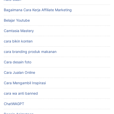
Bagaimana Cara Kerja Affiliate Marketing
Belajar Youtube
Camtasia Mastery
cara bikin konten
cara branding produk makanan
Cara desain foto
Cara Jualan Online
Cara Mengambil Inspirasi
cara wa anti banned
ChatWAGPT