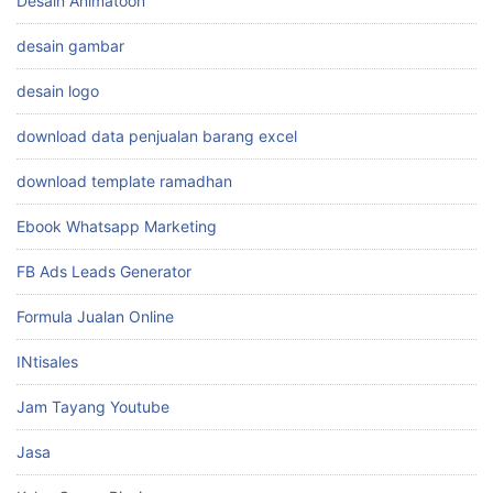
Desain Animatoon
desain gambar
desain logo
download data penjualan barang excel
download template ramadhan
Ebook Whatsapp Marketing
FB Ads Leads Generator
Formula Jualan Online
INtisales
Jam Tayang Youtube
Jasa