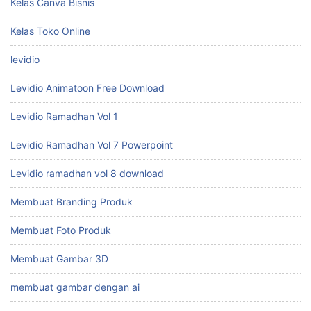
Kelas Canva Bisnis
Kelas Toko Online
levidio
Levidio Animatoon Free Download
Levidio Ramadhan Vol 1
Levidio Ramadhan Vol 7 Powerpoint
Levidio ramadhan vol 8 download
Membuat Branding Produk
Membuat Foto Produk
Membuat Gambar 3D
membuat gambar dengan ai