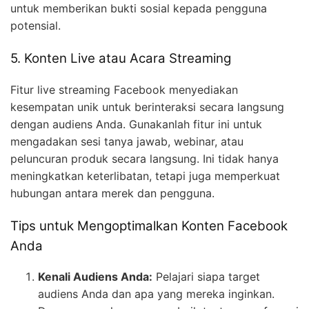
untuk memberikan bukti sosial kepada pengguna
potensial.
5. Konten Live atau Acara Streaming
Fitur live streaming Facebook menyediakan
kesempatan unik untuk berinteraksi secara langsung
dengan audiens Anda. Gunakanlah fitur ini untuk
mengadakan sesi tanya jawab, webinar, atau
peluncuran produk secara langsung. Ini tidak hanya
meningkatkan keterlibatan, tetapi juga memperkuat
hubungan antara merek dan pengguna.
Tips untuk Mengoptimalkan Konten Facebook
Anda
Kenali Audiens Anda:
Pelajari siapa target
audiens Anda dan apa yang mereka inginkan.