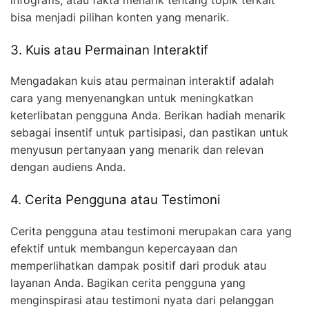
bisa menjadi pilihan konten yang menarik.
3. Kuis atau Permainan Interaktif
Mengadakan kuis atau permainan interaktif adalah
cara yang menyenangkan untuk meningkatkan
keterlibatan pengguna Anda. Berikan hadiah menarik
sebagai insentif untuk partisipasi, dan pastikan untuk
menyusun pertanyaan yang menarik dan relevan
dengan audiens Anda.
4. Cerita Pengguna atau Testimoni
Cerita pengguna atau testimoni merupakan cara yang
efektif untuk membangun kepercayaan dan
memperlihatkan dampak positif dari produk atau
layanan Anda. Bagikan cerita pengguna yang
menginspirasi atau testimoni nyata dari pelanggan