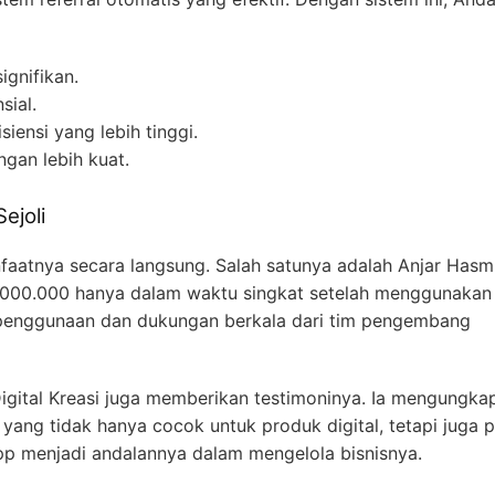
ignifikan.
sial.
ensi yang lebih tinggi.
an lebih kuat.
ejoli
faatnya secara langsung. Salah satunya adalah Anjar Hasm
50.000.000 hanya dalam waktu singkat setelah menggunakan
 penggunaan dan dukungan berkala dari tim pengembang
Digital Kreasi juga memberikan testimoninya. Ia mengungka
 yang tidak hanya cocok untuk produk digital, tetapi juga 
App menjadi andalannya dalam mengelola bisnisnya.