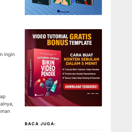
n ingin
kap
ainya,
aman
BACA JUGA:
a