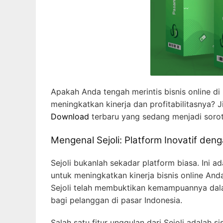
Apakah Anda tengah merintis bisnis online di
meningkatkan kinerja dan profitabilitasnya?
Download
terbaru yang sedang menjadi sorotan
Mengenal Sejoli: Platform Inovatif den
Sejoli bukanlah sekadar platform biasa. Ini 
untuk meningkatkan kinerja bisnis online An
Sejoli telah membuktikan kemampuannya da
bagi pelanggan di pasar Indonesia.
Salah satu fitur unggulan dari Sejoli adalah s