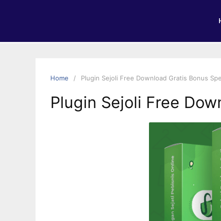
Home
Plugin Sejoli Free Download Gratis Bonus Spe
Plugin Sejoli Free Dow