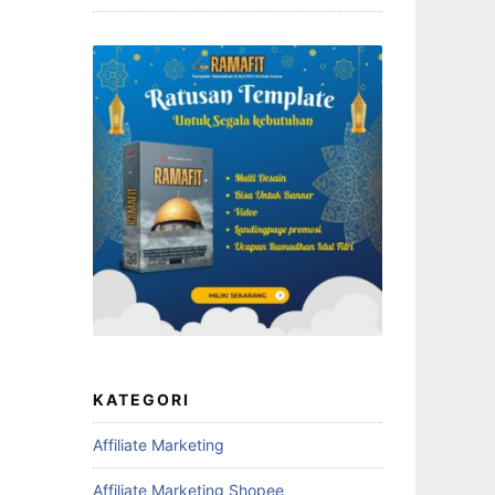
KATEGORI
Affiliate Marketing
Affiliate Marketing Shopee