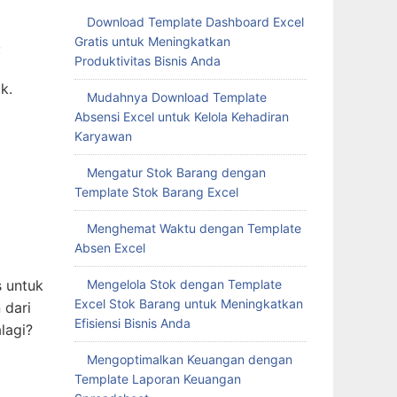
Download Template Dashboard Excel
Gratis untuk Meningkatkan
:
Produktivitas Bisnis Anda
k.
Mudahnya Download Template
Absensi Excel untuk Kelola Kehadiran
Karyawan
Mengatur Stok Barang dengan
Template Stok Barang Excel
Menghemat Waktu dengan Template
Absen Excel
s untuk
Mengelola Stok dengan Template
Excel Stok Barang untuk Meningkatkan
 dari
Efisiensi Bisnis Anda
lagi?
Mengoptimalkan Keuangan dengan
Template Laporan Keuangan