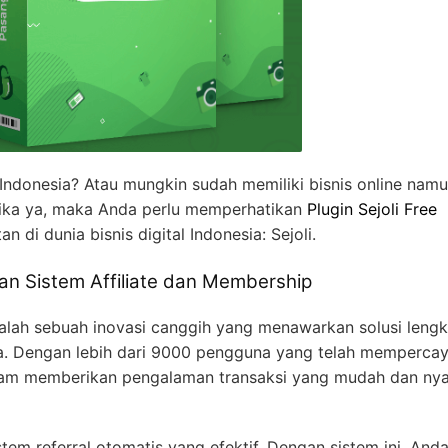
 Indonesia? Atau mungkin sudah memiliki bisnis online namu
 Jika ya, maka Anda perlu memperhatikan
Plugin Sejoli Free
 di dunia bisnis digital Indonesia: Sejoli.
gan Sistem Affiliate dan Membership
adalah sebuah inovasi canggih yang menawarkan solusi leng
da. Dengan lebih dari 9000 pengguna yang telah mempercay
lam memberikan pengalaman transaksi yang mudah dan ny
istem referral otomatis yang efektif. Dengan sistem ini, And