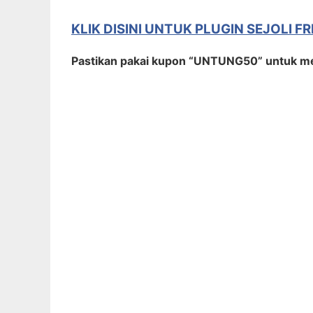
KLIK DISINI UNTUK PLUGIN SEJOLI 
Pastikan pakai kupon “UNTUNG50” untuk m