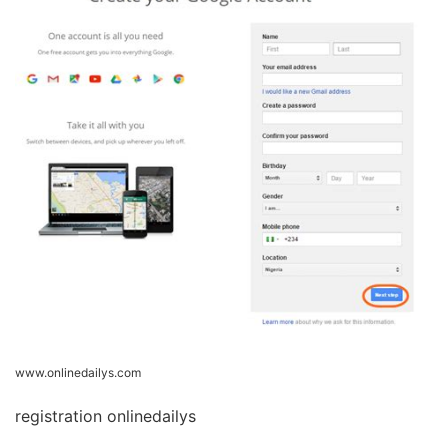
www.onlinedailys.com
registration onlinedailys