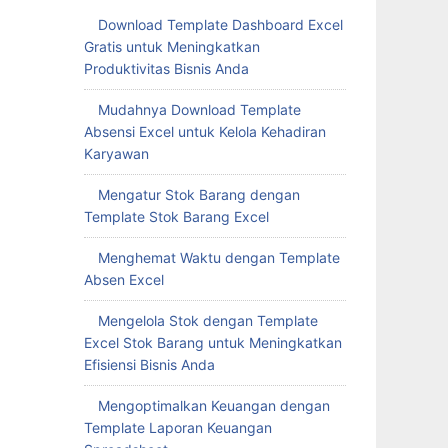
Download Template Dashboard Excel
Gratis untuk Meningkatkan
Produktivitas Bisnis Anda
Mudahnya Download Template
Absensi Excel untuk Kelola Kehadiran
Karyawan
Mengatur Stok Barang dengan
Template Stok Barang Excel
Menghemat Waktu dengan Template
Absen Excel
Mengelola Stok dengan Template
Excel Stok Barang untuk Meningkatkan
Efisiensi Bisnis Anda
Mengoptimalkan Keuangan dengan
Template Laporan Keuangan