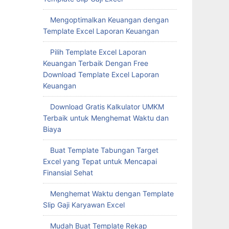
Mengoptimalkan Keuangan dengan
Template Excel Laporan Keuangan
Pilih Template Excel Laporan
Keuangan Terbaik Dengan Free
Download Template Excel Laporan
Keuangan
Download Gratis Kalkulator UMKM
Terbaik untuk Menghemat Waktu dan
Biaya
Buat Template Tabungan Target
Excel yang Tepat untuk Mencapai
Finansial Sehat
Menghemat Waktu dengan Template
Slip Gaji Karyawan Excel
Mudah Buat Template Rekap