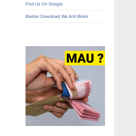
Find Us On Google
Blaster Download Wa Anti Blokir