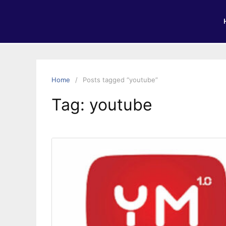
Home
Posts tagged “youtube”
Tag:
youtube