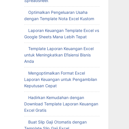
Spreadsheet
Optimalkan Pengeluaran Usaha
dengan Template Nota Excel Kustom
Laporan Keuangan Template Excel vs
Google Sheets Mana Lebih Tepat
Template Laporan Keuangan Excel
untuk Meningkatkan Efisiensi Bisnis
Anda
Mengoptimalkan Format Excel
Laporan Keuangan untuk Pengambilan
Keputusan Cepat
Hadirkan Kemudahan dengan
Download Template Laporan Keuangan
Excel Gratis
Buat Slip Gaji Otomatis dengan
Template Slip Gaji Excel