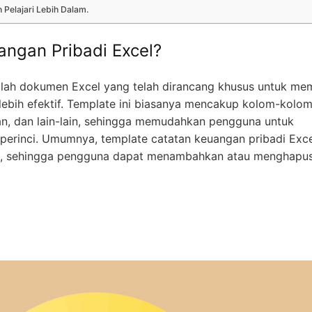
Pelajari Lebih Dalam.
angan Pribadi Excel?
alah dokumen Excel yang telah dirancang khusus untuk me
lebih efektif. Template ini biasanya mencakup kolom-kolo
n, dan lain-lain, sehingga memudahkan pengguna untuk
erinci. Umumnya, template catatan keuangan pribadi Exce
du, sehingga pengguna dapat menambahkan atau menghapu