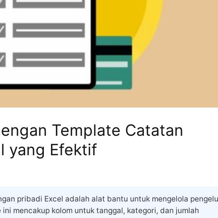
engan Template Catatan
 yang Efektif
gan pribadi Excel adalah alat bantu untuk mengelola pengel
ini mencakup kolom untuk tanggal, kategori, dan jumlah