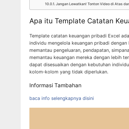
Jangan Lewatkan! Tonton Video di Atas dan 
Apa itu Template Catatan Keu
Template catatan keuangan pribadi Excel ad
individu mengelola keuangan pribadi dengan 
memantau pengeluaran, pendapatan, simpana
memantau keuangan mereka dengan lebih terp
dapat disesuaikan dengan kebutuhan indivi
kolom-kolom yang tidak diperlukan.
Informasi Tambahan
baca info selengkapnya disini