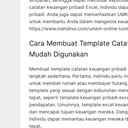
simpanan, sehingga dapat membuat keputusa
catatan keuangan pribadi Excel, individu d
pribadi. Anda juga dapat memanfaatkan UMKM
untuk membantu Anda dalam mengelola keuang
https://www.mahdinur.com/umkm-online-toolkit
Cara Membuat Template Catata
Mudah Digunakan
Membuat template catatan keuangan pribadi
langkah sederhana. Pertama, individu perlu
untuk membeli rumah atau membayar hutang
template yang sesuai dengan kebutuhan merek
tepat, seperti template keuangan pribadi e
pendapatan. Umumnya, template excel keuan
dan mencapai tujuan keuangan mereka. Deng
individu dapat memantau keuangan mereka d
tepat.