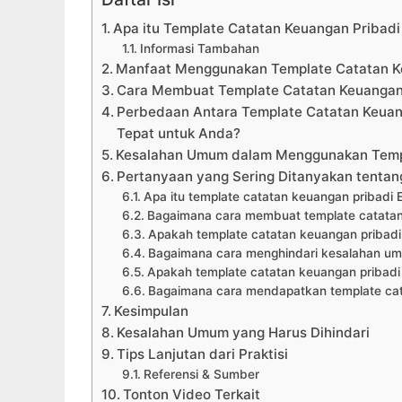
Apa itu Template Catatan Keuangan Pribadi
Informasi Tambahan
Manfaat Menggunakan Template Catatan Ke
Cara Membuat Template Catatan Keuangan 
Perbedaan Antara Template Catatan Keuang
Tepat untuk Anda?
Kesalahan Umum dalam Menggunakan Templ
Pertanyaan yang Sering Ditanyakan tentan
Apa itu template catatan keuangan pribadi 
Bagaimana cara membuat template catatan 
Apakah template catatan keuangan pribadi E
Bagaimana cara menghindari kesalahan um
Apakah template catatan keuangan pribadi
Bagaimana cara mendapatkan template cata
Kesimpulan
Kesalahan Umum yang Harus Dihindari
Tips Lanjutan dari Praktisi
Referensi & Sumber
Tonton Video Terkait