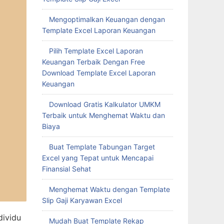
Mengoptimalkan Keuangan dengan
Template Excel Laporan Keuangan
Pilih Template Excel Laporan
Keuangan Terbaik Dengan Free
Download Template Excel Laporan
Keuangan
Download Gratis Kalkulator UMKM
Terbaik untuk Menghemat Waktu dan
Biaya
Buat Template Tabungan Target
Excel yang Tepat untuk Mencapai
Finansial Sehat
Menghemat Waktu dengan Template
Slip Gaji Karyawan Excel
dividu
Mudah Buat Template Rekap