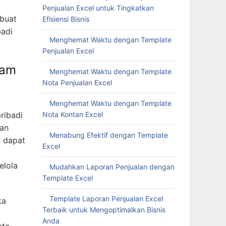
Penjualan Excel untuk Tingkatkan
buat
Efisiensi Bisnis
badi
Menghemat Waktu dengan Template
Penjualan Excel
lam
Menghemat Waktu dengan Template
Nota Penjualan Excel
Menghemat Waktu dengan Template
Nota Kontan Excel
ribadi
dan
Menabung Efektif dengan Template
a dapat
Excel
elola
Mudahkan Laporan Penjualan dengan
Template Excel
Template Laporan Penjualan Excel
ka
Terbaik untuk Mengoptimalkan Bisnis
Anda