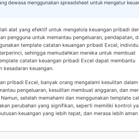
 orang dewasa menggunakan spreadsheet untuk mengatur keu
lah alat yang efektif untuk mengelola keuangan pribadi de
inkan pengguna untuk memantau pengeluaran, pendapatan, d
nakan template catatan keuangan pribadi Excel, individu
terperinci, sehingga memudahkan mereka untuk membuat
emplate catatan keuangan pribadi Excel dapat membantu
n kesadaran keuangan.
n pribadi Excel, banyak orang mengalami kesulitan dalam
emantau pengeluaran, kesulitan membuat anggaran, dan me
a. Namun, setelah memahami dan menggunakan template ca
kan perubahan yang signifikan, seperti memiliki kontrol y
putusan keuangan yang lebih tepat, dan merasa lebih aman