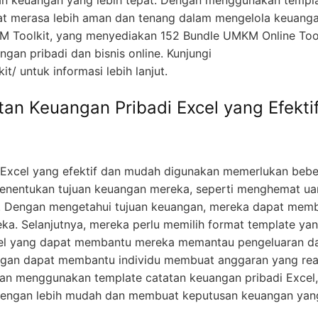
n keuangan yang lebih tepat. Dengan menggunakan templ
apat merasa lebih aman dan tenang dalam mengelola keuang
 Toolkit, yang menyediakan 152 Bundle UMKM Online Tool
an pribadi dan bisnis online. Kunjungi
/ untuk informasi lebih lanjut.
n Keuangan Pribadi Excel yang Efekti
 Excel yang efektif dan mudah digunakan memerlukan beb
 menentukan tujuan keuangan mereka, seperti menghemat u
. Dengan mengetahui tujuan keuangan, mereka dapat mem
a. Selanjutnya, mereka perlu memilih format template ya
xcel yang dapat membantu mereka memantau pengeluaran d
gan dapat membantu individu membuat anggaran yang real
an menggunakan template catatan keuangan pribadi Excel,
engan lebih mudah dan membuat keputusan keuangan yang