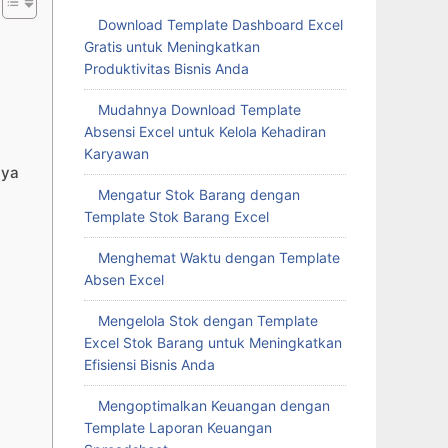
Download Template Dashboard Excel
Gratis untuk Meningkatkan
Produktivitas Bisnis Anda
Mudahnya Download Template
g
Absensi Excel untuk Kelola Kehadiran
Karyawan
nya
Mengatur Stok Barang dengan
Template Stok Barang Excel
Menghemat Waktu dengan Template
Absen Excel
Mengelola Stok dengan Template
Excel Stok Barang untuk Meningkatkan
Efisiensi Bisnis Anda
Mengoptimalkan Keuangan dengan
Template Laporan Keuangan