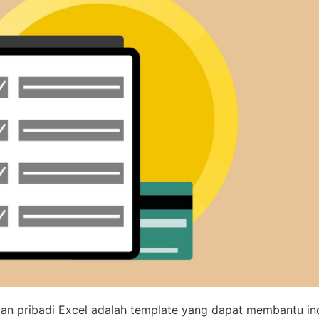
an pribadi Excel adalah template yang dapat membantu in