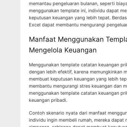
memantau pengeluaran bulanan, seperti biaya 
menggunakan template ini, individu dapat 
keputusan keuangan yang lebih tepat. Berdas
Excel dapat membantu mengurangi pengeluar
Manfaat Menggunakan Templat
Mengelola Keuangan
Menggunakan template catatan keuangan prib
dengan lebih efektif, karena memungkinkan 
membuat keputusan keuangan yang lebih tepat
membantu mengurangi stres keuangan dan men
menggunakan template catatan keuangan pri
keuangan pribadi.
Contoh skenario nyata dari manfaat menggun
individu ingin membeli rumah, mereka dapa