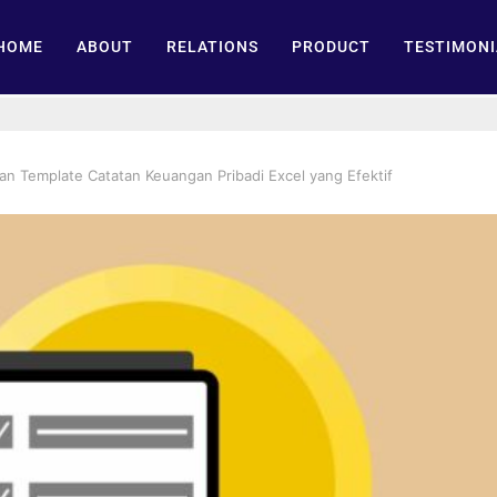
HOME
ABOUT
RELATIONS
PRODUCT
TESTIMONI
 Template Catatan Keuangan Pribadi Excel yang Efektif