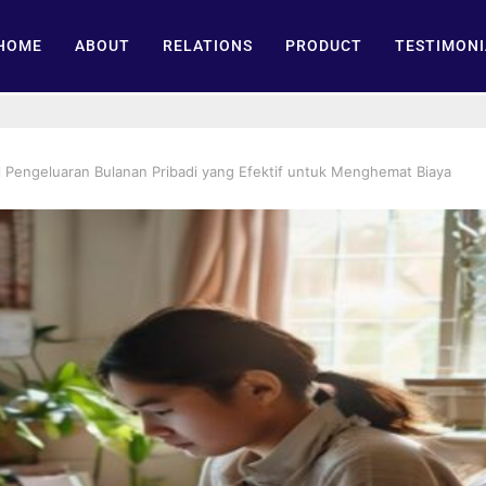
HOME
ABOUT
RELATIONS
PRODUCT
TESTIMONI
 Pengeluaran Bulanan Pribadi yang Efektif untuk Menghemat Biaya