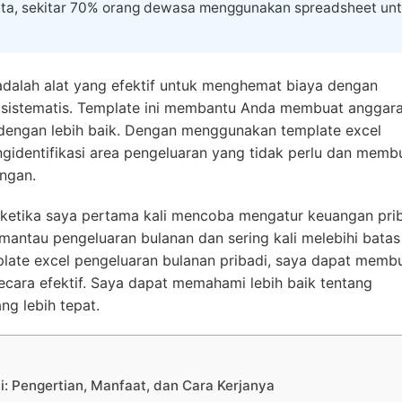
ata, sekitar 70% orang dewasa menggunakan spreadsheet un
adalah alat yang efektif untuk menghemat biaya dengan
sistematis. Template ini membantu Anda membuat anggar
 dengan lebih baik. Dengan menggunakan template excel
gidentifikasi area pengeluaran yang tidak perlu dan memb
ngan.
t ketika saya pertama kali mencoba mengatur keuangan pri
mantau pengeluaran bulanan dan sering kali melebihi batas
ate excel pengeluaran bulanan pribadi, saya dapat memb
cara efektif. Saya dapat memahami lebih baik tentang
g lebih tepat.
: Pengertian, Manfaat, dan Cara Kerjanya