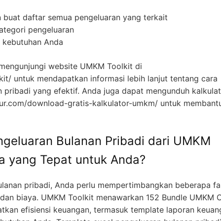
 buat daftar semua pengeluaran yang terkait
ategori pengeluaran
n kebutuhan Anda
mengunjungi website UMKM Toolkit di
t/ untuk mendapatkan informasi lebih lanjut tentang cara
pribadi yang efektif. Anda juga dapat mengunduh kalkulat
nur.com/download-gratis-kalkulator-umkm/ untuk membant
ngeluaran Bulanan Pribadi dari UMKM
na yang Tepat untuk Anda?
ulanan pribadi, Anda perlu mempertimbangkan beberapa fa
s, dan biaya. UMKM Toolkit menawarkan 152 Bundle UMKM O
kan efisiensi keuangan, termasuk template laporan keuan