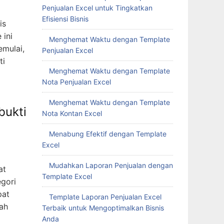
Penjualan Excel untuk Tingkatkan
Efisiensi Bisnis
is
ini
Menghemat Waktu dengan Template
emulai,
Penjualan Excel
ti
Menghemat Waktu dengan Template
Nota Penjualan Excel
Menghemat Waktu dengan Template
bukti
Nota Kontan Excel
Menabung Efektif dengan Template
Excel
i
Mudahkan Laporan Penjualan dengan
at
Template Excel
egori
pat
Template Laporan Penjualan Excel
ah
Terbaik untuk Mengoptimalkan Bisnis
Anda