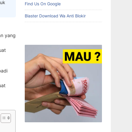
tuk
Find Us On Google
Blaster Download Wa Anti Blokir
an yang
uat
badi
uat