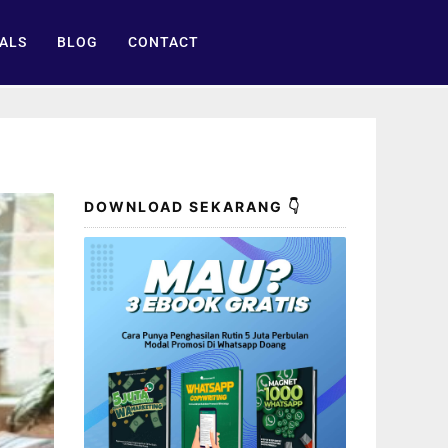
ALS
BLOG
CONTACT
DOWNLOAD SEKARANG 👇