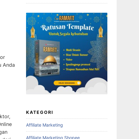
or
u Anda
KATEGORI
ktor,
nline
Affiliate Marketing
gan
Affiliate Marketing Shopee