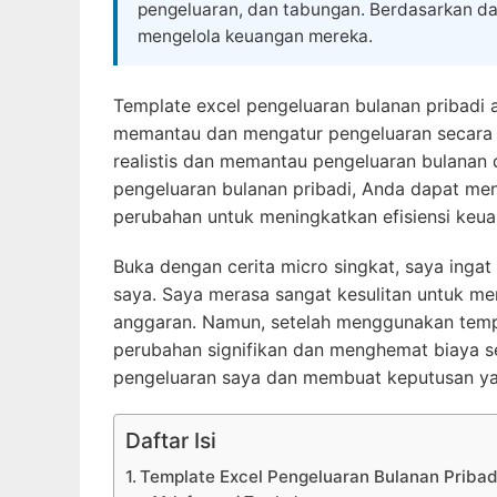
pengeluaran, dan tabungan. Berdasarkan d
mengelola keuangan mereka.
Template excel pengeluaran bulanan pribadi 
memantau dan mengatur pengeluaran secara 
realistis dan memantau pengeluaran bulanan
pengeluaran bulanan pribadi, Anda dapat men
perubahan untuk meningkatkan efisiensi keua
Buka dengan cerita micro singkat, saya inga
saya. Saya merasa sangat kesulitan untuk me
anggaran. Namun, setelah menggunakan templ
perubahan signifikan dan menghemat biaya se
pengeluaran saya dan membuat keputusan yan
Daftar Isi
Template Excel Pengeluaran Bulanan Pribadi