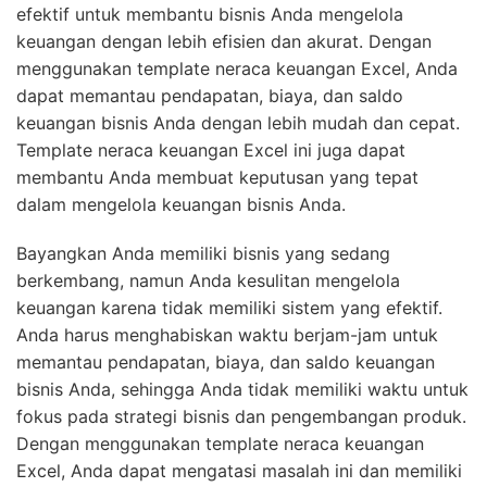
efektif untuk membantu bisnis Anda mengelola
keuangan dengan lebih efisien dan akurat. Dengan
menggunakan template neraca keuangan Excel, Anda
dapat memantau pendapatan, biaya, dan saldo
keuangan bisnis Anda dengan lebih mudah dan cepat.
Template neraca keuangan Excel ini juga dapat
membantu Anda membuat keputusan yang tepat
dalam mengelola keuangan bisnis Anda.
Bayangkan Anda memiliki bisnis yang sedang
berkembang, namun Anda kesulitan mengelola
keuangan karena tidak memiliki sistem yang efektif.
Anda harus menghabiskan waktu berjam-jam untuk
memantau pendapatan, biaya, dan saldo keuangan
bisnis Anda, sehingga Anda tidak memiliki waktu untuk
fokus pada strategi bisnis dan pengembangan produk.
Dengan menggunakan template neraca keuangan
Excel, Anda dapat mengatasi masalah ini dan memiliki