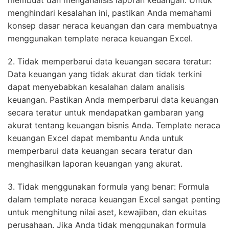
menghindari kesalahan ini, pastikan Anda memahami
konsep dasar neraca keuangan dan cara membuatnya
menggunakan template neraca keuangan Excel.
2. Tidak memperbarui data keuangan secara teratur:
Data keuangan yang tidak akurat dan tidak terkini
dapat menyebabkan kesalahan dalam analisis
keuangan. Pastikan Anda memperbarui data keuangan
secara teratur untuk mendapatkan gambaran yang
akurat tentang keuangan bisnis Anda. Template neraca
keuangan Excel dapat membantu Anda untuk
memperbarui data keuangan secara teratur dan
menghasilkan laporan keuangan yang akurat.
3. Tidak menggunakan formula yang benar: Formula
dalam template neraca keuangan Excel sangat penting
untuk menghitung nilai aset, kewajiban, dan ekuitas
perusahaan. Jika Anda tidak menggunakan formula