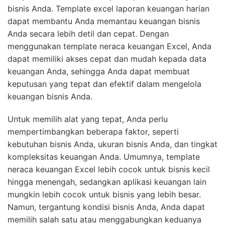
bisnis Anda. Template excel laporan keuangan harian
dapat membantu Anda memantau keuangan bisnis
Anda secara lebih detil dan cepat. Dengan
menggunakan template neraca keuangan Excel, Anda
dapat memiliki akses cepat dan mudah kepada data
keuangan Anda, sehingga Anda dapat membuat
keputusan yang tepat dan efektif dalam mengelola
keuangan bisnis Anda.
Untuk memilih alat yang tepat, Anda perlu
mempertimbangkan beberapa faktor, seperti
kebutuhan bisnis Anda, ukuran bisnis Anda, dan tingkat
kompleksitas keuangan Anda. Umumnya, template
neraca keuangan Excel lebih cocok untuk bisnis kecil
hingga menengah, sedangkan aplikasi keuangan lain
mungkin lebih cocok untuk bisnis yang lebih besar.
Namun, tergantung kondisi bisnis Anda, Anda dapat
memilih salah satu atau menggabungkan keduanya