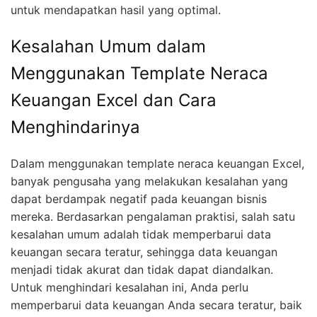
untuk mendapatkan hasil yang optimal.
Kesalahan Umum dalam
Menggunakan Template Neraca
Keuangan Excel dan Cara
Menghindarinya
Dalam menggunakan template neraca keuangan Excel,
banyak pengusaha yang melakukan kesalahan yang
dapat berdampak negatif pada keuangan bisnis
mereka. Berdasarkan pengalaman praktisi, salah satu
kesalahan umum adalah tidak memperbarui data
keuangan secara teratur, sehingga data keuangan
menjadi tidak akurat dan tidak dapat diandalkan.
Untuk menghindari kesalahan ini, Anda perlu
memperbarui data keuangan Anda secara teratur, baik