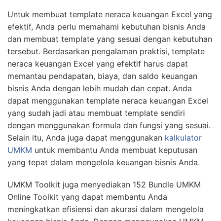
Untuk membuat template neraca keuangan Excel yang
efektif, Anda perlu memahami kebutuhan bisnis Anda
dan membuat template yang sesuai dengan kebutuhan
tersebut. Berdasarkan pengalaman praktisi, template
neraca keuangan Excel yang efektif harus dapat
memantau pendapatan, biaya, dan saldo keuangan
bisnis Anda dengan lebih mudah dan cepat. Anda
dapat menggunakan template neraca keuangan Excel
yang sudah jadi atau membuat template sendiri
dengan menggunakan formula dan fungsi yang sesuai.
Selain itu, Anda juga dapat menggunakan
kalkulator
UMKM
untuk membantu Anda membuat keputusan
yang tepat dalam mengelola keuangan bisnis Anda.
UMKM Toolkit juga menyediakan 152 Bundle UMKM
Online Toolkit yang dapat membantu Anda
meningkatkan efisiensi dan akurasi dalam mengelola