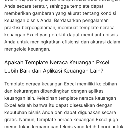
Anda secara teratur, sehingga template dapat
memberikan gambaran yang akurat tentang kondisi
keuangan bisnis Anda. Berdasarkan pengalaman
praktisi berpengalaman, membuat template neraca
keuangan Excel yang efektif dapat membantu bisnis
Anda untuk meningkatkan efisiensi dan akurasi dalam
mengelola keuangan.
Apakah Template Neraca Keuangan Excel
Lebih Baik dari Aplikasi Keuangan Lain?
Template neraca keuangan Excel memiliki kelebihan
dan kekurangan dibandingkan dengan aplikasi
keuangan lain. Kelebihan template neraca keuangan
Excel adalah bahwa itu dapat disesuaikan dengan
kebutuhan bisnis Anda dan dapat digunakan secara
gratis. Namun, template neraca keuangan Excel juga
memerlukan kemampuan teknis yang lebih tinggi untuk