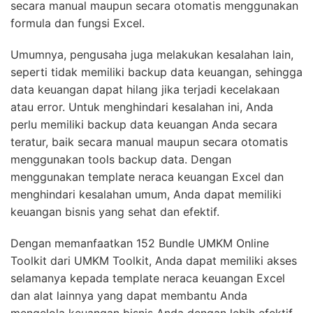
secara manual maupun secara otomatis menggunakan
formula dan fungsi Excel.
Umumnya, pengusaha juga melakukan kesalahan lain,
seperti tidak memiliki backup data keuangan, sehingga
data keuangan dapat hilang jika terjadi kecelakaan
atau error. Untuk menghindari kesalahan ini, Anda
perlu memiliki backup data keuangan Anda secara
teratur, baik secara manual maupun secara otomatis
menggunakan tools backup data. Dengan
menggunakan template neraca keuangan Excel dan
menghindari kesalahan umum, Anda dapat memiliki
keuangan bisnis yang sehat dan efektif.
Dengan memanfaatkan 152 Bundle UMKM Online
Toolkit dari UMKM Toolkit, Anda dapat memiliki akses
selamanya kepada template neraca keuangan Excel
dan alat lainnya yang dapat membantu Anda
mengelola keuangan bisnis Anda dengan lebih efektif.