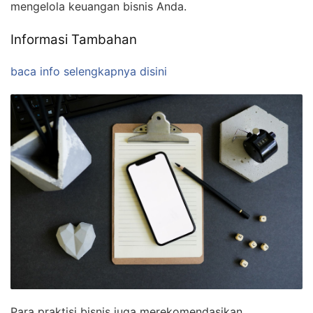
mengelola keuangan bisnis Anda.
Informasi Tambahan
baca info selengkapnya disini
Para praktisi bisnis juga merekomendasikan