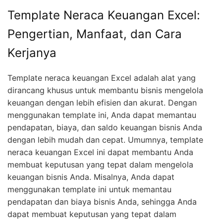
Template Neraca Keuangan Excel:
Pengertian, Manfaat, dan Cara
Kerjanya
Template neraca keuangan Excel adalah alat yang
dirancang khusus untuk membantu bisnis mengelola
keuangan dengan lebih efisien dan akurat. Dengan
menggunakan template ini, Anda dapat memantau
pendapatan, biaya, dan saldo keuangan bisnis Anda
dengan lebih mudah dan cepat. Umumnya, template
neraca keuangan Excel ini dapat membantu Anda
membuat keputusan yang tepat dalam mengelola
keuangan bisnis Anda. Misalnya, Anda dapat
menggunakan template ini untuk memantau
pendapatan dan biaya bisnis Anda, sehingga Anda
dapat membuat keputusan yang tepat dalam