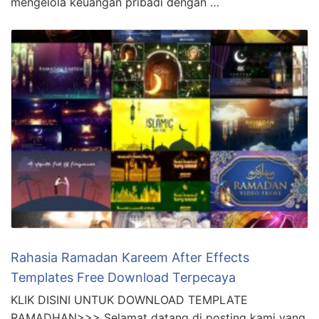
mengelola keuangan pribadi dengan …
Rahasia Ramadan Kareem After Effects
Templates Free Download Terpecaya
KLIK DISINI UNTUK DOWNLOAD TEMPLATE
RAMADHAN>>> Selamat datang di posting kami yang