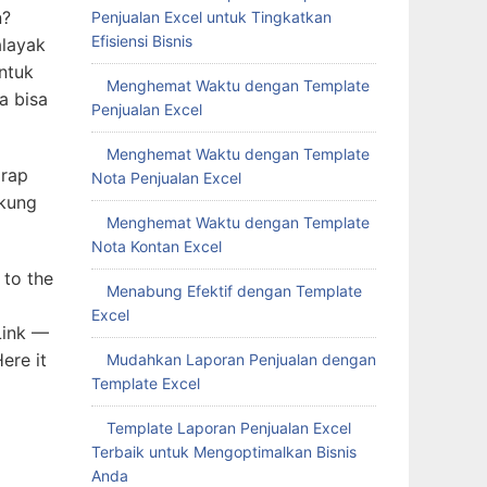
n?
Penjualan Excel untuk Tingkatkan
Efisiensi Bisnis
alayak
ntuk
Menghemat Waktu dengan Template
a bisa
Penjualan Excel
Menghemat Waktu dengan Template
arap
Nota Penjualan Excel
ukung
Menghemat Waktu dengan Template
Nota Kontan Excel
 to the
Menabung Efektif dengan Template
Excel
Link —
ere it
Mudahkan Laporan Penjualan dengan
Template Excel
Template Laporan Penjualan Excel
Terbaik untuk Mengoptimalkan Bisnis
Anda