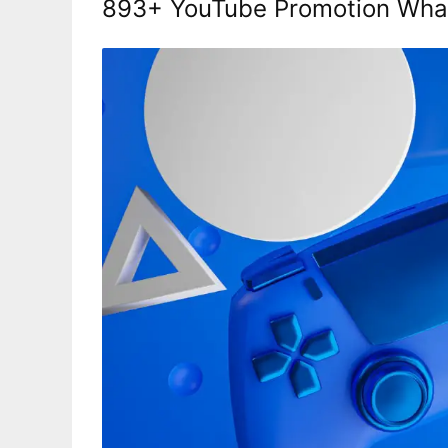
893+ YouTube Promotion What