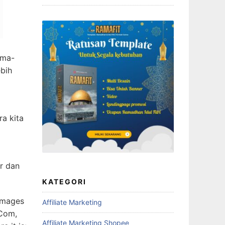
ama-
ebih
a kita
a
r dan
KATEGORI
 Images
Affiliate Marketing
.Com,
Affiliate Marketing Shopee