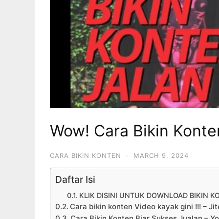
Wow! Cara Bikin Konte
CARA BIKIN KONTEN
·
MARCH 9, 2024
Daftar Isi
KLIK DISINI UNTUK DOWNLOAD BIKIN K
Cara bikin konten Video kayak gini !!! – J
Cara Bikin Konten Biar Sukses Jualan – Y