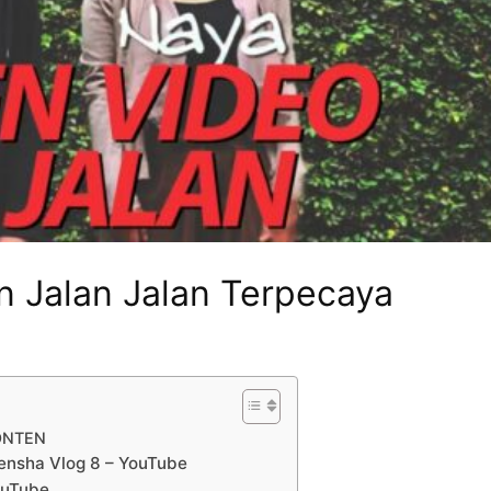
n Jalan Jalan Terpecaya
ONTEN
itensha Vlog 8 – YouTube
ouTube