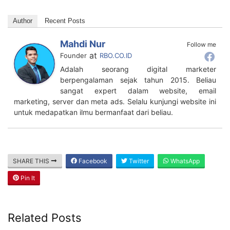
online baju untuk pemula dari nol tanpa modal. Bisnis
online baju: peluang, analisa usaha dan cara memulai
Author
Recent Posts
Mahdi Nur
Follow me
at
Founder
RBO.CO.ID
Adalah seorang digital marketer
berpengalaman sejak tahun 2015. Beliau
sangat expert dalam website, email
marketing, server dan meta ads. Selalu kunjungi website ini
untuk medapatkan ilmu bermanfaat dari beliau.
SHARE THIS
Facebook
Twitter
WhatsApp
Pin It