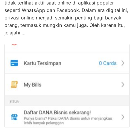
Wow! Cara Wa Bisnis Tidak Terlihat Online
Terpecaya
KLIK DISINI UNTUK DOWNLOAD PANDUAN AFFILIATE
MARKETING >>> Selamat datang di sini! Hari ini kita
akan membahas sebuah topik menarik yaitu cara agar
tidak terlihat aktif saat online di aplikasi populer
seperti WhatsApp dan Facebook. Dalam era digital ini,
privasi online menjadi semakin penting bagi banyak
orang, termasuk mungkin kamu juga. Oleh karena itu,
jelajahi …