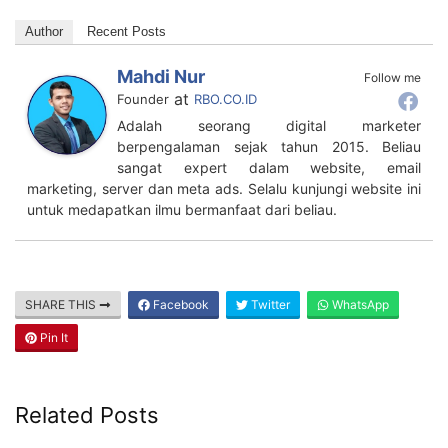
Toko ilustrasi bisnis dasarnya harus ketahui kamu
sendiri olshop. 5 cara bisnis online shop bagi pemula
agar sukses. Cara bisnis online di facebook agar
penjualan meningkat 2023
Author
Recent Posts
Mahdi Nur
Follow me
at
Founder
RBO.CO.ID
Adalah seorang digital marketer
berpengalaman sejak tahun 2015. Beliau
sangat expert dalam website, email
marketing, server dan meta ads. Selalu kunjungi website ini
untuk medapatkan ilmu bermanfaat dari beliau.
SHARE THIS
Facebook
Twitter
WhatsApp