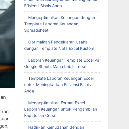
Efisiensi Bisnis Anda
Mengoptimalkan Keuangan dengan
Template Laporan Keuangan
Spreadsheet
Optimalkan Pengeluaran Usaha
dengan Template Nota Excel Kustom
Laporan Keuangan Template Excel vs
Google Sheets Mana Lebih Tepat
Template Laporan Keuangan Excel
untuk Meningkatkan Efisiensi Bisnis
Anda
gan
Mengoptimalkan Format Excel
Laporan Keuangan untuk Pengambilan
oran
Keputusan Cepat
puan
gan,
Hadirkan Kemudahan dengan