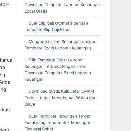
tor-
Download Template Laporan Keuangan
Excel Gratis
Buat Slip Gaji Otomatis dengan
Template Slip Gaji Excel
Mengoptimalkan Keuangan dengan
Template Excel Laporan Keuangan
 harus
Pilih Template Excel Laporan
Keuangan Terbaik Dengan Free
nda
Download Template Excel Laporan
ang
Keuangan
 Anda
ang
Download Gratis Kalkulator UMKM
Terbaik untuk Menghemat Waktu dan
Biaya
ikut:
Buat Template Tabungan Target
Excel yang Tepat untuk Mencapai
Finansial Sehat
kait