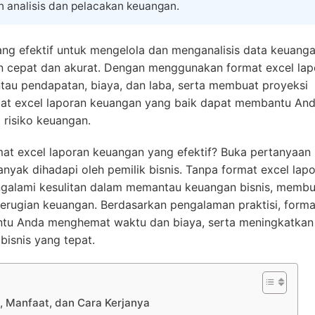
 analisis dan pelacakan keuangan.
ang efektif untuk mengelola dan menganalisis data keuang
n cepat dan akurat. Dengan menggunakan format excel lap
u pendapatan, biaya, dan laba, serta membuat proyeksi
at excel laporan keuangan yang baik dapat membantu An
 risiko keuangan.
rmat excel laporan keuangan yang efektif? Buka pertanyaan
banyak dihadapi oleh pemilik bisnis. Tanpa format excel lap
galami kesulitan dalam memantau keuangan bisnis, membu
erugian keuangan. Berdasarkan pengalaman praktisi, forma
ntu Anda menghemat waktu dan biaya, serta meningkatkan
snis yang tepat.
, Manfaat, dan Cara Kerjanya