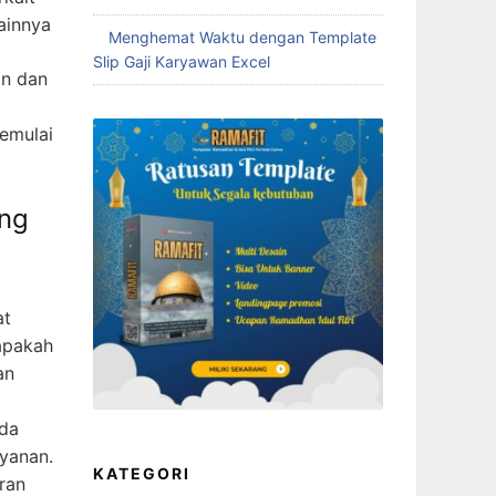
ainnya
Menghemat Waktu dengan Template
Slip Gaji Karyawan Excel
an dan
emulai
ang
at
apakah
an
nda
yanan.
KATEGORI
ran