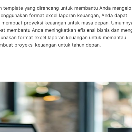
ah template yang dirancang untuk membantu Anda mengelo
menggunakan format excel laporan keuangan, Anda dapat
ta membuat proyeksi keuangan untuk masa depan. Umumny
pat membantu Anda meningkatkan efisiensi bisnis dan men
gunakan format excel laporan keuangan untuk memantau
mbuat proyeksi keuangan untuk tahun depan.