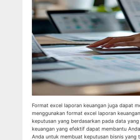
Format excel laporan keuangan juga dapat 
menggunakan format excel laporan keuangan
keputusan yang berdasarkan pada data yang a
keuangan yang efektif dapat membantu And
Anda untuk membuat keputusan bisnis yang t