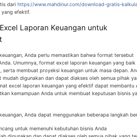
is dari
https://www.mahdinur.com/download-gratis-kalkula
yang efektif.
Excel Laporan Keuangan untuk
t
 keuangan, Anda perlu memastikan bahwa format tersebut
Anda. Umumnya, format excel laporan keuangan yang baik
a, serta membuat proyeksi keuangan untuk masa depan. A
t mudah digunakan dan dapat diakses oleh semua pihak y
ormat excel laporan keuangan yang efektif dapat membantu
atkan kemampuan Anda untuk membuat keputusan bisnis y
 keuangan, Anda dapat menggunakan beberapa langkah ber
ancang untuk memenuhi kebutuhan bisnis Anda
h digunakan dan dapat diakses oleh semua pihak yang ter