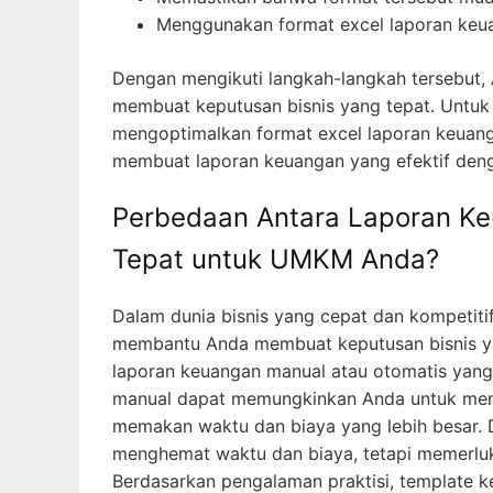
Menggunakan format excel laporan keua
Dengan mengikuti langkah-langkah tersebut,
membuat keputusan bisnis yang tepat. Untuk
mengoptimalkan format excel laporan keuan
membuat laporan keuangan yang efektif deng
Perbedaan Antara Laporan Ke
Tepat untuk UMKM Anda?
Dalam dunia bisnis yang cepat dan kompetitif
membantu Anda membuat keputusan bisnis ya
laporan keuangan manual atau otomatis yan
manual dapat memungkinkan Anda untuk memil
memakan waktu dan biaya yang lebih besar. D
menghemat waktu dan biaya, tetapi memerluka
Berdasarkan pengalaman praktisi, template ke