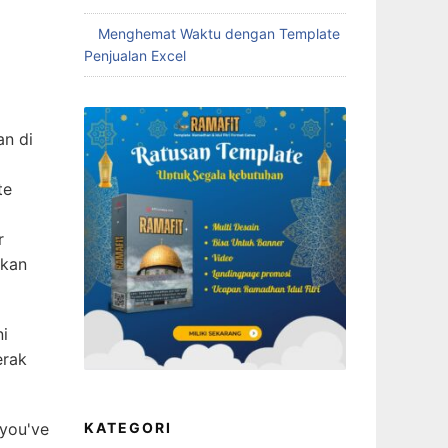
Menghemat Waktu dengan Template
Penjualan Excel
an di
te
r
lkan
i
erak
 you've
KATEGORI