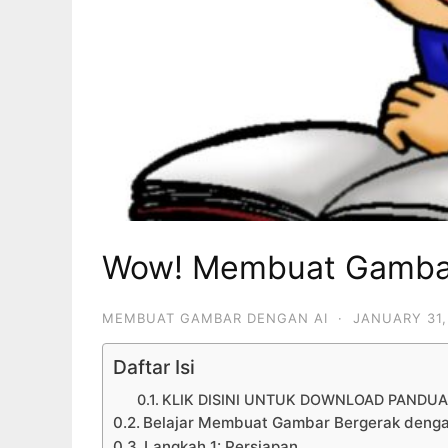
Wow! Membuat Gambar 
MEMBUAT GAMBAR DENGAN AI
·
JANUARY 31,
Daftar Isi
KLIK DISINI UNTUK DOWNLOAD PANDU
Belajar Membuat Gambar Bergerak deng
Langkah 1: Persiapan