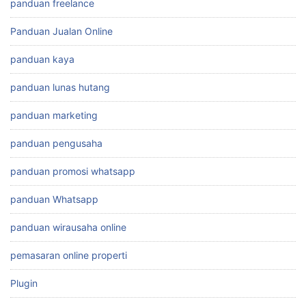
panduan freelance
Panduan Jualan Online
panduan kaya
panduan lunas hutang
panduan marketing
panduan pengusaha
panduan promosi whatsapp
panduan Whatsapp
panduan wirausaha online
pemasaran online properti
Plugin