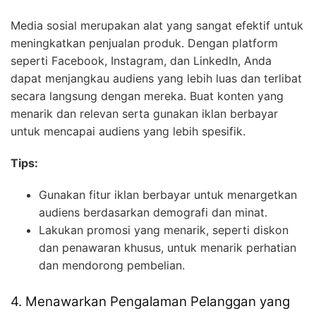
Media sosial merupakan alat yang sangat efektif untuk
meningkatkan penjualan produk. Dengan platform
seperti Facebook, Instagram, dan LinkedIn, Anda
dapat menjangkau audiens yang lebih luas dan terlibat
secara langsung dengan mereka. Buat konten yang
menarik dan relevan serta gunakan iklan berbayar
untuk mencapai audiens yang lebih spesifik.
Tips:
Gunakan fitur iklan berbayar untuk menargetkan
audiens berdasarkan demografi dan minat.
Lakukan promosi yang menarik, seperti diskon
dan penawaran khusus, untuk menarik perhatian
dan mendorong pembelian.
4. Menawarkan Pengalaman Pelanggan yang