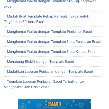
Menghemat Waktu dengan Template Slip Gaji Karyawan
Excel
Mudah Buat Template Rekap Penjualan Excel untuk
Tingkatkan Efisiensi Bisnis
Menghemat Waktu dengan Template Penjualan Excel
Menghemat Waktu dengan Template Nota Penjualan Excel
Menghemat Waktu dengan Template Nota Kontan Excel
Menabung Efektif dengan Template Excel
Mudahkan Laporan Penjualan dengan Template Excel
Template Laporan Penjualan Excel Terbaik untuk
Mengoptimalkan Bisnis Anda