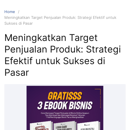
Home
Meningkatkan Target Penjualan Produk: Strategi Efektif untuk
Sukses di Pasar
Meningkatkan Target
Penjualan Produk: Strategi
Efektif untuk Sukses di
Pasar