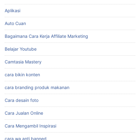
Aplikasi
Auto Cuan
Bagaimana Cara Kerja Affiliate Marketing
Belajar Youtube
Camtasia Mastery
cara bikin konten
cara branding produk makanan
Cara desain foto
Cara Jualan Online
Cara Mengambil Inspirasi
cara wa anti banned