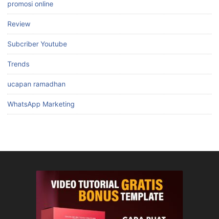
promosi online
Review
Subcriber Youtube
Trends
ucapan ramadhan
WhatsApp Marketing