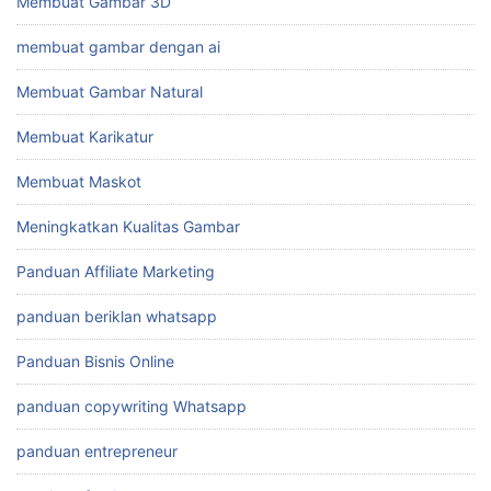
Membuat Gambar 3D
membuat gambar dengan ai
Membuat Gambar Natural
Membuat Karikatur
Membuat Maskot
Meningkatkan Kualitas Gambar
Panduan Affiliate Marketing
panduan beriklan whatsapp
Panduan Bisnis Online
panduan copywriting Whatsapp
panduan entrepreneur