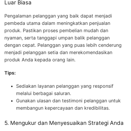
Luar Biasa
Pengalaman pelanggan yang baik dapat menjadi
pembeda utama dalam meningkatkan penjualan
produk. Pastikan proses pembelian mudah dan
nyaman, serta tanggapi umpan balik pelanggan
dengan cepat. Pelanggan yang puas lebih cenderung
menjadi pelanggan setia dan merekomendasikan
produk Anda kepada orang lain.
Tips:
Sediakan layanan pelanggan yang responsif
melalui berbagai saluran.
Gunakan ulasan dan testimoni pelanggan untuk
membangun kepercayaan dan kredibilitas.
5. Mengukur dan Menyesuaikan Strategi Anda