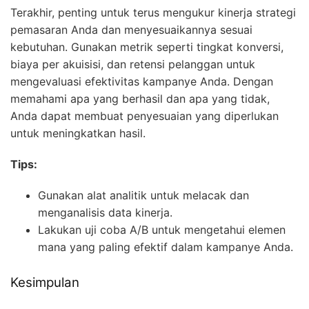
Terakhir, penting untuk terus mengukur kinerja strategi
pemasaran Anda dan menyesuaikannya sesuai
kebutuhan. Gunakan metrik seperti tingkat konversi,
biaya per akuisisi, dan retensi pelanggan untuk
mengevaluasi efektivitas kampanye Anda. Dengan
memahami apa yang berhasil dan apa yang tidak,
Anda dapat membuat penyesuaian yang diperlukan
untuk meningkatkan hasil.
Tips:
Gunakan alat analitik untuk melacak dan
menganalisis data kinerja.
Lakukan uji coba A/B untuk mengetahui elemen
mana yang paling efektif dalam kampanye Anda.
Kesimpulan