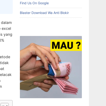
Find Us On Google
Blaster Download Wa Anti Blokir
, dalam
 excel
is yang
50%
etode
tidak
pat
elacak
n
an