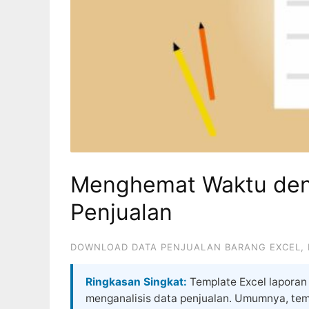
Menghemat Waktu den
Penjualan
DOWNLOAD DATA PENJUALAN BARANG EXCEL
,
Ringkasan Singkat:
Template Excel laporan 
menganalisis data penjualan. Umumnya, temp