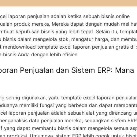
l laporan penjualan adalah ketika sebuah bisnis online
ualan produk mereka. Mereka dapat dengan mudah meliha
embuat keputusan bisnis yang lebih tepat. Selain itu, templa
u bisnis dalam mengelola stok, mengatur harga, dan memb
at mendownload template excel laporan penjualan gratis di
bisnis Anda dengan lebih efisien.
poran Penjualan dan Sistem ERP: Mana
ng sering digunakan, yaitu template excel laporan penjuala
Keduanya memiliki fungsi yang berbeda dan dapat membantu
cel laporan penjualan adalah sebuah alat yang dirancang u
nganalisis data penjualan mereka, sedangkan sistem ERP
sif yang dapat membantu bisnis dalam mengelola semua as
dan produksi. Umumnya, sistem ERP lebih cocok untuk bisn