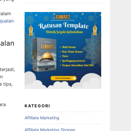
dalam
jualan
alan
erjadi,
am
 tips,
ara
KATEGORI
Affiliate Marketing
.
Affiliate Marketing Shopee