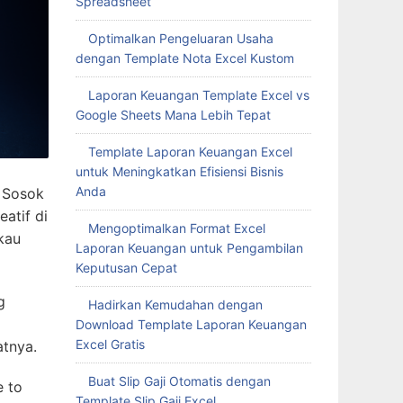
Spreadsheet
Optimalkan Pengeluaran Usaha
dengan Template Nota Excel Kustom
Laporan Keuangan Template Excel vs
Google Sheets Mana Lebih Tepat
Template Laporan Keuangan Excel
untuk Meningkatkan Efisiensi Bisnis
Anda
. Sosok
atif di
Mengoptimalkan Format Excel
kau
Laporan Keuangan untuk Pengambilan
Keputusan Cepat
g
Hadirkan Kemudahan dengan
Download Template Laporan Keuangan
Excel Gratis
atnya.
Buat Slip Gaji Otomatis dengan
e to
Template Slip Gaji Excel