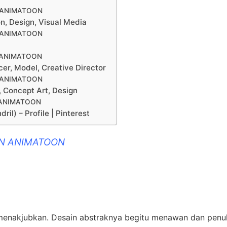
N ANIMATOON
on, Design, Visual Media
N ANIMATOON
 ANIMATOON
r, Model, Creative Director
N ANIMATOON
, Concept Art, Design
 ANIMATOON
ril) – Profile | Pinterest
IN ANIMATOON
t menakjubkan. Desain abstraknya begitu menawan dan penu