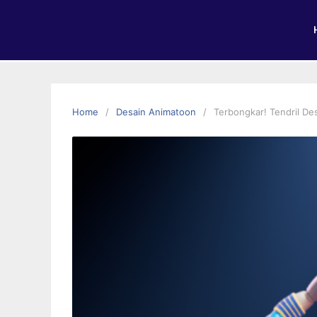
Home
Desain Animatoon
Terbongkar! Tendril De